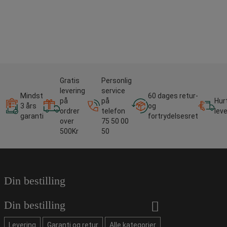
Gratis
Personlig
levering
service
Mindst
60 dages retur-
på
på
Hur
3 års
og
ordrer
telefon
lev
garanti
fortrydelsesret
over
75 50 00
500Kr
50
Din bestilling
Din bestilling
Levering
Garanti og retur
Alle kategorier