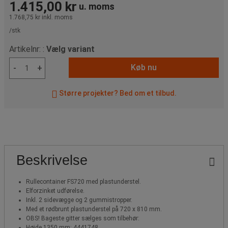
1.415,00 kr
u. moms
1.768,75 kr
inkl. moms
/stk
Artikelnr: :
Vælg variant
Køb nu
-
+
Større projekter? Bed om et tilbud.
Beskrivelse
Rullecontainer FS720 med plastunderstel.
Elforzinket udførelse.
Inkl. 2 sidevægge og 2 gummistropper.
Med et rødbrunt plastunderstel på 720 x 810 mm.
OBS! Bageste gitter sælges som tilbehør:
Højde 1350 mm: 4441748.