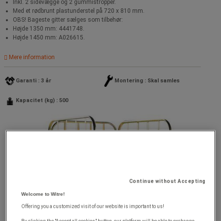
Inkl. 2 sidevægge og 2 gummistropper.
Med et rødbrunt plastunderstel på 720 x 810 mm.
OBS! Bageste gitter sælges som tilbehør:
Højde 1350 mm: 4441748.
Højde 1450 mm: A026615.
Mere information
Garanti : 3 år
Montering : Skal samles
Kapacitet (kg) : 500
Continue without Accepting
Welcome to Witre!
Offering you a customized visit of our website is important to us!