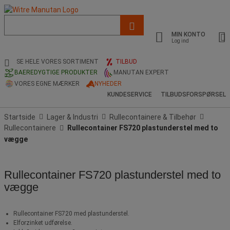
Liste
med
MIN KONTO
foreslået
Log ind
webside
og
SE HELE VORES SORTIMENT
TILBUD
søgehistorik
BAEREDYGTIGE PRODUKTER
MANUTAN EXPERT
VORES EGNE MÆRKER
NYHEDER
KUNDESERVICE
TILBUDSFORSPØRSEL
Startside
Lager & Industri
Rullecontainere & Tilbehør
Rullecontainere
Rullecontainer FS720 plastunderstel med to
vægge
Rullecontainer FS720 plastunderstel med to
vægge
Rullecontainer FS720 med plastunderstel.
Elforzinket udførelse.