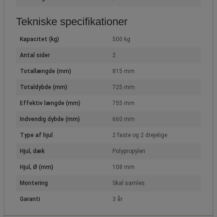
Tekniske specifikationer
Kapacitet (kg)
500 kg
Antal sider
2
Totallængde (mm)
815 mm
Totaldybde (mm)
725 mm
Effektiv længde (mm)
755 mm
Indvendig dybde (mm)
660 mm
Type af hjul
2 faste og 2 drejelige
Hjul, dæk
Polypropylen
Hjul, Ø (mm)
108 mm
Montering
Skal samles
Garanti
3 år