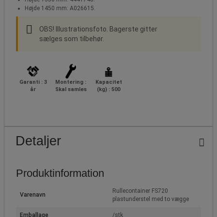
Højde 1450 mm: A026615.
OBS! Illustrationsfoto. Bagerste gitter
sælges som tilbehør.
Garanti : 3
Montering :
Kapacitet
år
Skal samles
(kg) : 500
Detaljer
Produktinformation
Rullecontainer FS720
Varenavn
plastunderstel med to vægge
Emballage
/stk