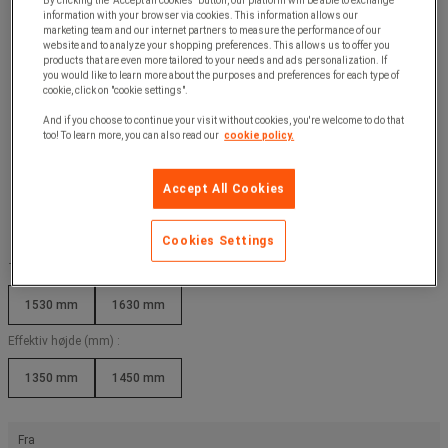
By clicking the "Accept all cookies" button, our platform will be able to exchange
information with your browser via cookies. This information allows our
marketing team and our internet partners to measure the performance of our
website and to analyze your shopping preferences. This allows us to offer you
products that are even more tailored to your needs and ads personalization. If
you would like to learn more about the purposes and preferences for each type of
cookie, click on "cookie settings".
And if you choose to continue your visit without cookies, you're welcome to do that
too! To learn more, you can also read our
cookie policy.
Accept All Cookies
Cookies Settings
Totalhøjde (mm) :
1530 mm
1630 mm
Effektiv højde (mm) :
1350 mm
1450 mm
Fra