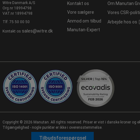
Witre Danmark A/S
Kontakt os
Om Manutan Gr
Org.nr 18994798
Vore sælgere
Vores CSR-polit
VAT.nr 18994798
Anmod om tilbud
Arbejde hos os
Tlf:
75 50 00 50
Manutan-Expert
sales@witre.dk
Kontakt os
Copyright ©
2026 Manutan. All rights reserved. Priser er vist i danske kroner og
Tilgængelighed - nogle punkter er ikke i overensstemmelse.
Tilbudsforespørgsel