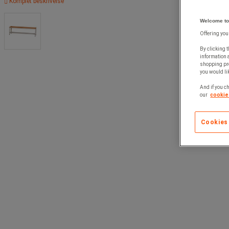
Komplet beskrivelse
Welcome to
Offering you
By clicking t
information 
shopping pre
you would lik
And if you ch
our
cookie 
Cookies