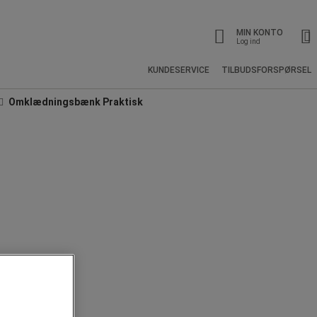
MIN KONTO
Log ind
KUNDESERVICE
TILBUDSFORSPØRSEL
Omklædningsbænk Praktisk