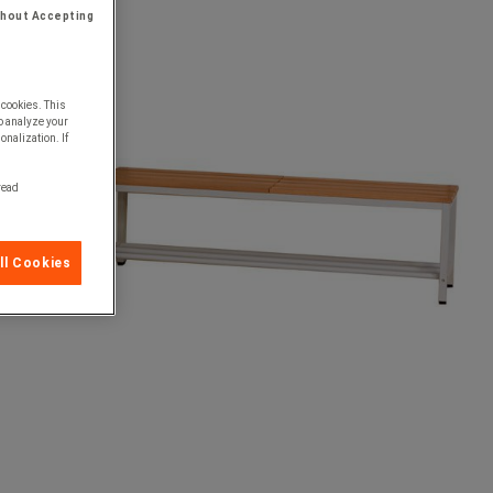
thout Accepting
 cookies. This
o analyze your
onalization. If
 read
ll Cookies