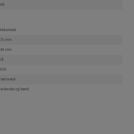
stk
tikkontakt
370 mm
440 mm
rå
035
ræ/metal
arderobe og bænk