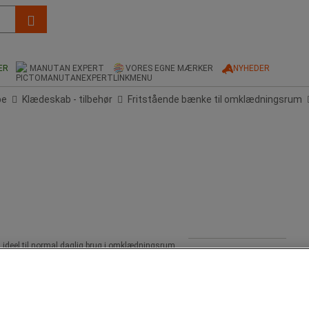
ER
MANUTAN EXPERT
VORES EGNE MÆRKER
NYHEDER
be
Klædeskab - tilbehør
Fritstående bænke til omklædningsrum
ideel til normal daglig brug i omklædningsrum.
Environmental impact
Environmental impact