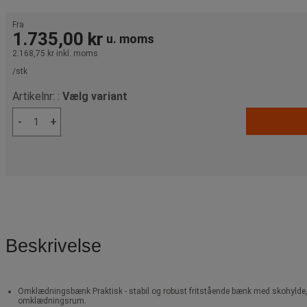
Fra
1.735,00 kr
u. moms
2.168,75 kr
inkl. moms
/stk
Artikelnr: :
Vælg variant
-
+
Beskrivelse
Omklædningsbænk Praktisk - stabil og robust fritstående bænk med skohylde, i
omklædningsrum.