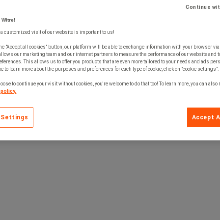
Continue wi
 Witre!
 a customized visit of our website is important to us!
he "Accept all cookies" button, our platform will be able to exchange information with your browser via
allows our marketing team and our internet partners to measure the performance of our website and t
ferences. This allows us to offer you products that are even more tailored to your needs and ads pers
e to learn more about the purposes and preferences for each type of cookie, click on "cookie settings".
oose to continue your visit without cookies, you're welcome to do that too! To learn more, you can also
policy.
 Settings
Accept A