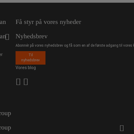
an
Få styr på vores nyheder
an
Nyhedsbrev
Abonnér på vores nyhedsbrev og få som en af de første adgang til vores 
er
Til
nyhedsbrev
Vores blog
roup
roup