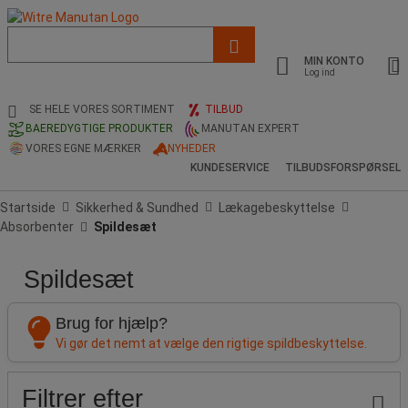
Liste
med
MIN KONTO
foreslået
Log ind
webside
og
SE HELE VORES SORTIMENT
TILBUD
søgehistorik
BAEREDYGTIGE PRODUKTER
MANUTAN EXPERT
VORES EGNE MÆRKER
NYHEDER
KUNDESERVICE
TILBUDSFORSPØRSEL
Startside
Sikkerhed & Sundhed
Lækagebeskyttelse
Absorbenter
Spildesæt
Spildesæt
Pris
Populære
Beskrivelse
Total
Ikaros
Tilbud
Produktets
Model
mærker
absorptionskapacitet
Shop
oprindelse
(L)
Publikation
Brug for hjælp?
Vi gør det nemt at vælge den rigtige spildbeskyttelse.
Filtrer efter