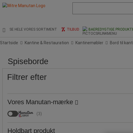
Liste
med
foreslået
webside
og
SE HELE VORES SORTIMENT
TILBUD
BAEREDYGTIGE PRODUKT
søgehistorik
Startside
Kantine & Restauration
Kantinemøbler
Bord til kan
Produktets
Populære
Pris
Tilbud
Højde
Højde
Bredde
Skive,
Skive,
Spiseborde
oprindelse
mærker
(cm)
(mm)
(mm)
farve
materiale
Filtrer efter
Vores Manutan-mærke
(
3
)
Holdbart produkt