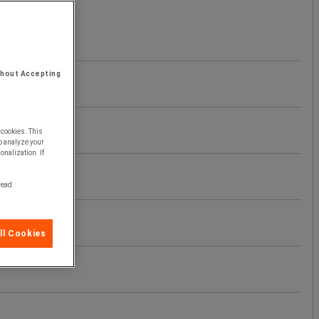
thout Accepting
 cookies. This
o analyze your
onalization. If
 read
ll Cookies