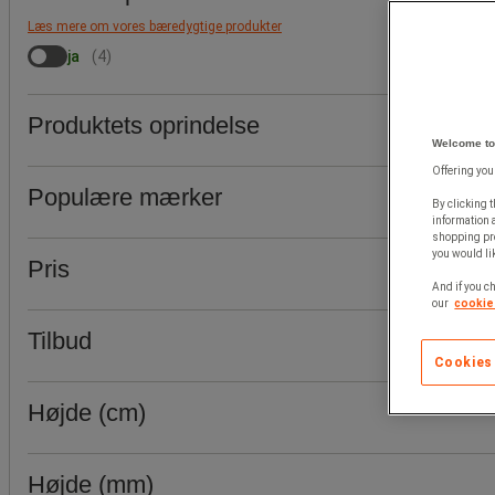
Læs mere om vores bæredygtige produkter
ja
(
4
)
Produktets oprindelse
Welcome to
Offering you
Populære mærker
By clicking t
information 
shopping pre
you would lik
Pris
And if you ch
our
cookie 
Tilbud
Cookies
Højde (cm)
Højde (mm)