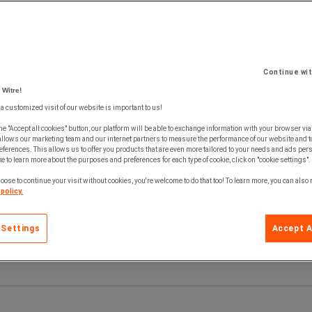
Continue wi
 Witre!
 a customized visit of our website is important to us!
he "Accept all cookies" button, our platform will be able to exchange information with your browser via
allows our marketing team and our internet partners to measure the performance of our website and t
ferences. This allows us to offer you products that are even more tailored to your needs and ads pers
e to learn more about the purposes and preferences for each type of cookie, click on "cookie settings".
oose to continue your visit without cookies, you're welcome to do that too! To learn more, you can also
policy.
 Settings
Accept A