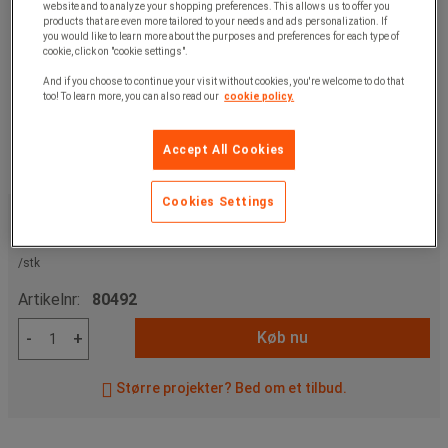
website and to analyze your shopping preferences. This allows us to offer you
products that are even more tailored to your needs and ads personalization. If
you would like to learn more about the purposes and preferences for each type of
cookie, click on "cookie settings".
And if you choose to continue your visit without cookies, you're welcome to do that
too! To learn more, you can also read our
cookie policy.
Accept All Cookies
Cookies Settings
15.260,00 kr
u. moms
19.075,00 kr
inkl. moms
/stk
Artikelnr:
80492
Køb nu
-
+
Større projekter? Bed om et tilbud.