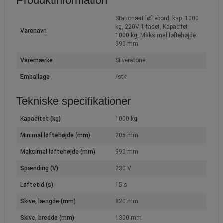
Produktinformation
Stationært løftebord, kap. 1000
kg, 220V 1-faset, Kapacitet:
Varenavn
1000 kg, Maksimal løftehøjde:
990 mm
Varemærke
Silverstone
Emballage
/stk
Tekniske specifikationer
Kapacitet (kg)
1000 kg
Minimal løftehøjde (mm)
205 mm
Maksimal løftehøjde (mm)
990 mm
Spænding (V)
230 V
Løftetid (s)
15 s
Skive, længde (mm)
820 mm
Skive, bredde (mm)
1300 mm