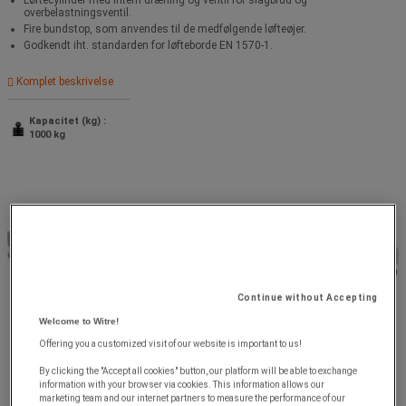
overbelastningsventil.
Fire bundstop, som anvendes til de medfølgende løfteøjer.
Godkendt iht. standarden for løfteborde EN 1570-1.
Komplet beskrivelse
Kapacitet (kg) :
1000 kg
Continue without Accepting
Welcome to Witre!
Offering you a customized visit of our website is important to us!
By clicking the "Accept all cookies" button, our platform will be able to exchange
information with your browser via cookies. This information allows our
marketing team and our internet partners to measure the performance of our