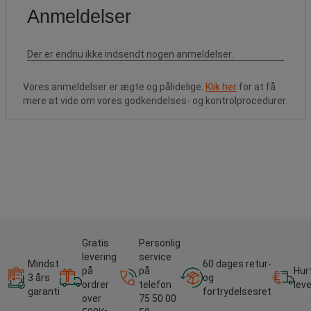
Vores anmeldelser er ægte og pålidelige.
Klik her
for at få
mere at vide om vores godkendelses- og kontrolprocedurer.
Gratis
Personlig
levering
service
Mindst
60 dages retur-
på
på
Hur
3 års
og
ordrer
telefon
lev
garanti
fortrydelsesret
over
75 50 00