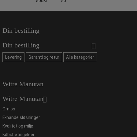
500Kr
50
Din bestilling
Din bestilling
Levering
Garanti og retur
Alle kategorier
Witre Manutan
Witre Manutan
Om os
E-handelsløsninger
Kvalitet og miljø
Købsbetingelser