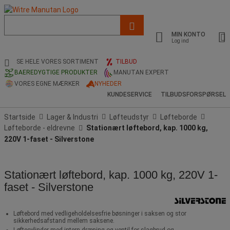
Liste
med
MIN KONTO
foreslået
Log ind
webside
og
SE HELE VORES SORTIMENT
TILBUD
søgehistorik
BAEREDYGTIGE PRODUKTER
MANUTAN EXPERT
VORES EGNE MÆRKER
NYHEDER
KUNDESERVICE
TILBUDSFORSPØRSEL
Startside
Lager & Industri
Løfteudstyr
Løfteborde
Løfteborde - eldrevne
Stationært løftebord, kap. 1000 kg,
220V 1-faset - Silverstone
Stationært løftebord, kap. 1000 kg, 220V 1-
faset - Silverstone
Løftebord med vedligeholdelsesfrie bøsninger i saksen og stor
sikkerhedsafstand mellem saksene.
Løftecylinder med intern dræning og ventil for slagbrud og