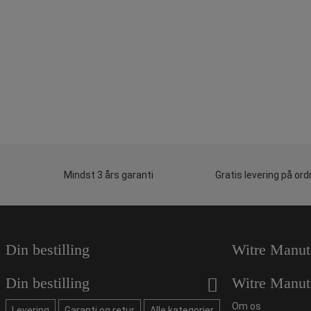
Mindst 3 års garanti
Gratis levering på ord
Din bestilling
Witre Manut
Din bestilling
Witre Manut
Om os
Levering
Garanti og retur
Alle kategorier