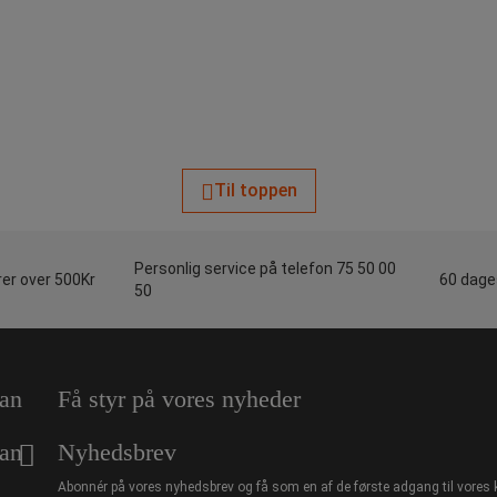
Til toppen
Personlig service på telefon 75 50 00
rer over 500Kr
60 dages
50
an
Få styr på vores nyheder
an
Nyhedsbrev
Abonnér på vores nyhedsbrev og få som en af de første adgang til vores 