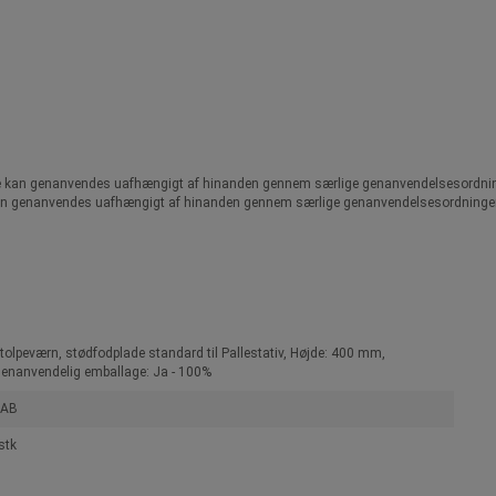
ele kan genanvendes uafhængigt af hinanden gennem særlige genanvendelsesordninge
e kan genanvendes uafhængigt af hinanden gennem særlige genanvendelsesordninger, 
tolpeværn, stødfodplade standard til Pallestativ, Højde: 400 mm,
enanvendelig emballage: Ja - 100%
EAB
stk