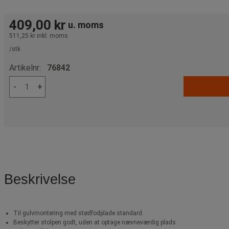
409,00 kr
u. moms
511,25 kr
inkl. moms
/stk
Artikelnr:
76842
-
+
Beskrivelse
Til gulvmontering med stødfodplade standard.
Beskytter stolpen godt, uden at optage nævneværdig plads.