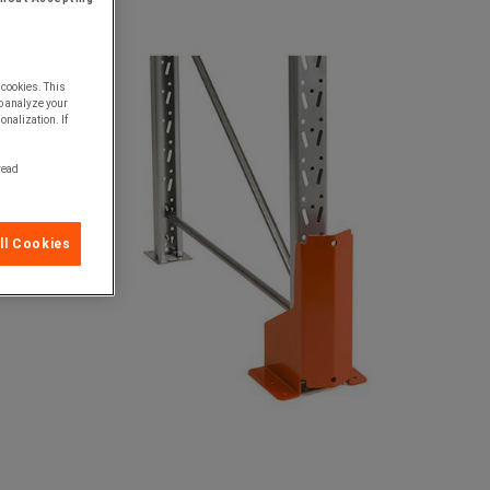
 cookies. This
o analyze your
onalization. If
 read
ll Cookies