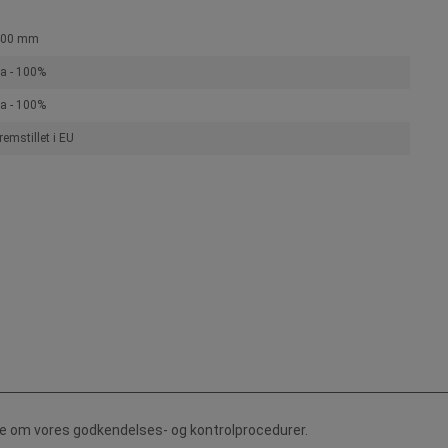
400 mm
a - 100%
a - 100%
remstillet i EU
de om vores godkendelses- og kontrolprocedurer.