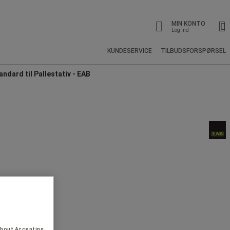
MIN KONTO
Log ind
KUNDESERVICE
TILBUDSFORSPØRSEL
dard til Pallestativ - EAB
thout Accepting