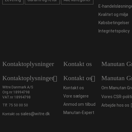
E-handelsløsning
Kvalitet og miljø
Købsbetingelser
Integritetspolicy
Kontaktoplysninger
Kontakt os
Manutan G
Kontaktoplysninger
Kontakt os
Manutan G
Witre Danmark A/S
Kontakt os
Om Manutan Gr
Org.nr 18994798
Vore sælgere
Vores CSR-polit
VAT.nr 18994798
Anmod om tilbud
Arbejde hos os
Tlf:
75 50 00 50
Manutan-Expert
sales@witre.dk
Kontakt os