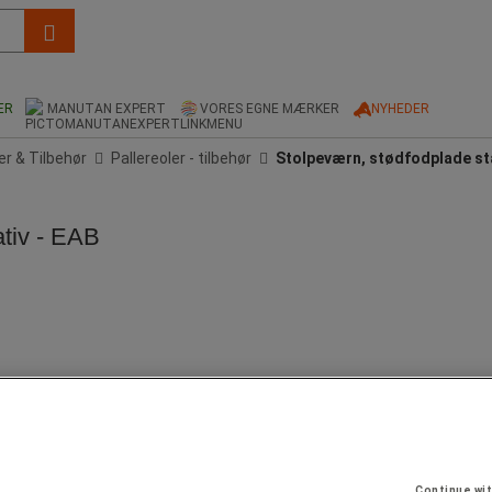
ER
MANUTAN EXPERT
VORES EGNE MÆRKER
NYHEDER
er & Tilbehør
Pallereoler - tilbehør
Stolpeværn, stødfodplade stan
ativ - EAB
Continue wi