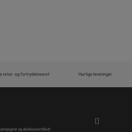
 retur- og fortrydelsesret
Hurtige leveringer
kampagner og eksklusive tilbud!