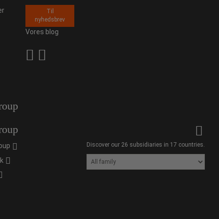
er
Til
nyhedsbrev
Vores blog
roup
roup
Discover our 26 subsidiaries in 17 countries.
oup
ik