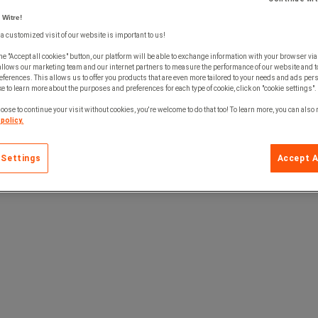
 Witre!
 a customized visit of our website is important to us!
he "Accept all cookies" button, our platform will be able to exchange information with your browser via
allows our marketing team and our internet partners to measure the performance of our website and t
ferences. This allows us to offer you products that are even more tailored to your needs and ads pers
e to learn more about the purposes and preferences for each type of cookie, click on "cookie settings".
oose to continue your visit without cookies, you're welcome to do that too! To learn more, you can also
policy.
 Settings
Accept A