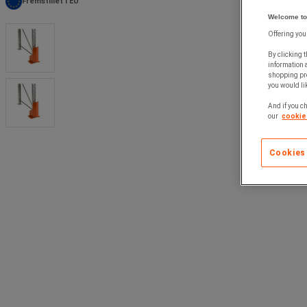
Fremstillet i EU
Welcome to
Offering you
By clicking t
information 
shopping pre
you would lik
And if you ch
our
cookie 
Cookies