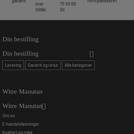
garanti
fortrydelsesret
over
75 50 00
500Kr
50
Din bestilling
Din bestilling
Levering
Garanti og retur
Alle kategorier
Witre Manutan
Witre Manutan
Om os
E-handelsløsninger
Kvalitet og miljø