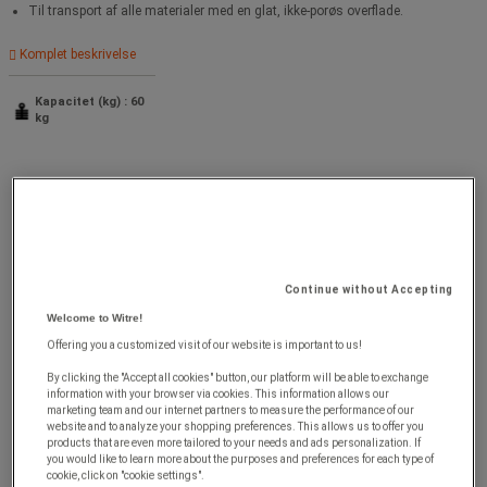
Til transport af alle materialer med en glat, ikke-porøs overflade.
Komplet beskrivelse
Kapacitet (kg) : 60
kg
Continue without Accepting
Welcome to Witre!
Offering you a customized visit of our website is important to us!
By clicking the "Accept all cookies" button, our platform will be able to exchange
information with your browser via cookies. This information allows our
marketing team and our internet partners to measure the performance of our
website and to analyze your shopping preferences. This allows us to offer you
products that are even more tailored to your needs and ads personalization. If
you would like to learn more about the purposes and preferences for each type of
cookie, click on "cookie settings".