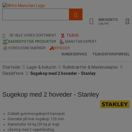
Liste
med
MIN KONTO
foreslået
Log ind
webside
og
SE HELE VORES SORTIMENT
TILBUD
søgehistorik
BAEREDYGTIGE PRODUKTER
MANUTAN EXPERT
VORES EGNE MÆRKER
NYHEDER
KUNDESERVICE
TILBUDSFORSPØRSEL
Startside
Lager & Industri
Rullebrætter & Maskinskøjter
Glasløftere
Sugekop med 2 hoveder - Stanley
Sugekop med 2 hoveder - Stanley
Dobbelt gummisugekop til transport.
Diameter på hver sugekop: 120 mm.
Bærestyrke: 60 kg (30 kg pr. kop).
Låsning med 2 vippehåndtag.