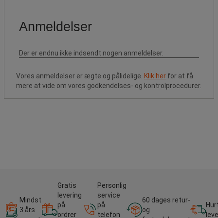
Vores anmeldelser er ægte og pålidelige.
Klik her
for at få
mere at vide om vores godkendelses- og kontrolprocedurer.
Gratis
Personlig
levering
service
Mindst
60 dages retur-
på
på
Hur
3 års
og
ordrer
telefon
lev