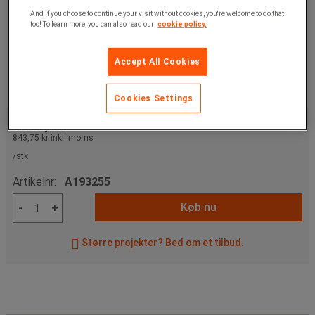
And if you choose to continue your visit without cookies, you're welcome to do that
too! To learn more, you can also read our
cookie policy.
Accept All Cookies
Cookies Settings
675,00 kr
u. moms
843,75 kr
inkl. moms
/stk
Artikelnr:
A193255
Køb nu
-
+
Større projekter? Bed om et tilbud.