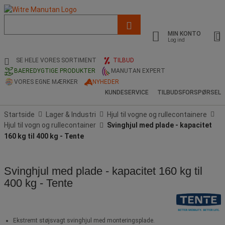
Liste
med
MIN KONTO
foreslået
Log ind
webside
og
SE HELE VORES SORTIMENT
TILBUD
søgehistorik
BAEREDYGTIGE PRODUKTER
MANUTAN EXPERT
VORES EGNE MÆRKER
NYHEDER
KUNDESERVICE
TILBUDSFORSPØRSEL
Startside
Lager & Industri
Hjul til vogne og rullecontainere
Hjul til vogn og rullecontainer
Svinghjul med plade - kapacitet
160 kg til 400 kg - Tente
Svinghjul med plade - kapacitet 160 kg til
400 kg - Tente
Ekstremt støjsvagt svinghjul med monteringsplade.