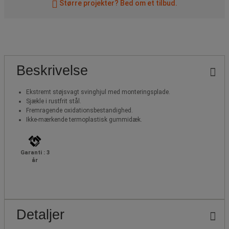
Større projekter? Bed om et tilbud.
Beskrivelse
Ekstremt støjsvagt svinghjul med monteringsplade.
Sjækle i rustfrit stål.
Fremragende oxidationsbestandighed.
Ikke-mærkende termoplastisk gummidæk.
Garanti : 3
år
Detaljer