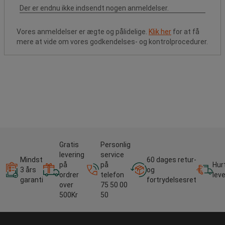
Vores anmeldelser er ægte og pålidelige.
Klik her
for at få
mere at vide om vores godkendelses- og kontrolprocedurer.
Gratis
Personlig
levering
service
Mindst
60 dages retur-
på
på
Hur
3 års
og
ordrer
telefon
lev
garanti
fortrydelsesret
over
75 50 00
500Kr
50