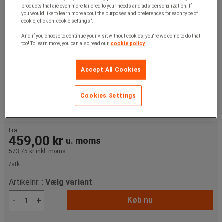
products that are even more tailored to your needs and ads personalization. If
you would like to learn more about the purposes and preferences for each type of
cookie, click on "cookie settings".
And if you choose to continue your visit without cookies, you're welcome to do that
too! To learn more, you can also read our
cookie policy.
Accept All Cookies
Cookies Settings
Vælg variant
Fra
459,00 kr
u. moms
573,75 kr
inkl. moms
/stk
Artikelnr: :
Vælg variant
Køb nu
-
+