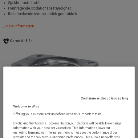
Sjækle i rustfrit stål.
Fremragende oxidationsbestandighed.
Ikke-mærkende termoplastisk gummidæk.
Mere information
Garanti : 3 år
Continue without Accepting
Welcome to Witre!
Offering you a customized visit of our website is important to us!
By clicking the "Accept all cookies" button, our platform will be able to exchange
information with your browser via cookies. This information allows our
marketing team and our internet partners to measure the performance of our
website and to analyze your shopping preferences. This allows us to offer you