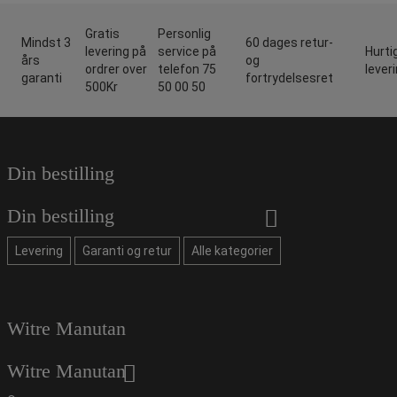
Gratis
Personlig
Mindst 3
60 dages retur-
levering på
service på
Hurti
års
og
ordrer over
telefon 75
lever
garanti
fortrydelsesret
500Kr
50 00 50
Din bestilling
Din bestilling
Levering
Garanti og retur
Alle kategorier
Witre Manutan
Witre Manutan