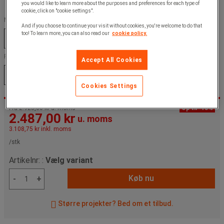
you would like to learn more about the purposes and preferences for each type of
cookie, click on "cookie settings".
Materialer :
And if you choose to continue your visit without cookies, you're welcome to do that
too! To learn more, you can also read our
cookie policy.
STÅL
GALVANISERET STÅL
Farve :
Accept All Cookies
Antracit
Blå
Grå
Rød
Cookies Settings
Fra
2.925,00 kr u. moms
Op til -15%
2.487,00 kr
u. moms
3.108,75 kr
inkl. moms
/stk
Artikelnr: :
Vælg variant
Køb nu
-
+
Større projekter? Bed om et tilbud.