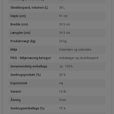
Skraldespand, volumen (L)
38 L
Højde (cm)
91 cm
Bredde (cm)
39.5 cm
Længder (cm)
39.5 cm
Produktvægt (kg)
20 kg
Miljø
Indendørs og udendørs
PEIS - Miljømæssig kategori
Askebæger og skraldespand
Genanvendelig emballage
Ja - 100%
Genbrugsprodukt (%)
30 %
Ergonomisk
nej
Garanti
10 år
Åbning
Front
Genbrugsemballage (%)
75 %