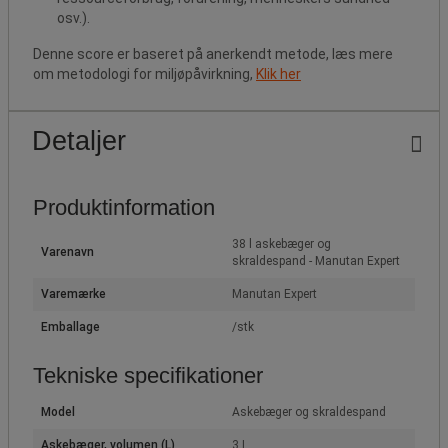
osv.).
Denne score er baseret på anerkendt metode, læs mere
om metodologi for miljøpåvirkning,
Klik her
Detaljer
Produktinformation
38 l askebæger og
Varenavn
skraldespand - Manutan Expert
Varemærke
Manutan Expert
Emballage
/stk
Tekniske specifikationer
Model
Askebæger og skraldespand
Askebæger, volumen (L)
3 L