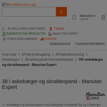
Liste
med
MIN KONTO
foreslået
Log ind
webside
og
SE HELE VORES SORTIMENT
TILBUD
søgehistorik
BAEREDYGTIGE PRODUKTER
MANUTAN EXPERT
VORES EGNE MÆRKER
NYHEDER
KUNDESERVICE
TILBUDSFORSPØRSEL
Startside
Affald & Rengøring
Affaldshåndtering
Askebægre
Skraldespande med askebæger
38 l askebæger
og skraldespand - Manutan Expert
38 l askebæger og skraldespand - Manutan
Expert
Askebæger og skraldespand med udtageligt forstærket låg og 3 åbninger.