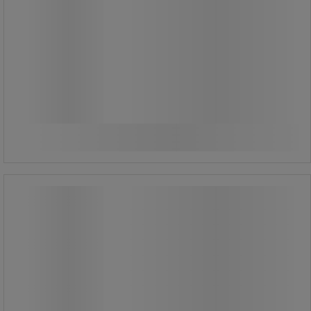
435,00 kr
ekskl. moms
543,75 kr inkl. moms
/stk
Sammenlign
Køb nu
-
+
Fejeblad metal - Forges De Magne
Fejeblad metal - Forges De Magne
Specialdesignet til støvopsamling. I
lakeret metal med træhåndtag.