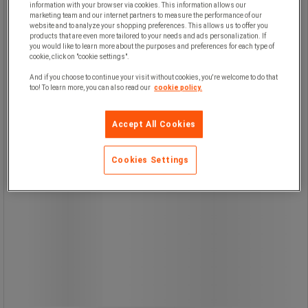
information with your browser via cookies. This information allows our
Fremstillet i EU og designet til
marketing team and our internet partners to measure the performance of our
praktisk rengøring i hjem, kontor eller
website and to analyze your shopping preferences. This allows us to offer you
værksted.
products that are even more tailored to your needs and ads personalization. If
Fejebakken og børsten leveres i grå
you would like to learn more about the purposes and preferences for each type of
farve.
cookie, click on "cookie settings".
And if you choose to continue your visit without cookies, you're welcome to do that
too! To learn more, you can also read our
cookie policy.
Accept All Cookies
Cookies Settings
37,00 kr
ekskl. moms
46,25 kr inkl. moms
/stk
Sammenlign