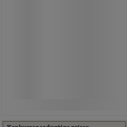
40,00 kr
ekskl. moms
50,00 kr inkl. moms
/stk
Sammenlign
Produktet er midlertidigt udsolgt.
Konkurrencedygtige priser