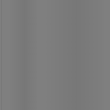
Særligt robust og hygiejnisk håndske i
fødevarekvalitet.
Let og sikker og behagelig at holde
om.
Giver nem bevægelse af ingredienser.
Konstruktion i ét stykke.
105,00 kr
ekskl. moms
131,25 kr inkl. moms