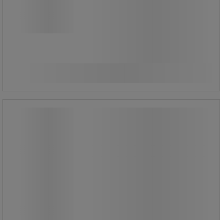
82,00 kr
ekskl. moms
Sammenlign
102,50 kr inkl. moms
/stk
Køb nu
-
+
Kokoskost - Matfer
Kokoskost - Matfer
Kompositramme, naturligt tonet
materiale.