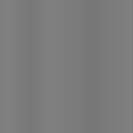
Lille børste med bløde fibre og
ergonomisk håndtag.
Bruges sammen med fejebakken til
at fjerne fine partikler.