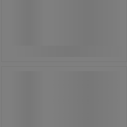
Specialdesignet til glatte gulve
såsom træ, fliser, lamineret osv.
I sort ultrabestandig plast.
86,00 kr
ekskl. moms
107,50 kr inkl. moms
Sammenlign
/stk
Produktet er midlertidigt udsolgt.
Fejeblad i stål – Mondelin
Fejeblad i stål – Mondelin
Stålskovl med kanter.