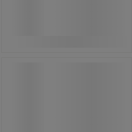
131,25 kr inkl. moms
/stk
Sammenlign
Se 3 muligheder
Fødevaresikker håndskovl – 550 mm -
Vikan
Fødevaresikker håndskovl – 550 mm -
Vikan