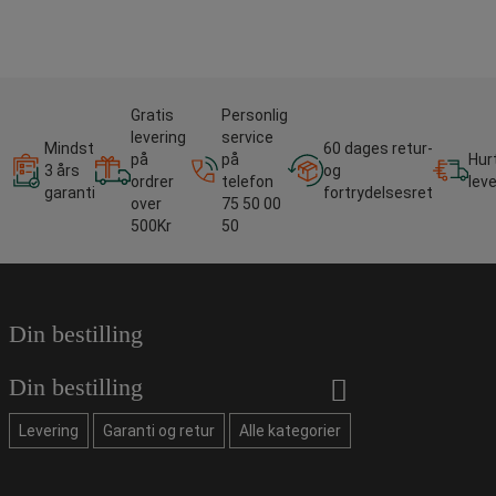
Gratis
Personlig
levering
service
Mindst
60 dages retur-
på
på
Hur
3 års
og
ordrer
telefon
lev
garanti
fortrydelsesret
over
75 50 00
500Kr
50
Din bestilling
Din bestilling
Levering
Garanti og retur
Alle kategorier