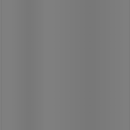
1-liters skovl til fødevarer.
Ergonomisk håndtag.
Støbt skovl i ét stykke, der hjælper
med at forhindre tilbageholdelse af
stoffer.
Perfekt til håndtering af ingredienser
og is.