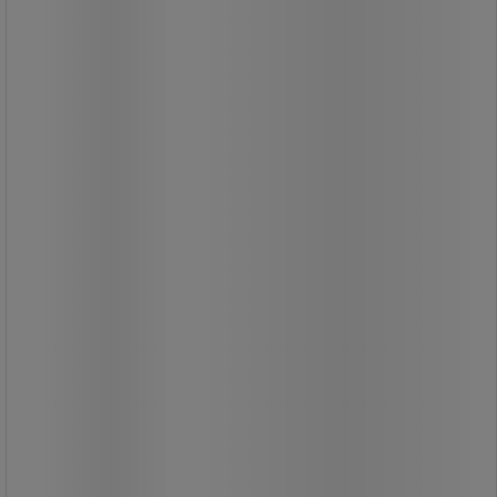
Ideel til rengøring af svært
tilgængelige områder.
Ideel til brug på ujævne og hårde
overflader.
31,00 kr
ekskl. moms
38,75 kr inkl. moms
/stk