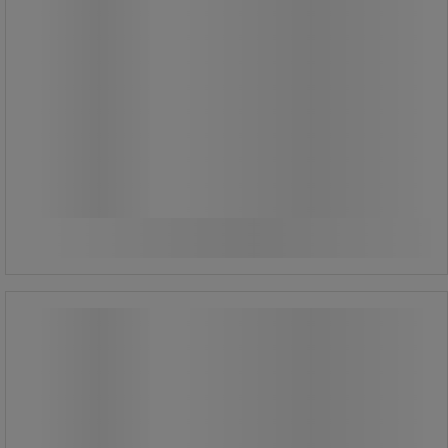
40,00 kr
ekskl. moms
50,00 kr inkl. moms
/stk
Sammenlign
Køb nu
-
+
Lille håndbørste – ergonomisk
håndtag – fleksible børster – 330 mm
- Vikan
Lille håndbørste – ergonomisk
håndtag – fleksible børster – 330 mm
- Vikan