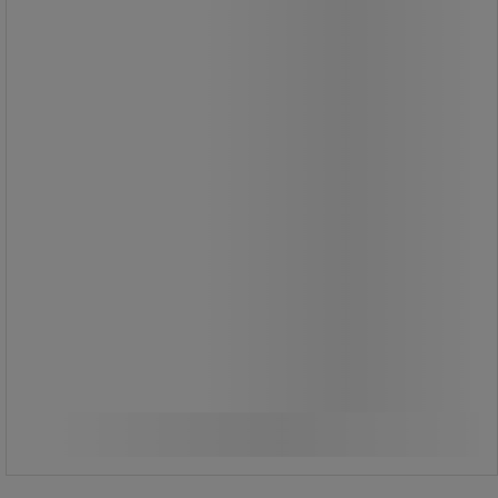
Ideel til fliselæggere.
Naturlige kokosfibre, tre rækker.
Længde: 45 cm.
Hurtig fejning af alle overflader
(indendørs og udendørs).
Robuste kokosfibre modstår tryk.
Rådresistente og holder længe under
fugtige forhold.
Ideel til fliselæggere.
Kokosfibre, 3 rækker.
Længde: 45 cm.
47,00 kr
ekskl. moms
Sammenlign
58,75 kr inkl. moms
Køb nu
-
+
/stk