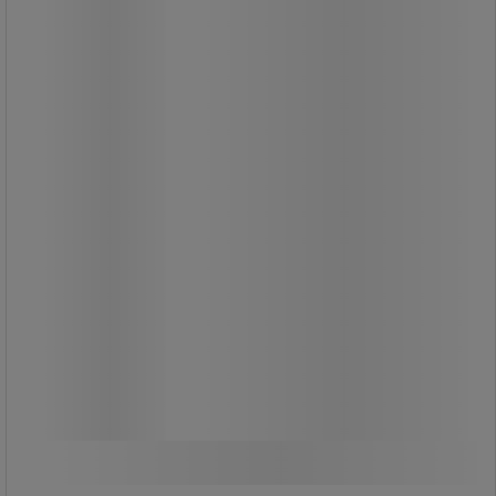
81,00 kr
ekskl. moms
101,25 kr inkl. moms
/stk
Sammenlign
Se 2 muligheder