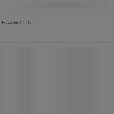
Type husstandstilbehør
Produktliste
Produkter:
( 1 - 15 )
Lille langskaftet børste med
kokosbørstehår - Manutan Expert
Lille langskaftet børste med
kokosbørstehår - Manutan Expert
Manutan langskaftet træbørste med
kokosbørstehår.