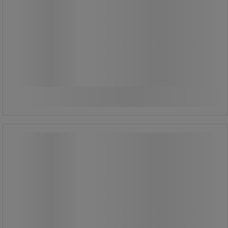
71,00 kr
ekskl. moms
88,75 kr inkl. moms
/stk
Sammenlign
Se 4 muligheder
Fejeblad – 330 mm - Vikan
Fejeblad – 330 mm - Vikan