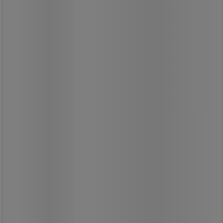
Professionel fejebakke.
Særlig holdbar.
Skrå kant gør det nemmere at øse
mel og støv op.
105,00 kr
ekskl. moms