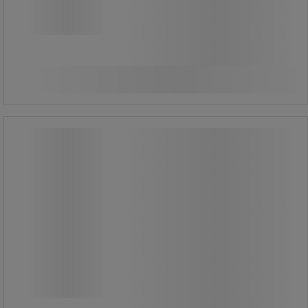
129,00 kr
ekskl. moms
Sammenlign
161,25 kr inkl. moms
/stk
Køb nu
-
+
Skurebørste med tre rækker
børstehår af kokosfiber - Mondelin
Skurebørste med tre rækker
børstehår af kokosfiber - Mondelin
Til hurtig fejning på alle typer
overflader (inde og ude).
De stærke kokosfibre er slidstærke.
Fibre giver god modstandsdygtighed
under fugtige forhold takket være
deres rådsikre egenskaber.