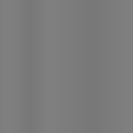
289,00 kr
ekskl. moms
361,25 kr inkl. moms
/stk