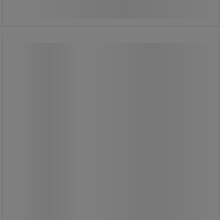
Produktet er midlertidigt udsolgt.
HACCP fejebakke og børste sæt -
Manutan Expert
HACCP fejebakke og børste sæt -
Manutan Expert
Fejebakke og børste sæt af
polypropylen til fødevarer.
Børster af slidstærk polybutylen
tereftalat (PBT).
Alle Manutan-produkter er testet og
godkendt af vores teams.