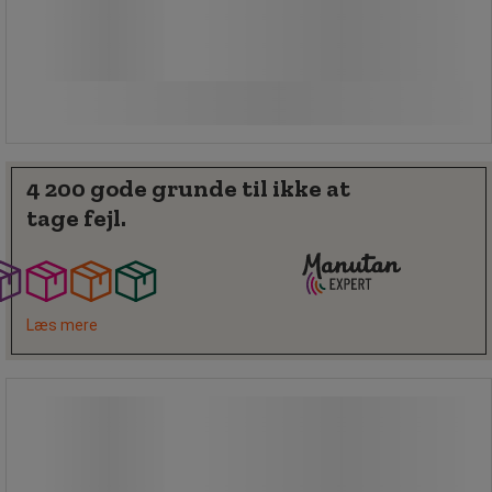
/stk
Sammenlign
Se 3 muligheder
4 200 gode grunde til ikke at
tage fejl.
Læs mere
Fejebakke i plast - Rubbermaid
Fejebakke i plast - Rubbermaid