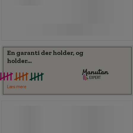
58,00 kr
ekskl. moms
Sammenlign
72,50 kr inkl. moms
/stk
Køb nu
-
+
En garanti der holder, og
holder...
Læs mere
Madskovl – 1 l - Vikan
Madskovl – 1 l - Vikan