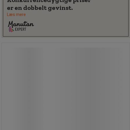
er en dobbelt gevinst.
Læs mere
Kost og fejebakke
Kost og fejebakke
Kost og fejebakke med skaft. Du
behøver ikke at bøje ned. Fejebladet
foldes automatisk sammen ved løft.