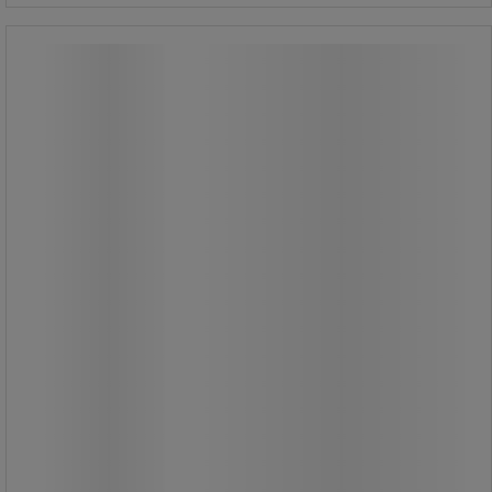
Metalfejebakke - grøn - Manutan
Expert
Metalfejebakke - grøn - Manutan
Expert
Manutan grøn metalfejebakke.
Robust fejebakke.
Til indsamling og flytning af tungt og
beskidt affald.