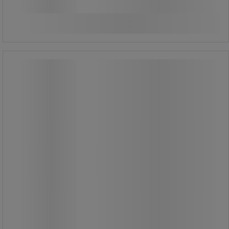
Sammenlign
Køb nu
-
+
B-fly gummiskraber - TTS
B-fly gummiskraber - TTS
Gummiskraber med en funktion, hvor
du kan fastgøre posen på stativet til
fejebladet.
Velegnet til opfejning af fugtigt
materiale i f.eks. restauranter og
køkkener.
Leveres med 10 plastposer.