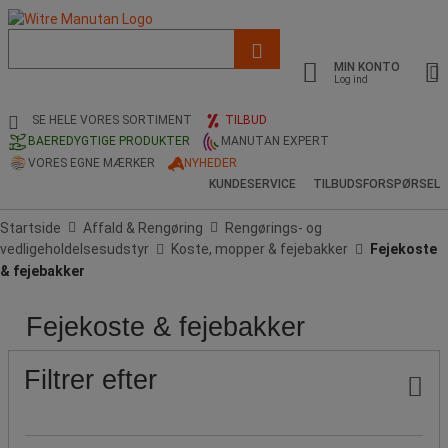
Liste
med
MIN KONTO
foreslået
Log ind
webside
og
SE HELE VORES SORTIMENT
TILBUD
søgehistorik
BAEREDYGTIGE PRODUKTER
MANUTAN EXPERT
VORES EGNE MÆRKER
NYHEDER
KUNDESERVICE
TILBUDSFORSPØRSEL
Startside
Affald & Rengøring
Rengørings- og
vedligeholdelsesudstyr
Koste, mopper & fejebakker
Fejekoste
& fejebakker
Fejekoste & fejebakker
Pris
Populære
Produktets
HACCP
Farve
Type
mærker
oprindelse
(Hazard
husstandstilbehør
Analysis
Filtrer efter
&
Critical