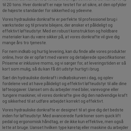
til 20 tons. Hver donkraft er nøje testet for at sikre, at den opfylder
de højeste standarder for sikkerhed og ydeevne.
Vores hydrauliske donkrafte er perfekte til professionel brug i
værksteder og til private bilejere, der ønsker et pålideligt og
effektivt løfteudstyr. Med en robust konstruktion og holdbare
materialer kan du være sikker på, at vores donkrafte vil give dig
mange års tro tjeneste.
For nem indkøb og hurtig levering, kan du finde alle vores produkter
online, hvor de er opført med varenr og detaljerede specifikationer.
Priserne er inklusive moms, og vi sørger for, at leveringstiden er så
kort som mulig, så du kan få dit udstyr hurtigt i brug.
Sæt din hydrauliske donkraft i indkøbskurven i dag, og oplev
fordelene ved at have pålideligt og effektivt løfteudstyr til alle dine
løfteopgaver. Uanset om du arbejder med biler, varevogne eller
tungere maskiner, vil vores donkrafte give dig den nødvendige kraft
og sikkerhed til at udføre arbejdet korrekt og effektivt.
Vores hydrauliske donkrafte er designet til at give dig det bedste
inden for løfteudstyr. Med avancerede funktioner som quick lift
pedal og ergonomisk håndtag, er de ikke kun effektive, men også
lette at bruge. Uanset hvilken type køretøj eller maskine du arbejder