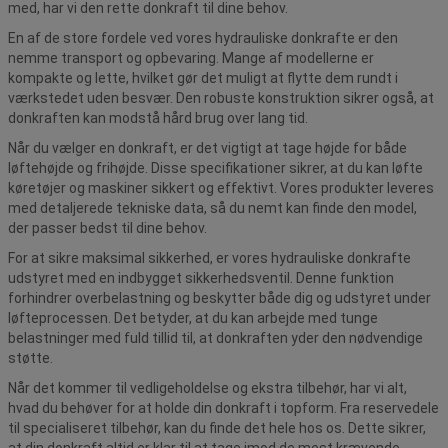
med, har vi den rette donkraft til dine behov.
En af de store fordele ved vores hydrauliske donkrafte er den
nemme transport og opbevaring. Mange af modellerne er
kompakte og lette, hvilket gør det muligt at flytte dem rundt i
værkstedet uden besvær. Den robuste konstruktion sikrer også, at
donkraften kan modstå hård brug over lang tid.
Når du vælger en donkraft, er det vigtigt at tage højde for både
løftehøjde og frihøjde. Disse specifikationer sikrer, at du kan løfte
køretøjer og maskiner sikkert og effektivt. Vores produkter leveres
med detaljerede tekniske data, så du nemt kan finde den model,
der passer bedst til dine behov.
For at sikre maksimal sikkerhed, er vores hydrauliske donkrafte
udstyret med en indbygget sikkerhedsventil. Denne funktion
forhindrer overbelastning og beskytter både dig og udstyret under
løfteprocessen. Det betyder, at du kan arbejde med tunge
belastninger med fuld tillid til, at donkraften yder den nødvendige
støtte.
Når det kommer til vedligeholdelse og ekstra tilbehør, har vi alt,
hvad du behøver for at holde din donkraft i topform. Fra reservedele
til specialiseret tilbehør, kan du finde det hele hos os. Dette sikrer,
at din donkraft altid er klar til at tage imod de mest krævende