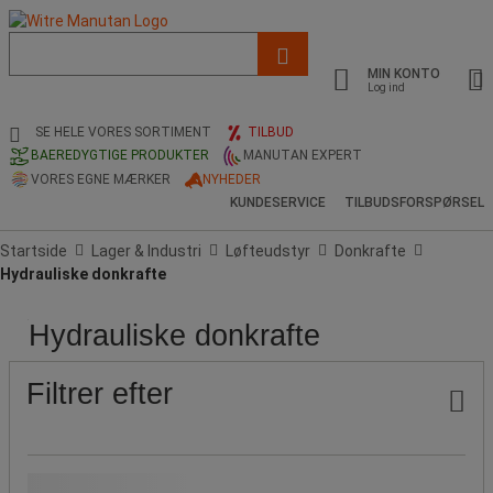
Liste
med
MIN KONTO
foreslået
Log ind
webside
og
SE HELE VORES SORTIMENT
TILBUD
søgehistorik
BAEREDYGTIGE PRODUKTER
MANUTAN EXPERT
VORES EGNE MÆRKER
NYHEDER
KUNDESERVICE
TILBUDSFORSPØRSEL
Startside
Lager & Industri
Løfteudstyr
Donkrafte
Hydrauliske donkrafte
Hydrauliske donkrafte
Pris
Populære
Produktets
Kapacitet
Løftebane
Kapacitet
mærker
oprindelse
(t)
(mm)
(kg)
Filtrer efter
Vores Manutan-mærke