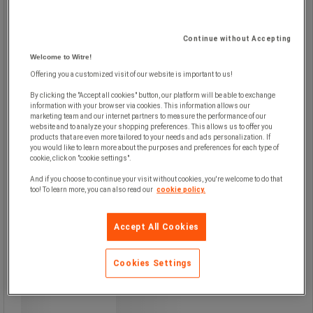
25-tons model med to hjul, som gør
håndteringen nem.
Continue without Accepting
Welcome to Witre!
Offering you a customized visit of our website is important to us!
By clicking the "Accept all cookies" button, our platform will be able to exchange
information with your browser via cookies. This information allows our
marketing team and our internet partners to measure the performance of our
website and to analyze your shopping preferences. This allows us to offer you
products that are even more tailored to your needs and ads personalization. If
you would like to learn more about the purposes and preferences for each type of
cookie, click on "cookie settings".
And if you choose to continue your visit without cookies, you're welcome to do that
too! To learn more, you can also read our
cookie policy.
Accept All Cookies
Fra
4.580,00 kr
ekskl. moms
5.725,00 kr inkl. moms
Cookies Settings
/stk
Sammenlign