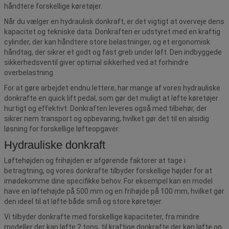
håndtere forskellige køretøjer.
Når du vælger en hydraulisk donkraft, er det vigtigt at overveje dens
kapacitet og tekniske data. Donkraften er udstyret med en kraftig
cylinder, der kan håndtere store belastninger, og et ergonomisk
håndtag, der sikrer et godt og fast greb under løft. Den indbyggede
sikkerhedsventil giver optimal sikkerhed ved at forhindre
overbelastning.
For at gøre arbejdet endnu lettere, har mange af vores hydrauliske
donkrafte en quick lift pedal, som gør det muligt at løfte køretøjer
hurtigt og effektivt. Donkraften leveres også med tilbehør, der
sikrer nem transport og opbevaring, hvilket gør det til en alsidig
løsning for forskellige løfteopgaver.
Hydrauliske donkraft
Løftehøjden og frihøjden er afgørende faktorer at tage i
betragtning, og vores donkrafte tilbyder forskellige højder for at
imødekomme dine specifikke behov. For eksempel kan en model
have en løftehøjde på 500 mm og en frihøjde på 100 mm, hvilket gør
den ideel til at løfte både små og store køretøjer.
Vi tilbyder donkrafte med forskellige kapaciteter, fra mindre
modeller der kan løfte 2 tons, til kraftige donkrafte der kan løfte op