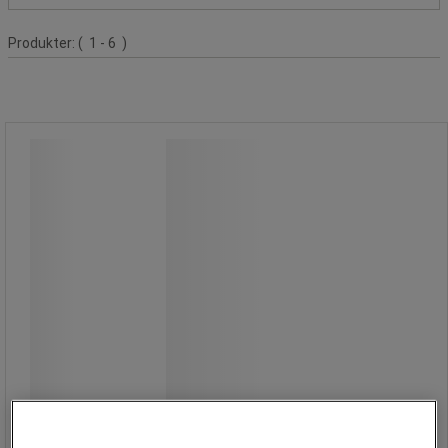
Produktliste
Produkter:
( 1 - 6 )
Hydraulisk donkraft 5 til 25 tons -
Manutan Expert
Hydraulisk donkraft 5 til 25 tons -
Manutan Expert
Udtrækkeligt håndtag.
Drejefod 360°.
5- og 10-tons model til lodret og
vandret anvendelse.