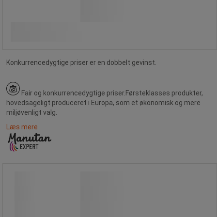
Fra
2.040,00 kr
ekskl. moms
Sammenlign
2.550,00 kr inkl. moms
Se 3 muligheder
/stk
Konkurrencedygtige priser er en dobbelt gevinst.
Fair og konkurrencedygtige priser.
Førsteklasses produkter,
hovedsageligt produceret i Europa, som et økonomisk og mere
miljøvenligt valg.
Læs mere
Truckdonkraft 4000-7000 kg -
Silverstone
Truckdonkraft 4000-7000 kg -