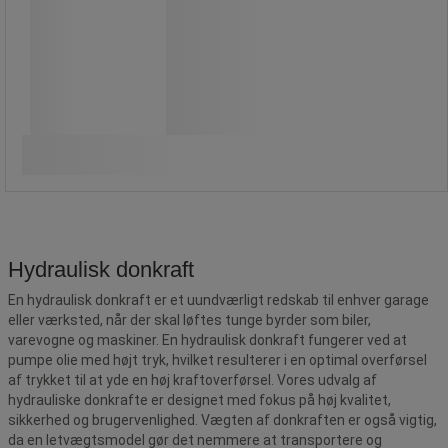
4.220,00 kr
ekskl. moms
5.275,00 kr inkl. moms
/stk
Sammenlign
Køb nu
-
+
Hydraulisk donkraft
En hydraulisk donkraft er et uundværligt redskab til enhver garage
eller værksted, når der skal løftes tunge byrder som biler,
varevogne og maskiner. En hydraulisk donkraft fungerer ved at
pumpe olie med højt tryk, hvilket resulterer i en optimal overførsel
af trykket til at yde en høj kraftoverførsel. Vores udvalg af
hydrauliske donkrafte er designet med fokus på høj kvalitet,
sikkerhed og brugervenlighed. Vægten af donkraften er også vigtig,
da en letvægtsmodel gør det nemmere at transportere og