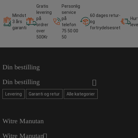
Gratis
Personlig
levering
service
Mindst
60 dages retur-
på
på
Hur
3 års
og
ordrer
telefon
lev
garanti
fortrydelsesret
over
75 50 00
500Kr
50
Din bestilling
Din bestilling
Levering
Garanti og retur
Alle kategorier
Witre Manutan
Witre Manutan