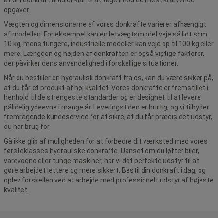
opgaver.
Vægten og dimensionerne af vores donkrafte varierer afhængigt
af modellen. For eksempel kan en letvægtsmodel veje så lidt som
10 kg, mens tungere, industrielle modeller kan veje op til 100 kg eller
mere. Længden og højden af donkraften er også vigtige faktorer,
der påvirker dens anvendelighed i forskellige situationer.
Når du bestiller en hydraulisk donkraft fra os, kan du være sikker på,
at du får et produkt af høj kvalitet. Vores donkrafte er fremstillet i
henhold til de strengeste standarder og er designet til at levere
pålidelig ydeevne i mange år. Leveringstiden er hurtig, og vi tilbyder
fremragende kundeservice for at sikre, at du får præcis det udstyr,
du har brug for.
Gå ikke glip af muligheden for at forbedre dit værksted med vores
førsteklasses hydrauliske donkrafte. Uanset om du løfter biler,
varevogne eller tunge maskiner, har vi det perfekte udstyr til at
gøre arbejdet lettere og mere sikkert. Bestil din donkraft i dag, og
oplev forskellen ved at arbejde med professionelt udstyr af højeste
kvalitet.