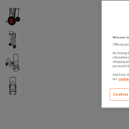
Welcome to
Offering you
By clicking t
information 
shopping pre
you would lik
And if you ch
our
cookie 
Cookies