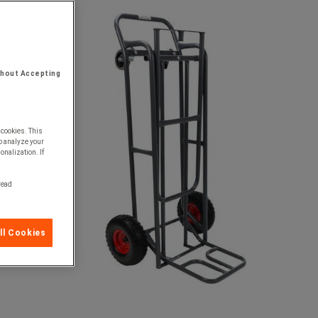
thout Accepting
 cookies. This
o analyze your
onalization. If
 read
ll Cookies