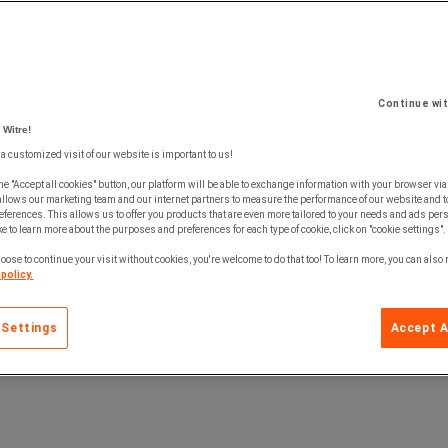
Continue wi
 Witre!
 a customized visit of our website is important to us!
he "Accept all cookies" button, our platform will be able to exchange information with your browser via
allows our marketing team and our internet partners to measure the performance of our website and t
ferences. This allows us to offer you products that are even more tailored to your needs and ads pers
e to learn more about the purposes and preferences for each type of cookie, click on "cookie settings".
oose to continue your visit without cookies, you're welcome to do that too! To learn more, you can also
policy.
 Settings
Accept A