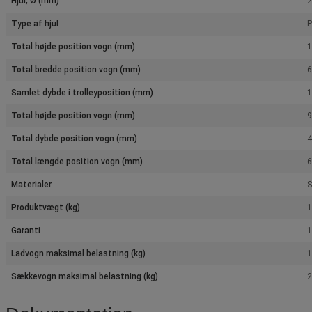
Hjul, Ø (mm)
Type af hjul
P
Total højde position vogn (mm)
Total bredde position vogn (mm)
Samlet dybde i trolleyposition (mm)
Total højde position vogn (mm)
Total dybde position vogn (mm)
Total længde position vogn (mm)
Materialer
S
Produktvægt (kg)
1
Garanti
1
Ladvogn maksimal belastning (kg)
1
Sækkevogn maksimal belastning (kg)
2