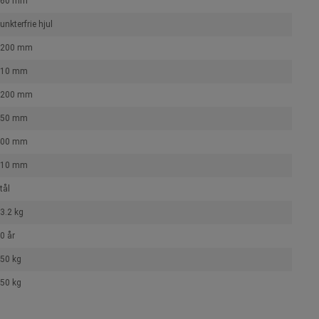
260 mm
unkterfrie hjul
1200 mm
610 mm
1200 mm
950 mm
400 mm
610 mm
tål
3.2 kg
0 år
50 kg
50 kg