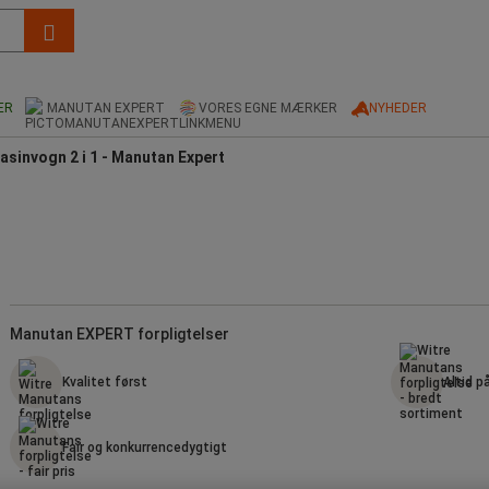
ER
MANUTAN EXPERT
VORES EGNE MÆRKER
NYHEDER
sinvogn 2 i 1 - Manutan Expert
Manutan EXPERT forpligtelser
Kvalitet først
Altid p
Fair og konkurrencedygtigt