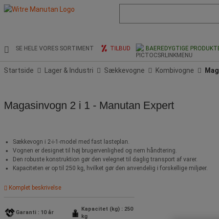
Liste
med
foreslået
webside
og
SE HELE VORES SORTIMENT
TILBUD
BAEREDYGTIGE PRODUKT
søgehistorik
Startside
Lager & Industri
Sækkevogne
Kombivogne
Maga
Magasinvogn 2 i 1 - Manutan Expert
Sækkevogn i 2-i-1-model med fast lasteplan.
Vognen er designet til høj brugervenlighed og nem håndtering.
Den robuste konstruktion gør den velegnet til daglig transport af varer.
Kapaciteten er op til 250 kg, hvilket gør den anvendelig i forskellige miljøer.
Komplet beskrivelse
Kapacitet (kg) : 250
Garanti : 10 år
kg