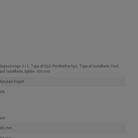
agasinvogn 2 i 1, Type af hjul: Punkterfrie hjul, Type af lasteflade: Fast,
ast lasteflade, dybde: 300 mm
anutan Expert
stk
ast
300 mm