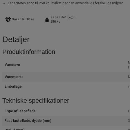
Kapaciteten er op til 250 kg, hvilket gør den anvendelig i forskellige miljøer.
Kapacitet (kg) :
Garanti : 10 år
250 kg
Detaljer
Produktinformation
M
Varenavn
F
Varemærke
M
Emballage
/
Tekniske specifikationer
Type af lasteflade
F
Fast lasteflade, dybde (mm)