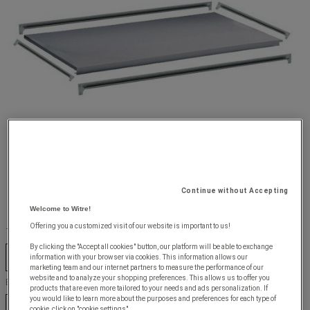
Continue without Accepting
Welcome to Witre!
Offering you a customized visit of our website is important to us!
Type produkt :
By clicking the "Accept all cookies" button, our platform will be able to exchange
NIVEAU SUPPLÉMENTAIRE COMPLET
ET HELT EKSTRA NIVEAU
information with your browser via cookies. This information allows our
marketing team and our internet partners to measure the performance of our
website and to analyze your shopping preferences. This allows us to offer you
Bredde (mm) :
products that are even more tailored to your needs and ads personalization. If
you would like to learn more about the purposes and preferences for each type of
915 mm
1220 mm
1525 mm
cookie, click on "cookie settings".