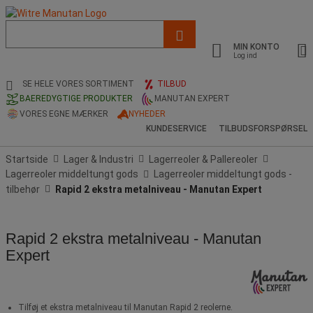
Liste
med
MIN KONTO
foreslået
Log ind
webside
og
SE HELE VORES SORTIMENT
TILBUD
søgehistorik
BAEREDYGTIGE PRODUKTER
MANUTAN EXPERT
VORES EGNE MÆRKER
NYHEDER
KUNDESERVICE
TILBUDSFORSPØRSEL
Startside
Lager & Industri
Lagerreoler & Pallereoler
Lagerreoler middeltungt gods
Lagerreoler middeltungt gods -
tilbehør
Rapid 2 ekstra metalniveau - Manutan Expert
Rapid 2 ekstra metalniveau - Manutan
Expert
Tilføj et ekstra metalniveau til Manutan Rapid 2 reolerne.