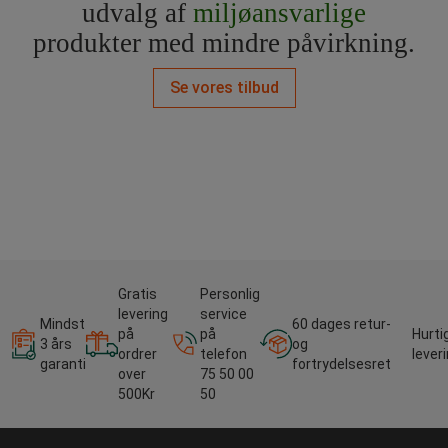
udvalg af
miljøansvarlige
produkter med mindre påvirkning.
Se vores tilbud
Gratis
Personlig
levering
service
Mindst
60 dages retur-
på
på
Hurti
3 års
og
ordrer
telefon
lever
garanti
fortrydelsesret
over
75 50 00
500Kr
50