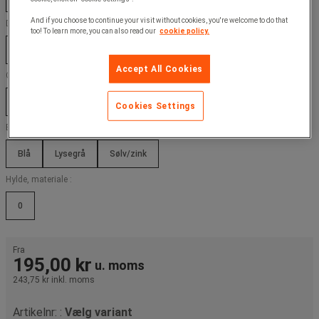
And if you choose to continue your visit without cookies, you're welcome to do that
Dybde (mm) :
too! To learn more, you can also read our
cookie policy.
305 mm
380 mm
455 mm
610 mm
Accept All Cookies
Overfladebehandling :
Epoxy
Zink belagt
Cookies Settings
Bjælke, farve :
Blå
Lysegrå
Sølv/zink
Hylde, materiale :
0
Fra
195,00 kr
u. moms
243,75 kr
inkl. moms
Artikelnr: :
Vælg variant