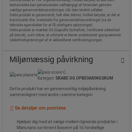
Dette produkt er 100 % genanvendeligt, hvilket betyder, at alle dets
bestanddele kan genanvendes uafhængigt af hinanden gennem
særlige genanvendelsesordninger, når dets levetid udløber.
Dette produkt er genanvendt, helt eller delvist, hvilket betyder, at det er
konstrueret vha. materialer fra genanvendelsesordninger (se de
tekniske egenskaber for at få yderligere oplysninger).
Dette produkt er mærket GS (Geprüfte Sicherheit, Certificeret sikkerhed
på dansk), som sikrer, at udstyret er blevet underkastet igangværende
sikkerhedsprøvninger af et akkrediteret certificeringsorgan.
Miljømæssig påvirkning
Kategori:
SKABE OG OPBEVARINGSRUM
Dette produkt har en gennemsnitlig miljøpåvirkning
sammenlignet med andre i samme kategori.
Se detaljer om pointene
Hjælper dig med at vælge mellem lignende produkter i
Manutans sortiment Baseret på 16 forskellige