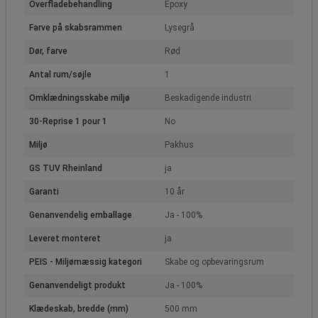
Overfladebehandling
Epoxy
Farve på skabsrammen
Lysegrå
Dør, farve
Rød
Antal rum/søjle
1
Omklædningsskabe miljø
Beskadigende industri
30-Reprise 1 pour 1
No
Miljø
Pakhus
GS TUV Rheinland
ja
Garanti
10 år
Genanvendelig emballage
Ja - 100%
Leveret monteret
ja
PEIS - Miljømæssig kategori
Skabe og opbevaringsrum
Genanvendeligt produkt
Ja - 100%
Klædeskab, bredde (mm)
500 mm