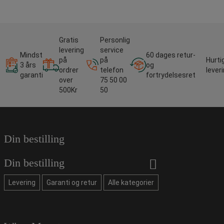
Gratis
Personlig
levering
service
Mindst
60 dages retur-
på
på
Hurti
3 års
og
ordrer
telefon
lever
garanti
fortrydelsesret
over
75 50 00
500Kr
50
Din bestilling
Din bestilling
Levering
Garanti og retur
Alle kategorier