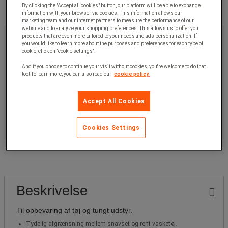
By clicking the "Accept all cookies" button, our platform will be able to exchange
information with your browser via cookies. This information allows our
marketing team and our internet partners to measure the performance of our
website and to analyze your shopping preferences. This allows us to offer you
2.880,00 kr
u. moms
products that are even more tailored to your needs and ads personalization. If
you would like to learn more about the purposes and preferences for each type of
3.600,00 kr
inkl. moms
cookie, click on "cookie settings".
/stk
And if you choose to continue your visit without cookies, you're welcome to do that
too! To learn more, you can also read our
cookie policy.
Artikelnr:
92031708
Køb nu
-
+
Accept All Cookies
Større projekter? Bed om et tilbud.
Cookies Settings
Beskrivelse
Til opbevaring af tøj og tungt udstyr.
Tydelig afgrænsning mellem snavset og rent vasketøj.