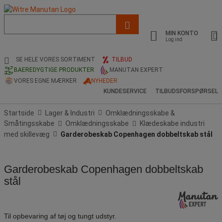
Liste
med
MIN KONTO
foreslået
Log ind
webside
og
SE HELE VORES SORTIMENT
TILBUD
søgehistorik
BAEREDYGTIGE PRODUKTER
MANUTAN EXPERT
VORES EGNE MÆRKER
NYHEDER
KUNDESERVICE
TILBUDSFORSPØRSEL
Startside
Lager & Industri
Omklædningsskabe &
Småtingsskabe
Omklædningsskabe
Klædeskabe industri
med skillevæg
Garderobeskab Copenhagen dobbeltskab stål
Garderobeskab Copenhagen dobbeltskab
stål
Til opbevaring af tøj og tungt udstyr.