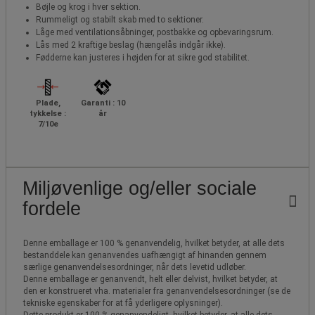
Bøjle og krog i hver sektion.
Rummeligt og stabilt skab med to sektioner.
Låge med ventilationsåbninger, postbakke og opbevaringsrum.
Lås med 2 kraftige beslag (hængelås indgår ikke).
Fødderne kan justeres i højden for at sikre god stabilitet.
Plade,
Garanti : 10
tykkelse :
år
7/10e
Miljøvenlige og/eller sociale
fordele
Denne emballage er 100 % genanvendelig, hvilket betyder, at alle dets
bestanddele kan genanvendes uafhængigt af hinanden gennem
særlige genanvendelsesordninger, når dets levetid udløber.
Denne emballage er genanvendt, helt eller delvist, hvilket betyder, at
den er konstrueret vha. materialer fra genanvendelsesordninger (se de
tekniske egenskaber for at få yderligere oplysninger).