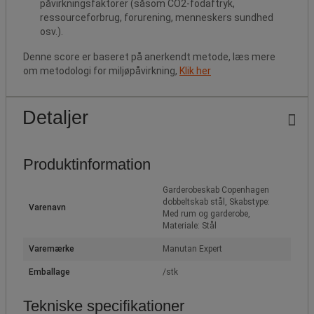
påvirkningsfaktorer (såsom CO2-fodaftryk,
ressourceforbrug, forurening, menneskers sundhed
osv.).
Denne score er baseret på anerkendt metode, læs mere
om metodologi for miljøpåvirkning,
Klik her
Detaljer
Produktinformation
Garderobeskab Copenhagen
dobbeltskab stål, Skabstype:
Varenavn
Med rum og garderobe,
Materiale: Stål
Varemærke
Manutan Expert
Emballage
/stk
Tekniske specifikationer