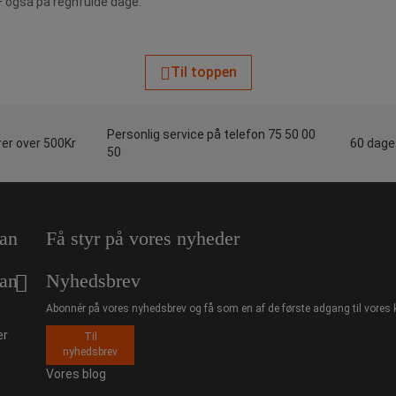
 – også på regnfulde dage.
Til toppen
Personlig service på telefon 75 50 00
rer over 500Kr
60 dages
50
an
Få styr på vores nyheder
an
Nyhedsbrev
Abonnér på vores nyhedsbrev og få som en af de første adgang til vores 
er
Til
nyhedsbrev
Vores blog