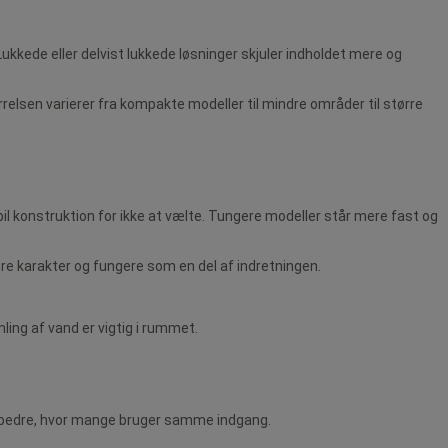
Lukkede eller delvist lukkede løsninger skjuler indholdet mere og
rrelsen varierer fra kompakte modeller til mindre områder til større
bil konstruktion for ikke at vælte. Tungere modeller står mere fast og
mere karakter og fungere som en del af indretningen.
ing af vand er vigtig i rummet.
g bedre, hvor mange bruger samme indgang.