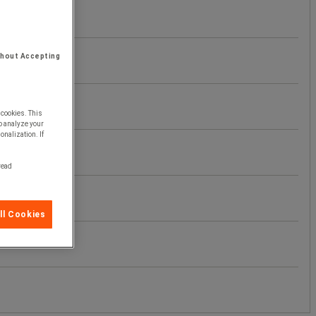
thout Accepting
 cookies. This
o analyze your
onalization. If
 read
ll Cookies