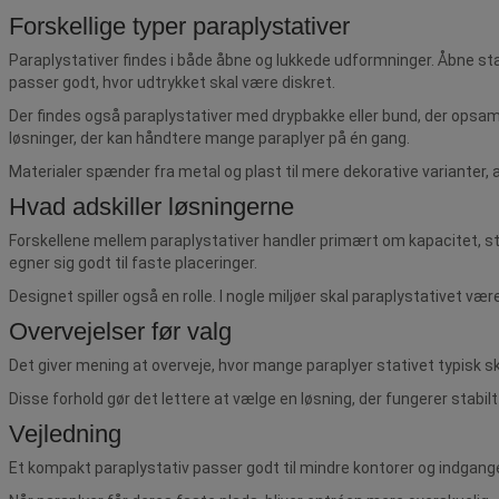
Forskellige typer paraplystativer
Paraplystativer findes i både åbne og lukkede udformninger. Åbne stati
passer godt, hvor udtrykket skal være diskret.
Der findes også paraplystativer med drypbakke eller bund, der opsamler
løsninger, der kan håndtere mange paraplyer på én gang.
Materialer spænder fra metal og plast til mere dekorative varianter, al
Hvad adskiller løsningerne
Forskellene mellem paraplystativer handler primært om kapacitet, stab
egner sig godt til faste placeringer.
Designet spiller også en rolle. I nogle miljøer skal paraplystativet v
Overvejelser før valg
Det giver mening at overveje, hvor mange paraplyer stativet typisk s
Disse forhold gør det lettere at vælge en løsning, der fungerer stabilt 
Vejledning
Et kompakt paraplystativ passer godt til mindre kontorer og indgan