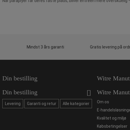
Når paraplyer får deres faste plads, bliver entréen mere overskuelig
Mindst 3 års garanti
Gratis levering på ord
Din bestilling
Witre Manut
Din bestilling
Witre Manut
Om os
Levering
Garanti og retur
Alle kategorier
E-handelsløsning
Kvalitet og miljø
Købsbetingelser