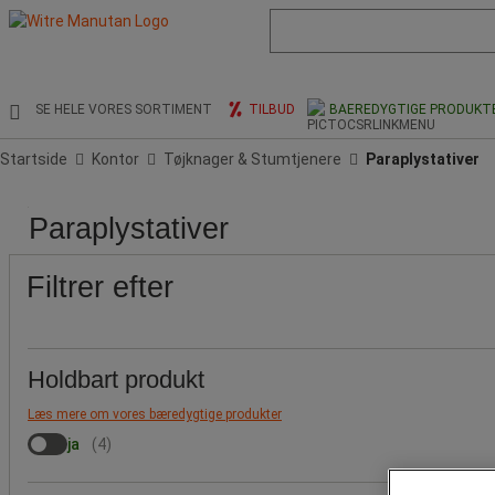
Liste
med
foreslået
webside
og
SE HELE VORES SORTIMENT
TILBUD
BAEREDYGTIGE PRODUKT
søgehistorik
Startside
Kontor
Tøjknager & Stumtjenere
Paraplystativer
Pris
Populære
Højde
Bredde
Farve
Produktets
Højde
Paraplystativer
mærker
(cm)
(cm)
oprindelse
(mm)
Filtrer efter
Holdbart produkt
Læs mere om vores bæredygtige produkter
ja
(
4
)