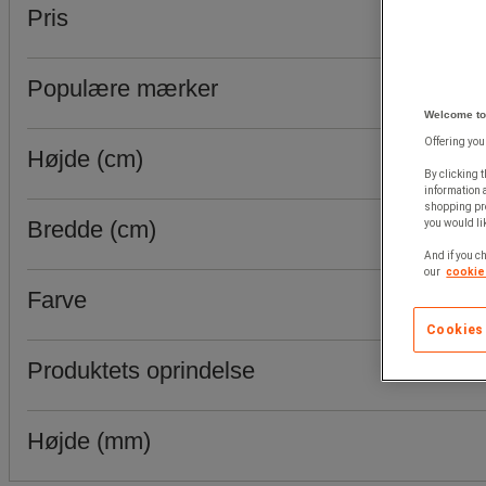
Pris
Populære mærker
Welcome to
Offering you
Højde (cm)
By clicking t
information 
shopping pre
Bredde (cm)
you would lik
And if you ch
our
cookie 
Farve
Cookies
Produktets oprindelse
Højde (mm)