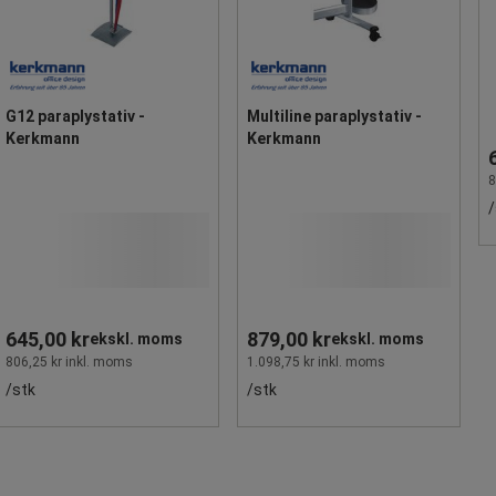
G12 paraplystativ -
Multiline paraplystativ -
Kerkmann
Kerkmann
8
/
645,00 kr
879,00 kr
ekskl. moms
ekskl. moms
806,25 kr inkl. moms
1.098,75 kr inkl. moms
/stk
/stk