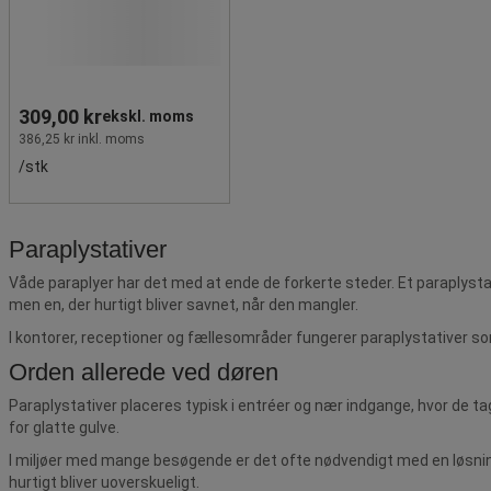
309,00 kr
ekskl. moms
386,25 kr inkl. moms
/stk
Paraplystativer
Våde paraplyer har det med at ende de forkerte steder. Et paraplystat
men en, der hurtigt bliver savnet, når den mangler.
I kontorer, receptioner og fællesområder fungerer paraplystativer so
Orden allerede ved døren
Paraplystativer placeres typisk i entréer og nær indgange, hvor de ta
for glatte gulve.
I miljøer med mange besøgende er det ofte nødvendigt med en løsning,
hurtigt bliver uoverskueligt.