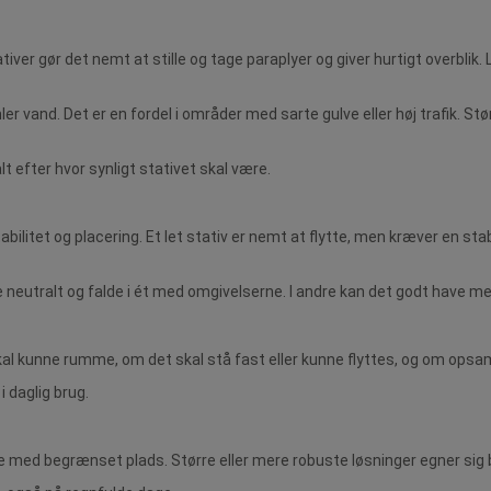
ver gør det nemt at stille og tage paraplyer og giver hurtigt overblik. 
 vand. Det er en fordel i områder med sarte gulve eller høj trafik. Stø
t efter hvor synligt stativet skal være.
ilitet og placering. Et let stativ er nemt at flytte, men kræver en sta
ære neutralt og falde i ét med omgivelserne. I andre kan det godt have 
kal kunne rumme, om det skal stå fast eller kunne flyttes, og om opsaml
i daglig brug.
ge med begrænset plads. Større eller mere robuste løsninger egner si