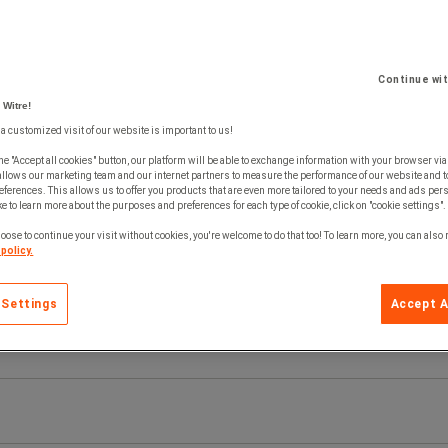
Continue wi
 Witre!
 a customized visit of our website is important to us!
he "Accept all cookies" button, our platform will be able to exchange information with your browser via
allows our marketing team and our internet partners to measure the performance of our website and t
ferences. This allows us to offer you products that are even more tailored to your needs and ads pers
e to learn more about the purposes and preferences for each type of cookie, click on "cookie settings".
oose to continue your visit without cookies, you're welcome to do that too! To learn more, you can also
policy.
 Settings
Accept A