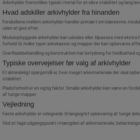
Arkivhylder fremstilles typisk i metal for at sikre stabilitet og lang le
Hvad adskiller arkivhylder fra hinanden
Forskellene mellem arkivhylder handler primært om bæreevne, modulop
uden at give efter.
Modulopbyggede arkivhylder kan udvides eller tilpasses med ekstra hylde
forhold til, hvilke typer arkivkasser og mapper der kan opbevares effe
Overfladebehandling og konstruktion har betydning for holdbarhed og 
Typiske overvejelser før valg af arkivhylder
Et almindeligt spørgsmål er, hvor meget arkivmateriale der skal opbev
stabilitet.
Pladsforhold er en vigtig faktor. Smalle arkivhylder kan være en ford
af tunge mapper.
Vejledning
Faste arkivhylder er velegnede til langsigtet opbevaring af tunge do
Ved at tage udgangspunkt i mængden af arkivmateriale, belastningskrav