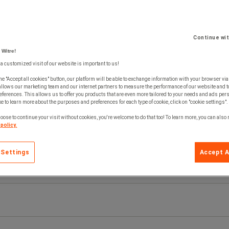
Continue wi
 Witre!
 a customized visit of our website is important to us!
he "Accept all cookies" button, our platform will be able to exchange information with your browser via
allows our marketing team and our internet partners to measure the performance of our website and t
ferences. This allows us to offer you products that are even more tailored to your needs and ads pers
e to learn more about the purposes and preferences for each type of cookie, click on "cookie settings".
oose to continue your visit without cookies, you're welcome to do that too! To learn more, you can also
policy.
 Settings
Accept A