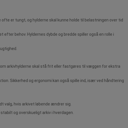
te er tungt, og hylderne skal kunne holde til belastningen over tid
et efter behov. Hyldernes dybde og bredde spiller også en rolle i
fugtighed.
m arkivhylderne skal stå frit eller fastgøres til væggen for ekstra
ktion. Sikkerhed og ergonomi kan også spille ind, især ved håndtering
 valg, hvis arkivet løbende ændrer sig.
tabilt og overskueligt arkiv i hverdagen.