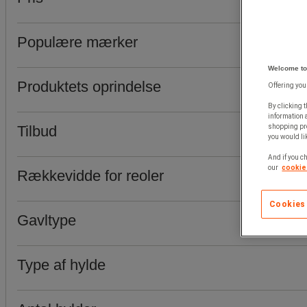
Populære mærker
Welcome to
Produktets oprindelse
Offering you
By clicking t
information 
Tilbud
shopping pre
you would lik
And if you ch
our
cookie 
Rækkevidde for reoler
Cookies
Gavltype
Type af hylde