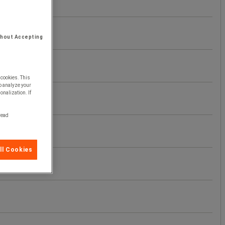
thout Accepting
 cookies. This
o analyze your
onalization. If
 read
ll Cookies