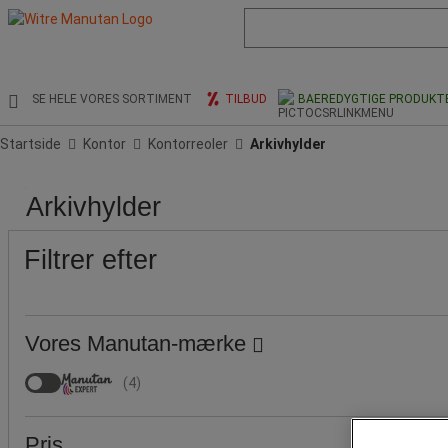
Liste
med
foreslået
webside
og
SE HELE VORES SORTIMENT
TILBUD
BAEREDYGTIGE PRODUKT
søgehistorik
Startside
Kontor
Kontorreoler
Arkivhylder
Pris
Populære
Produktets
Tilbud
Rækkevidde
Gavltype
Type
Antal
Højde
Bredde
Dybde
Overfladebehandling
Type
Arkivhylder
mærker
oprindelse
for
af
hylder
(mm)
(mm)
(mm)
af
reoler
hylde
element
Filtrer efter
Vores Manutan-mærke
(
4
)
Pris