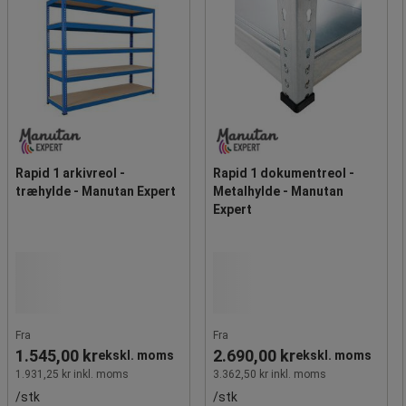
Rapid 1 arkivreol -
Rapid 1 dokumentreol -
træhylde - Manutan Expert
Metalhylde - Manutan
Expert
Fra
Fra
1.545,00 kr
2.690,00 kr
ekskl. moms
ekskl. moms
1.931,25 kr inkl. moms
3.362,50 kr inkl. moms
/stk
/stk