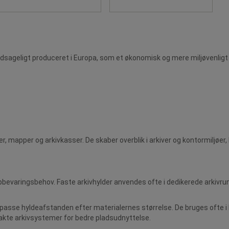
dsageligt produceret i Europa, som et økonomisk og mere miljøvenligt 
r, mapper og arkivkasser. De skaber overblik i arkiver og kontormiljø
 opbevaringsbehov. Faste arkivhylder anvendes ofte i dedikerede arkivru
 tilpasse hyldeafstanden efter materialernes størrelse. De bruges ofte 
mpakte arkivsystemer for bedre pladsudnyttelse.