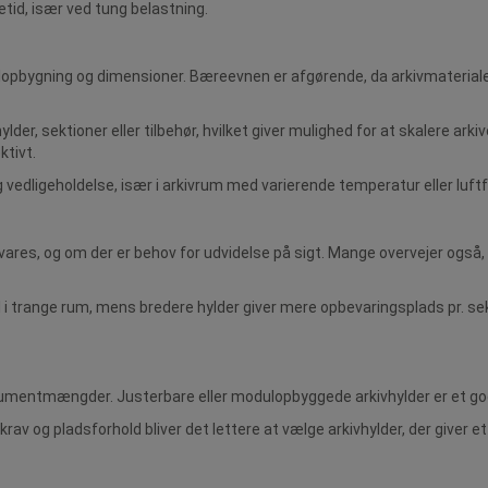
vetid, især ved tung belastning.
bygning og dimensioner. Bæreevnen er afgørende, da arkivmateriale of
r, sektioner eller tilbehør, hvilket giver mulighed for at skalere arkiv
ktivt.
vedligeholdelse, især i arkivrum med varierende temperatur eller luft
ares, og om der er behov for udvidelse på sigt. Mange overvejer også, o
el i trange rum, mens bredere hylder giver mere opbevaringsplads pr. se
kumentmængder. Justerbare eller modulopbyggede arkivhylder er et godt
 og pladsforhold bliver det lettere at vælge arkivhylder, der giver et s