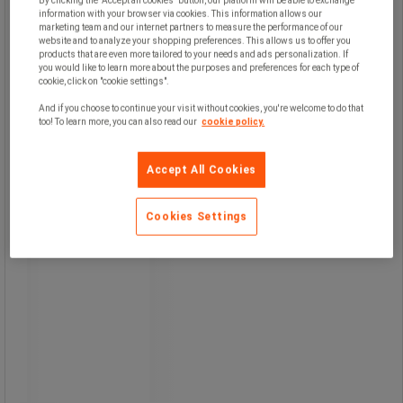
By clicking the "Accept all cookies" button, our platform will be able to exchange
håndledsstøtte.
information with your browser via cookies. This information allows our
marketing team and our internet partners to measure the performance of our
website and to analyze your shopping preferences. This allows us to offer you
products that are even more tailored to your needs and ads personalization. If
you would like to learn more about the purposes and preferences for each type of
cookie, click on "cookie settings".
And if you choose to continue your visit without cookies, you're welcome to do that
too! To learn more, you can also read our
cookie policy.
Accept All Cookies
Cookies Settings
36,00 kr
ekskl. moms
45,00 kr inkl. moms
/stk
Sammenlign