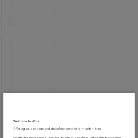
Sammenlign
Se 2 muligheder
Musemåtte i gelmateriale med
håndledsstøtte - Manutan Expert
Musemåtte i gelmateriale med
håndledsstøtte - Manutan Expert
Ergonomisk musemåtte af
Welcome to Witre!
gelmateriale.
Meget blød med lycraovertræk.
Offering you a customized visit of our website is important to us!
Meget behagelig med