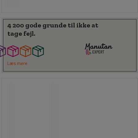
Se 3 muligheder
/stk
4 200 gode grunde til ikke at
tage fejl.
Læs mere
2‑vejs aftageligt privatlivsfilter til
23,8 skærm - Kensington
2‑vejs aftageligt privatlivsfilter til
23,8 skærm - Kensington
Kensington 2-vejs privatlivsfilter til
23,8” skærme beskytter følsomme