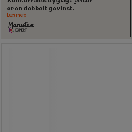
Konkurrencedygtige priser
er en dobbelt gevinst.
Læs mere
Konceptholder Sølv, fritstående -
Manutan Expert
Konceptholder Sølv, fritstående -
Manutan Expert
Konceptholderen i plade fungerer
også som laptopstøtte.
Konceptholder til dokumenter i A4-
format med magnetlineal, som kan