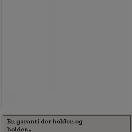
og svampe.
Uforanderlig antibakteriel behandling:
forbliver 99,99 % effektiv, selv efter
10 vaske.
Særlig belægning, der også er
effektiv mod dårlig lugt.
Ultratynd musemåtte, fungerer med
optiske og laserdrevne mus.
34,00 kr
ekskl. moms
Sammenlign
42,50 kr inkl. moms
Køb nu
-
+
/stk
En garanti der holder, og
holder...