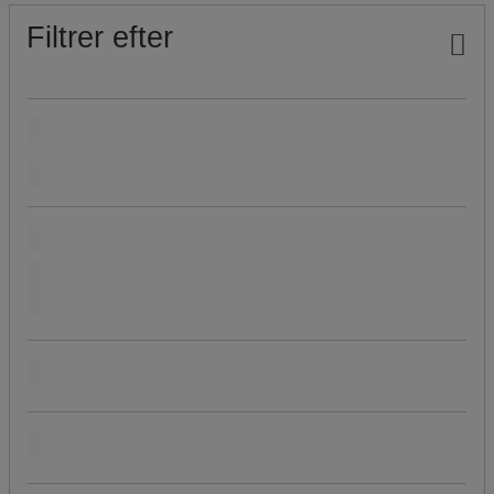
Filtrer efter
Vores Manutan-mærke
(
5
)
Holdbart produkt
Læs mere om vores bæredygtige produkter
ja
(
3
)
Pris
Produktets oprindelse