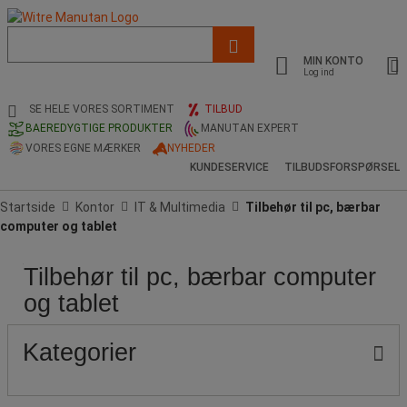
Liste
med
MIN KONTO
foreslået
Log ind
webside
og
SE HELE VORES SORTIMENT
TILBUD
søgehistorik
BAEREDYGTIGE PRODUKTER
MANUTAN EXPERT
VORES EGNE MÆRKER
NYHEDER
KUNDESERVICE
TILBUDSFORSPØRSEL
Startside
Kontor
IT & Multimedia
Tilbehør til pc, bærbar
computer og tablet
Tilbehør til pc, bærbar computer
Pris
Produktets
Populære
oprindelse
mærker
og tablet
Kategorier