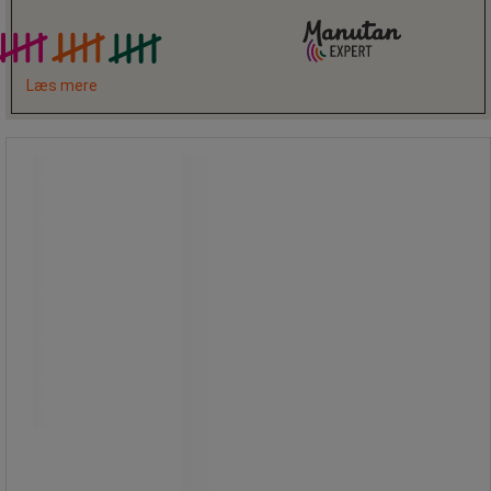
Læs mere
NanoSaver kombinationslås til
bærbare computere - Kensington
NanoSaver kombinationslås til
bærbare computere - Kensington
Kensington Slim NanoSaver®
kombinationslås giver sikker
fastgørelse til ultratynde laptops
med Nano-låseslot.
Den slanke profil gør, at enheden kan
ligge fladt og stabilt, selv når låsen er
monteret.
Det robuste låsehoved og den
slidstærke kabel giver pålidelig