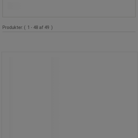
Populære mærker
Produktliste
Produkter:
( 1 - 48 af 49 )
Håndledsstøtte i gelmateriale -
Manutan Expert
Håndledsstøtte i gelmateriale -
Manutan Expert
Håndledsstøtte i blødt gelmateriale,
der giver aflastning og ekstra
komfort ved computerarbejde.