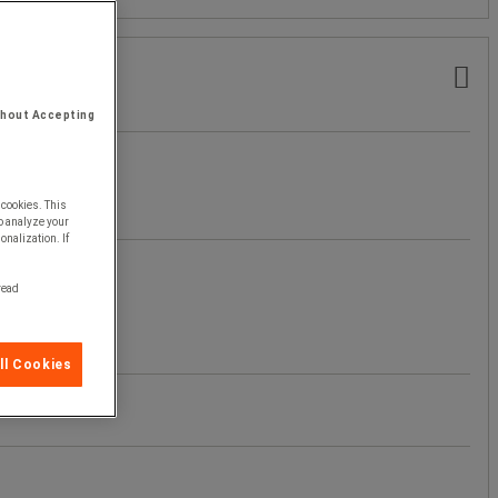
thout Accepting
 cookies. This
o analyze your
onalization. If
 read
ll Cookies