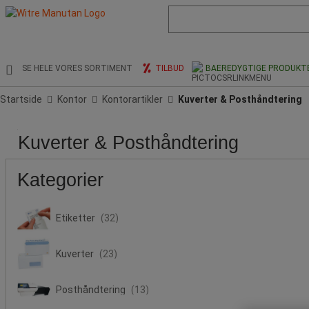
Liste
med
foreslået
webside
og
SE HELE VORES SORTIMENT
TILBUD
BAEREDYGTIGE PRODUKT
søgehistorik
Startside
Kontor
Kontorartikler
Kuverter & Posthåndtering
Pris
Populære
Med
Vægt
Antal
Farve
Tilbud
Produktets
Antal
Kuverter & Posthåndtering
mærker
vindue
(g/m²)
etiketter
oprindelse
etiketter/ark
Kategorier
Etiketter
(32)
Kuverter
(23)
Posthåndtering
(13)