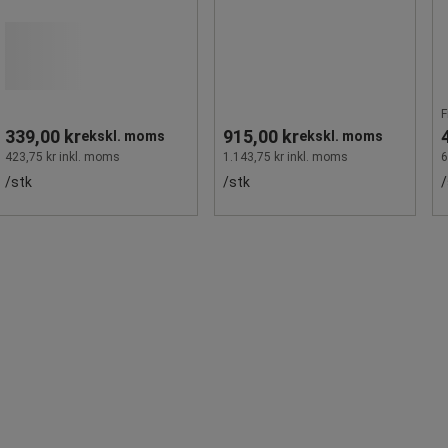
F
339,00 kr
915,00 kr
ekskl. moms
ekskl. moms
423,75 kr inkl. moms
1.143,75 kr inkl. moms
6
/stk
/stk
/