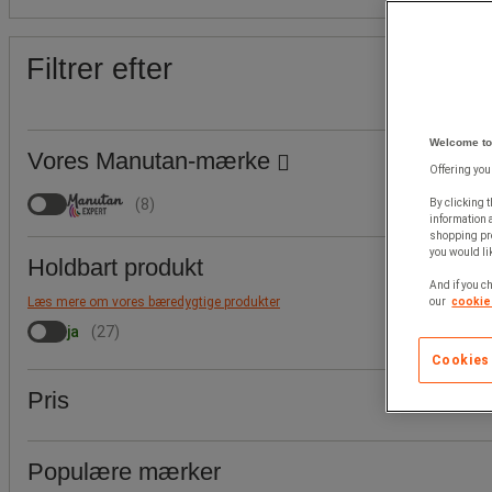
Filtrer efter
Welcome to
Vores Manutan-mærke
Offering you
(
8
)
By clicking t
information 
shopping pre
you would lik
Holdbart produkt
And if you ch
Læs mere om vores bæredygtige produkter
our
cookie 
ja
(
27
)
Cookies
Pris
Populære mærker