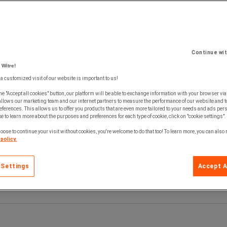
Continue wi
 Witre!
 a customized visit of our website is important to us!
he "Accept all cookies" button, our platform will be able to exchange information with your browser via
allows our marketing team and our internet partners to measure the performance of our website and t
ferences. This allows us to offer you products that are even more tailored to your needs and ads pers
e to learn more about the purposes and preferences for each type of cookie, click on "cookie settings".
oose to continue your visit without cookies, you're welcome to do that too! To learn more, you can also
policy.
 Settings
Accept A