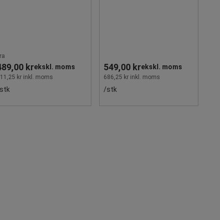
ra
489,00 kr
549,00 kr
ekskl. moms
ekskl. moms
11,25 kr inkl. moms
686,25 kr inkl. moms
stk
/stk