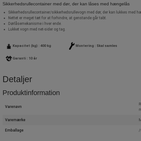
Sikkerhedsrullecontainer med dør, der kan låses med hængelås
Sikkerhedsrullecontainer/sikkerhedsrullevogn med dør, der kan lukkes med h
Nettet er meget tæt for at forhindre, at genstande går tabt.
Dørlåsemekanisme i hver ende.
Lukket vogn med net-sider og tag.
Kapacitet (kg) : 400 kg
Montering : Skal samles
Garanti : 10 år
Detaljer
Produktinformation
R
Varenavn
m
Varemærke
M
Emballage
/