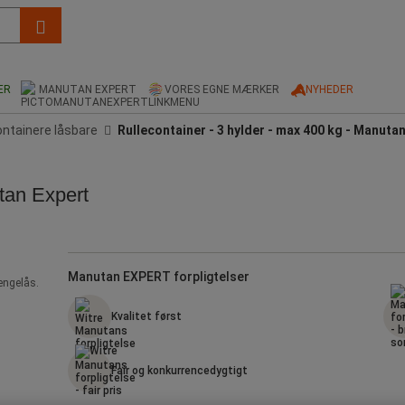
ER
MANUTAN EXPERT
VORES EGNE MÆRKER
NYHEDER
ontainere låsbare
Rullecontainer - 3 hylder - max 400 kg - Manuta
utan Expert
Manutan EXPERT forpligtelser
ængelås.
Kvalitet først
Fair og konkurrencedygtigt