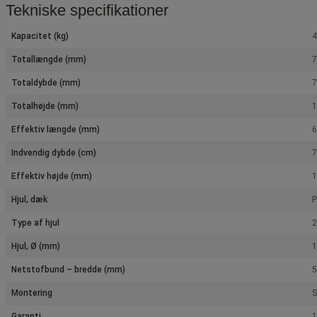
Tekniske specifikationer
Kapacitet (kg)
4
Totallængde (mm)
Totaldybde (mm)
Totalhøjde (mm)
Effektiv længde (mm)
Indvendig dybde (cm)
7
Effektiv højde (mm)
Hjul, dæk
P
Type af hjul
2
Hjul, Ø (mm)
Netstofbund – bredde (mm)
Montering
S
Garanti
1