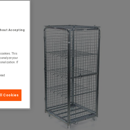
thout Accepting
 cookies. This
o analyze your
onalization. If
 read
ll Cookies