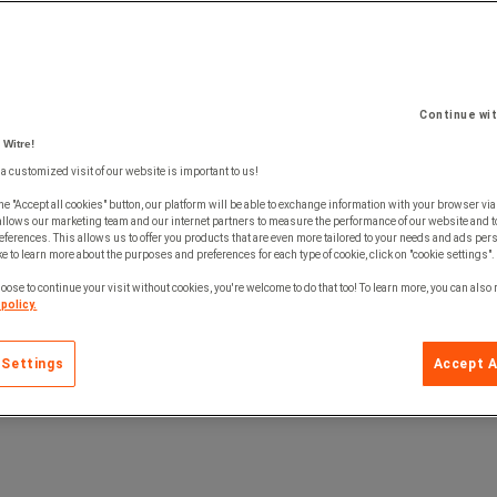
Continue wi
 Witre!
 a customized visit of our website is important to us!
he "Accept all cookies" button, our platform will be able to exchange information with your browser via
allows our marketing team and our internet partners to measure the performance of our website and t
ferences. This allows us to offer you products that are even more tailored to your needs and ads pers
e to learn more about the purposes and preferences for each type of cookie, click on "cookie settings".
oose to continue your visit without cookies, you're welcome to do that too! To learn more, you can also
policy.
 Settings
Accept A