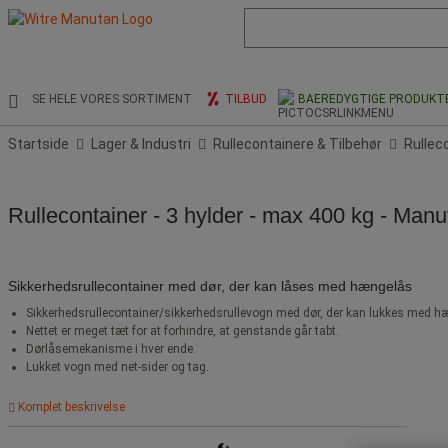
Liste
med
foreslået
webside
og
SE HELE VORES SORTIMENT
TILBUD
BAEREDYGTIGE PRODUKT
søgehistorik
Startside
Lager & Industri
Rullecontainere & Tilbehør
Rullec
Rullecontainer - 3 hylder - max 400 kg - Man
Sikkerhedsrullecontainer med dør, der kan låses med hængelås
Sikkerhedsrullecontainer/sikkerhedsrullevogn med dør, der kan lukkes med h
Nettet er meget tæt for at forhindre, at genstande går tabt.
Dørlåsemekanisme i hver ende.
Lukket vogn med net-sider og tag.
Komplet beskrivelse