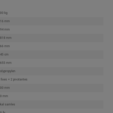
00 kg
716 mm
794 mm
1818 mm
666 mm
45 cm
1655 mm
olypropylen
 fixes + 2 pivotantes
100 mm
50 mm
kal samles
0 år