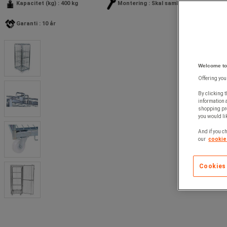
Kapacitet (kg) : 400 kg
Montering : Skal samles
Garanti : 10 år
Welcome to
Offering you
By clicking t
information 
shopping pre
you would lik
And if you ch
our
cookie 
Cookies