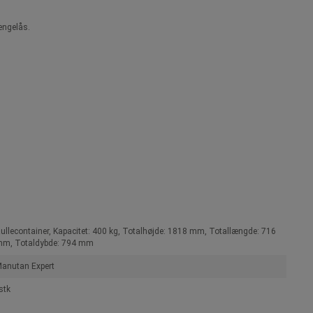
ængelås.
ullecontainer, Kapacitet: 400 kg, Totalhøjde: 1818 mm, Totallængde: 716
m, Totaldybde: 794 mm
anutan Expert
stk