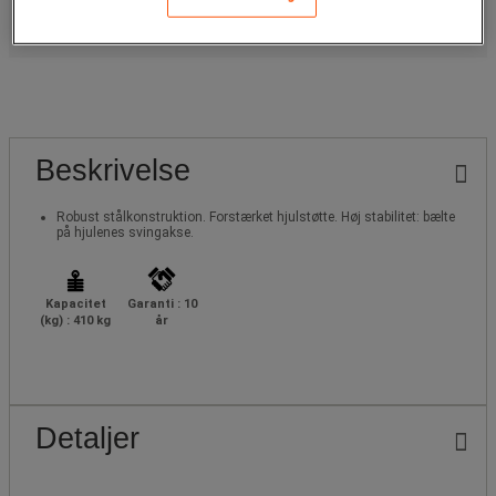
Større projekter? Bed om et tilbud.
Beskrivelse
Robust stålkonstruktion. Forstærket hjulstøtte. Høj stabilitet: bælte
på hjulenes svingakse.
Kapacitet
Garanti : 10
(kg) : 410 kg
år
Detaljer