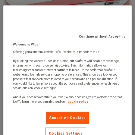
Continue without Accepting
Welcome to Witre!
Offering you a customized visit of our website is important to us!
By clicking the "Accept all cookies" button, our platform will be able to exchange
information with your browser via cookies. This information allows our
marketing team and our internet partners to measure the performance of our
website and to analyze your shopping preferences. This allows us to offer you
products that are even more tailored to your needs and ads personalization. If
you would like to learn more about the purposes and preferences for each type of
615,00 kr
cookie, click on "cookie settings".
u. moms
768,75 kr
inkl. moms
And if you choose to continue your visit without cookies, you're welcome to do that
too! To learn more, you can also read our
cookie policy.
/stk
Artikelnr:
79698
Accept All Cookies
Køb nu
-
+
Cookies Settings