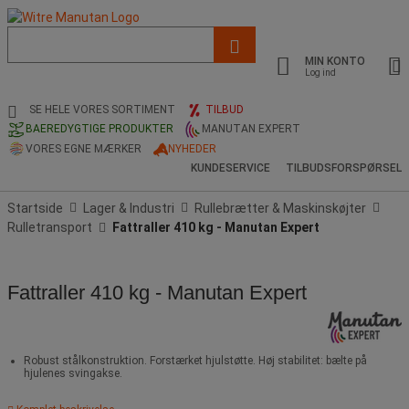
Liste
med
MIN KONTO
foreslået
Log ind
webside
og
SE HELE VORES SORTIMENT
TILBUD
søgehistorik
BAEREDYGTIGE PRODUKTER
MANUTAN EXPERT
VORES EGNE MÆRKER
NYHEDER
KUNDESERVICE
TILBUDSFORSPØRSEL
Startside
Lager & Industri
Rullebrætter & Maskinskøjter
Rulletransport
Fattraller 410 kg - Manutan Expert
Fattraller 410 kg - Manutan Expert
Robust stålkonstruktion. Forstærket hjulstøtte. Høj stabilitet: bælte på
hjulenes svingakse.