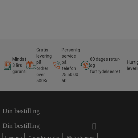
Gratis
Personlig
levering
service
Mindst
60 dages retur-
på
på
Hurti
3 års
og
ordrer
telefon
lever
garanti
fortrydelsesret
over
75 50 00
500Kr
50
Din bestilling
Din bestilling
Levering
Garanti og retur
Alle kategorier