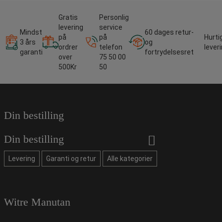
Gratis
Personlig
levering
service
Mindst
60 dages retur-
på
på
Hurti
3 års
og
ordrer
telefon
lever
garanti
fortrydelsesret
over
75 50 00
500Kr
50
Din bestilling
Din bestilling
Levering
Garanti og retur
Alle kategorier
Witre Manutan