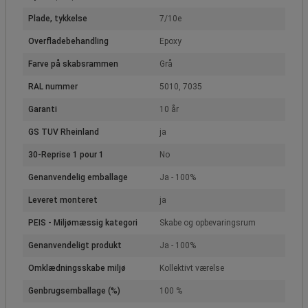
Plade, tykkelse
7/10e
Overfladebehandling
Epoxy
Farve på skabsrammen
Grå
RAL nummer
5010, 7035
Garanti
10 år
GS TUV Rheinland
ja
30-Reprise 1 pour 1
No
Genanvendelig emballage
Ja - 100%
Leveret monteret
ja
PEIS - Miljømæssig kategori
Skabe og opbevaringsrum
Genanvendeligt produkt
Ja - 100%
Omklædningsskabe miljø
Kollektivt værelse
Genbrugsemballage (%)
100 %