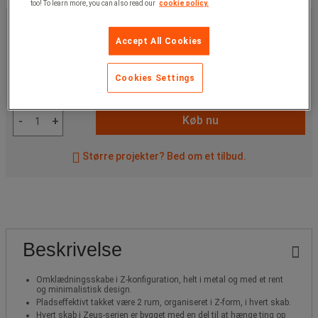
too! To learn more, you can also read our
cookie policy.
Fra
2.370,00 kr
u. moms
Accept All Cookies
2.962,50 kr
inkl. moms
/stk
Cookies Settings
Artikelnr: :
Vælg variant
Køb nu
-
+
Større projekter? Bed om et tilbud.
Beskrivelse
Omklædningsskabe i Z-konfiguration, helt i metal og med et rent
og minimalistisk design.
Pladseffektivt takket være 2 rum, organiseret i Z-form, i hvert skab.
Hvert skab i Zeus-serien er bygget med en del til at hænge ting op