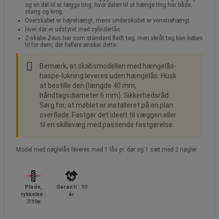
og en del til at lægge ting, hvor delen til at hænge ting har både
stang og krog.
Overskabet er højrehængt, mens underskabet er venstrehængt.
Hver dør er udstyret med cylinderlås.
Z-skabe Zeus har som standard fladt tag, men skråt tag kan købes
til for dem, der hellere ønsker dette.
Bemærk, at skabsmodellen med hængelås-
haspe-lukning leveres uden hængelås. Husk
at bestille den (længde 40 mm,
håndtagsdiameter 6 mm). Sikkerhedsråd:
Sørg for, at møblet er installeret på en plan
overflade. Fastgør det ideelt til væggen eller
til en skillevæg med passende fastgørelse.
Model med nøglelås leveres med 1 lås pr. dør og 1 sæt med 2 nøgler.
Plade,
Garanti : 10
tykkelse :
år
7/10e