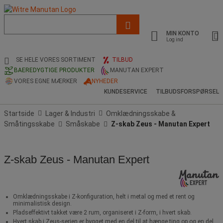
Liste
med
MIN KONTO
foreslået
Log ind
webside
og
SE HELE VORES SORTIMENT
TILBUD
søgehistorik
BAEREDYGTIGE PRODUKTER
MANUTAN EXPERT
VORES EGNE MÆRKER
NYHEDER
KUNDESERVICE
TILBUDSFORSPØRSEL
Startside
Lager & Industri
Omklædningsskabe &
Småtingsskabe
Småskabe
Z-skab Zeus - Manutan Expert
Z-skab Zeus - Manutan Expert
Omklædningsskabe i Z-konfiguration, helt i metal og med et rent og
minimalistisk design.
Pladseffektivt takket være 2 rum, organiseret i Z-form, i hvert skab.
Hvert skab i Zeus-serien er bygget med en del til at hænge ting op og en del