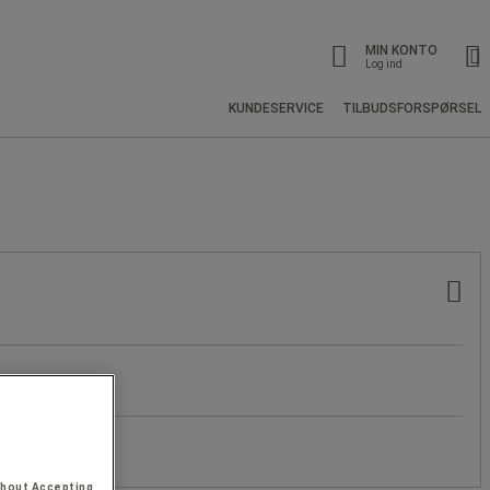
MIN KONTO
Log ind
KUNDESERVICE
TILBUDSFORSPØRSEL
thout Accepting