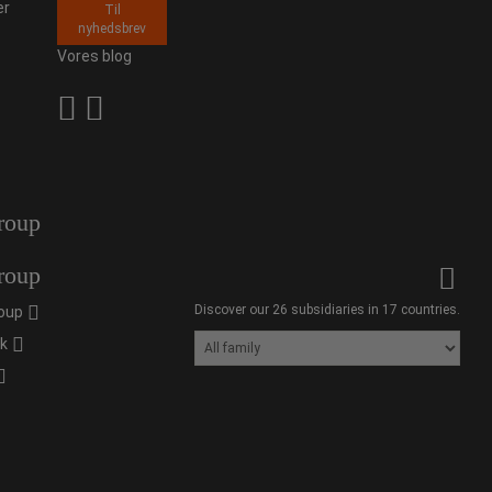
er
Til
nyhedsbrev
Vores blog
roup
roup
Discover our 26 subsidiaries in 17 countries.
oup
ik