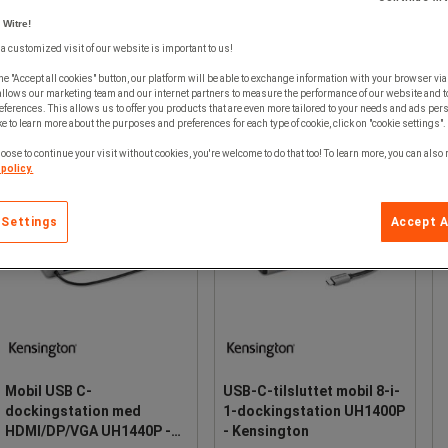
 Witre!
 a customized visit of our website is important to us!
he "Accept all cookies" button, our platform will be able to exchange information with your browser via
allows our marketing team and our internet partners to measure the performance of our website and t
ferences. This allows us to offer you products that are even more tailored to your needs and ads pers
e to learn more about the purposes and preferences for each type of cookie, click on "cookie settings".
oose to continue your visit without cookies, you're welcome to do that too! To learn more, you can also
policy.
 Settings
Accept A
Mobil USB C-
USB-C-tilsluttet mobil 8-i-
dockingstation med
1-dockingstation UH1400P
HDMI/DP/VGA UH1440P -
- Kensington