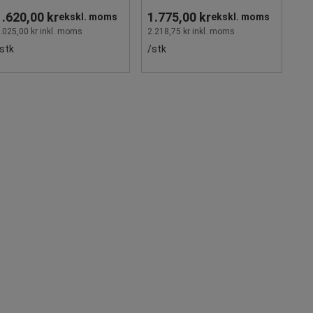
1.620,00 kr
1.775,00 kr
ekskl. moms
ekskl. moms
.025,00 kr inkl. moms
2.218,75 kr inkl. moms
stk
/stk