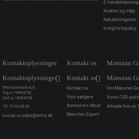
E-handelsløsning
Kvalitet og miljø
Købsbetingelser
Integritetspolicy
Kontaktoplysninger
Kontakt os
Manutan G
Kontaktoplysninger
Kontakt os
Manutan G
Witre Danmark A/S
Kontakt os
Om Manutan Gr
Org.nr 18994798
Vore sælgere
Vores CSR-polit
VAT.nr 18994798
Anmod om tilbud
Arbejde hos os
Tlf:
75 50 00 50
Manutan-Expert
sales@witre.dk
Kontakt os