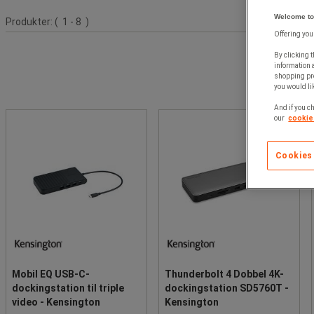
Produktliste
Welcome to
Produkter:
( 1 - 8 )
Offering you
By clicking t
information 
shopping pre
you would lik
And if you ch
our
cookie 
Cookies
Mobil EQ USB‑C-
Thunderbolt 4 Dobbel 4K-
dockingstation til triple
dockingstation SD5760T -
video - Kensington
Kensington