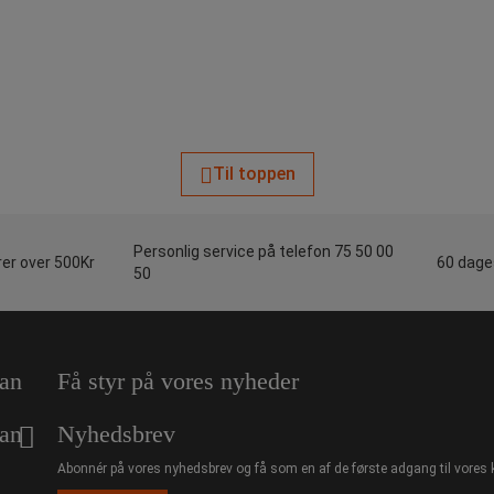
Til toppen
Personlig service på telefon 75 50 00
rer over 500Kr
60 dages
50
an
Få styr på vores nyheder
an
Nyhedsbrev
Abonnér på vores nyhedsbrev og få som en af de første adgang til vores 