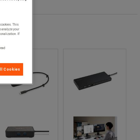
 cookies. This
o analyze your
onalization. If
 read
ll Cookies