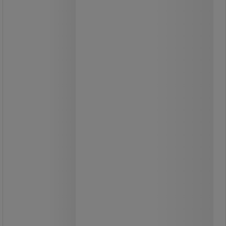
Meget robust værkstedsskab.
Skabet kan leveres i tre
farvekombinationer.
Færdige indretningskombinationer.
Indretningen leveres monteret i
skabet.
Indretning: 3 stk. skuffer højde 125
mm med fuldt udtræk (100%) 75 kg
kapacitet.
3 stk. fast hylde med 100 kg
kapacitet.
Værktøjspanel i døre