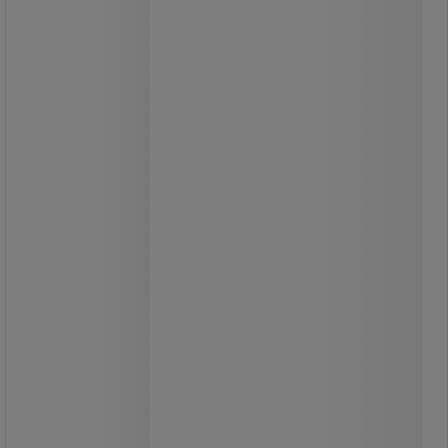
uden indretning
Meget robust værkstedsskab med
mange muligheder.
Skabet kan leveres i tre
farvekombinationer.
Leveres uden indretning.
Blandt tilbehøret findes blandt andet:
Mulighed for værktøjs- eller bagpanel
på bagvæggen.
Bordplade, som kan klare en
belastning på 75 kg.
Kugleleje skuffer med fuldt udtræk
(100%) 75 kg kapacitet.
Kraftige, flytbare hylder med 100 kg
kapacitet.