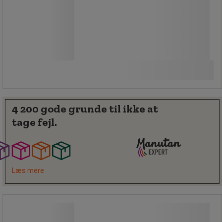
17.690,00 kr
ekskl. moms
22.112,50 kr inkl. moms
/stk
Sammenlign
Se 3 muligheder
4 200 gode grunde til ikke at
tage fejl.
Læs mere
Værkstedsskab Bott Cubio 2