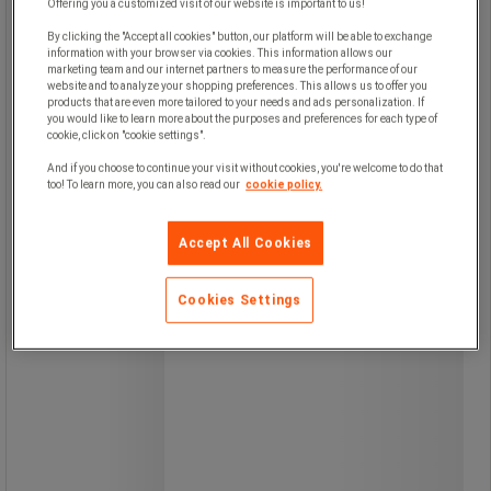
Offering you a customized visit of our website is important to us!
Værktøjsskab - Manutan Expert
By clicking the "Accept all cookies" button, our platform will be able to exchange
information with your browser via cookies. This information allows our
marketing team and our internet partners to measure the performance of our
website and to analyze your shopping preferences. This allows us to offer you
products that are even more tailored to your needs and ads personalization. If
Værktøjsskab af stålplade, ideelt til
you would like to learn more about the purposes and preferences for each type of
opbevaring af dine værktøjer på en
cookie, click on "cookie settings".
organiseret måde.
Perforeret bagside og paneldøre med
And if you choose to continue your visit without cookies, you're welcome to do that
opbevaringsrum.
too! To learn more, you can also read our
cookie policy.
Højden på hylderne kan justeres i trin
på 3,6 cm.
Dørene kan åbnes 180° for nem
Accept All Cookies
adgang og opbevaring.
Topunkts låsesystem og cylinderlås.
Cookies Settings
Leveres med 2 justerbare hylder, 1
sæt plastbakker og nr.
2 kroge.
Værktøjspanel med firkantede huller
(mål: 10 x 10 mm, afstand mellem
hullerne: 38 mm).
Sikker advarsel: Monter enheden på
en plan overflade Brug passende
fastgørelsesmidler til at fastgøre
den til en væg eller skillevæg Sørg for