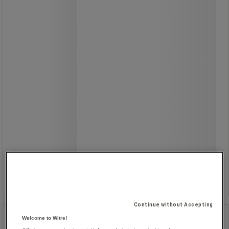
5.340,00 kr
ekskl. moms
6.675,00 kr inkl. moms
/stk
Sammenlign
Se 3 muligheder
Continue without Accepting
Værktøjsskab - Manutan Expert
Welcome to Witre!
Kampagne