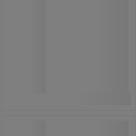
29.780,00 kr
ekskl. moms
37.225,00 kr inkl. moms
/stk
Sammenlign
Køb nu
-
+
Værkstedsskab Bott SMF 4-skuff