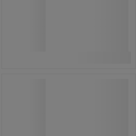
15.680,00 kr
ekskl. moms
19.600,00 kr inkl. moms
/stk
Sammenlign
Se 3 muligheder
Værkstedsskab Bott Cubio 3
Værkstedsskab Bott Cubio 3
Meget robust værkstedsskab.
Skabet kan leveres i tre