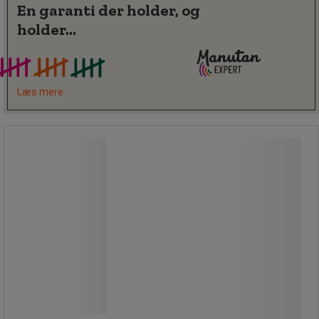
En garanti der holder, og
holder...
Læs mere
Perforeret værktøjsskab Workshop -
WFI
Perforeret værktøjsskab Workshop -
WFI
Låsbart skab som hjælper dig med at
holde orden på alle småsager og
værktøj.
Skabet er fremstillet i kraftige
stålplader.
Med 9 mm firkanthul med en