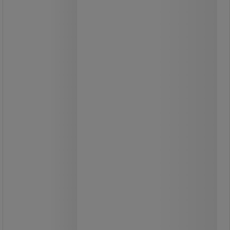
farvekombinationer.
Færdige indretningskombinationer.
Indretningen leveres monteret i
skabet.
Indretning: 4 stk. skuffer højde 125
mm med fuldt udtræk (100%) 75 kg
kapacitet.
1 stk. fast hylde med 100 kg
kapacitet.
1 stk. fast bordplade med 75 kg
kapacitet.
1 stk. bagpanel til kroge.
1 stk. bagpanel til kasser.
Værktøjspanel i døre