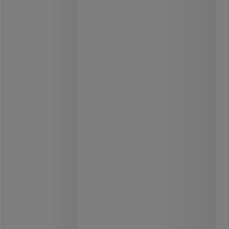
Værktøjsskab Bott Perfo med
udtrækspaneler_Bott
Hæng dit værktøj pænt op i et
værktøjsskab.
Med fuldt aftagelige perforerede
værktøjspaneler.
Sikr dørene med trepunktslåse og
cylinderlåse.
Sikkerhedsråd: - installer møblet på
en plan overflade - fastgør det til en
væg eller skillevæg med egnede
beslag - sørg for ikke at overskride
den maksimalt anbefalede
belastning, og sørg for, at den er godt
fordelt.