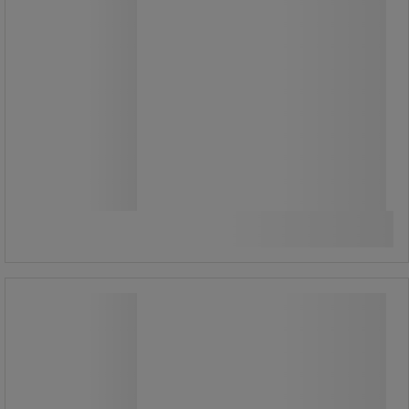
Fra
3.255,00 kr
ekskl. moms
4.068,75 kr inkl. moms
/stk
Sammenlign
Se 2 muligheder
Skab hængslet lavt Montera -
Manutan Expert
Skab hængslet lavt Montera -
Manutan Expert