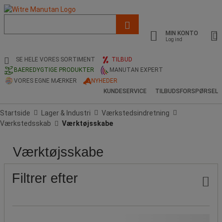
Liste
med
MIN KONTO
foreslået
Log ind
webside
og
SE HELE VORES SORTIMENT
TILBUD
søgehistorik
BAEREDYGTIGE PRODUKTER
MANUTAN EXPERT
VORES EGNE MÆRKER
NYHEDER
KUNDESERVICE
TILBUDSFORSPØRSEL
Startside
Lager & Industri
Værkstedsindretning
Værkstedsskab
Værktøjsskabe
Værktøjsskabe
Pris
Populære
Tilbud
Produktets
Maksimal
Antal
Maksimal
Totalhøjde
Totalbredde
Totaldybde
Stel,
mærker
oprindelse
last
hylder
vægt
(mm)
(mm)
(mm)
farve
(kg)
pr.
Filtrer efter
hylde
(kg)
Vores Manutan-mærke