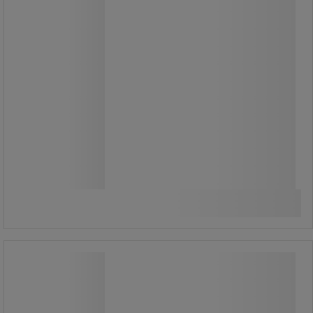
Fra
12.860,00 kr
ekskl. moms
16.075,00 kr inkl. moms
/stk
Sammenlign
Se 3 muligheder
Værkstedsskab Bott Cubio
Værkstedsskab Bott Cubio