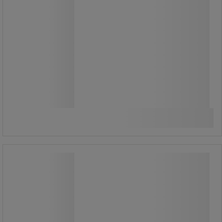
10.980,00 kr
ekskl. moms
13.725,00 kr inkl. moms
/stk
Sammenlign
Se 3 muligheder
Værkstedsskab Bott Cubio 4
Værkstedsskab Bott Cubio 4