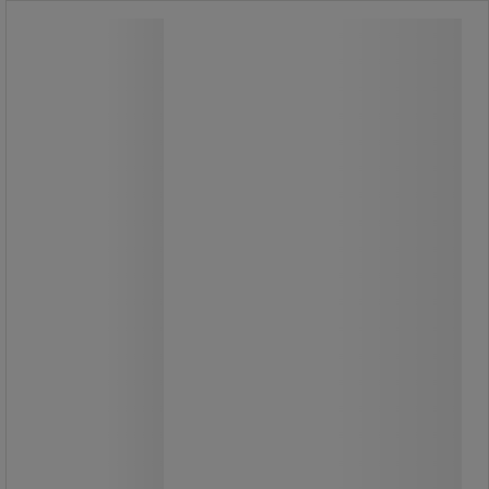
Værktøjsskab 2002P - Manutan Expert
Værktøjsskab 2002P - Manutan Expert
Bagvæg og låger er perforerede.
Hylden kan justeres i højden i trin på
3,6 cm. Aflåselige låger:
topunktslukning og cylinderlås.
Praktisk opbevaring takket være
lågerne, der kan åbnes 180°. Leveres
med 1 sæt kroge, -hylder og -
opdelere.