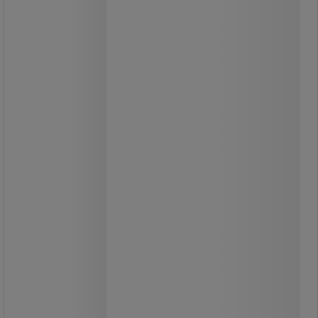
Værkstedsskab Bott SMF 4-skuff
Værkstedsskab til overskuelig
opbevaring af værktøj.
Udvid kapaciteten på de perforerede
låger med kroge.
Hyldernes højde kan nemt justeres i
trin på 25 mm.
Lågerne kan åbnes 180° og har
trepunktslås.
Stor opbevaringskapacitet.