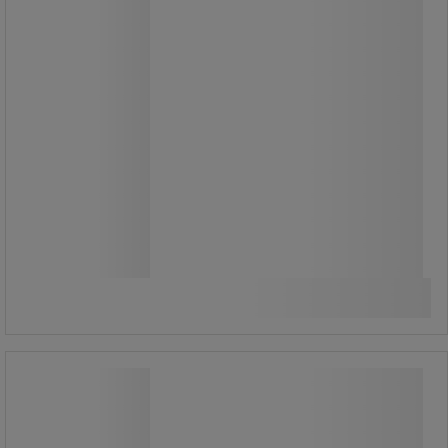
28.115,00 kr
ekskl. moms
35.143,75 kr inkl. moms
/stk
Sammenlign
Se 3 muligheder
Værkstedsskab Perfo Bott SMF –
med hylder + skuffer – Bott
Værkstedsskab Perfo Bott SMF –