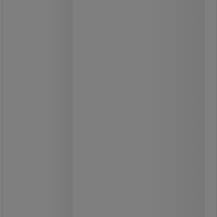
Værkstedsskab Bott Cubio 2
Meget robust værkstedsskab.
Skabet kan leveres i tre
farvekombinationer.
Færdige indretningskombinationer.
Indretningen leveres monteret i
skabet.
Indretning: 4 stk. faste hyldeplan med
100 kg kapacitet.
Værktøjspanel i døre