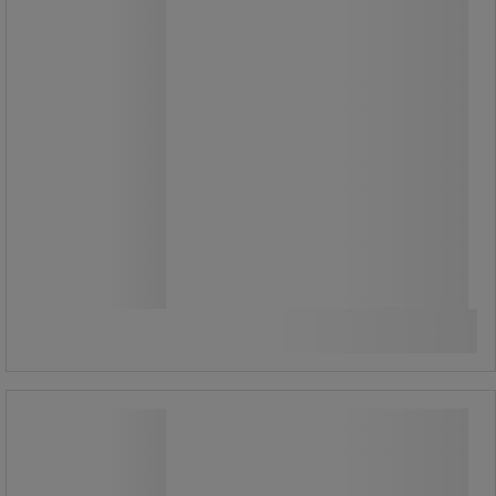
ikke at overskride den maksimalt
anbefalede lastkapacitet eller
belastningsfordeling
Fra
6.015,00 kr
-15%
5.113,00 kr
ekskl. moms
6.391,25 kr inkl. moms
Sammenlign
/stk
Se 3 muligheder
Skab hængslet højt Montera -
Manutan Expert
Skab hængslet højt Montera -