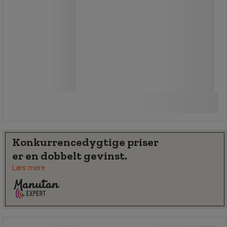
Fra
2.310,00 kr
ekskl. moms
2.887,50 kr inkl. moms
/stk
Sammenlign
Se 2 muligheder
Konkurrencedygtige priser
er en dobbelt gevinst.
Læs mere