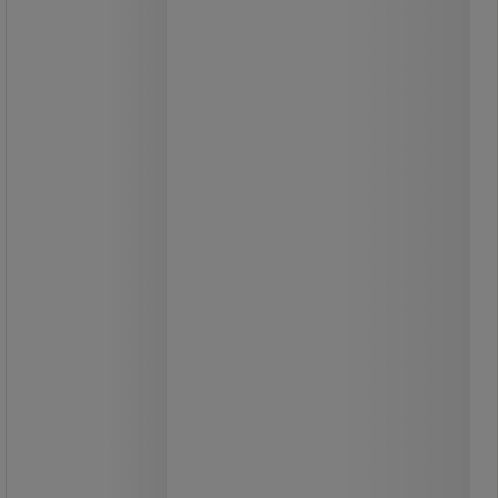
Manutan Expert
Højt skab med værktøjspaneler
foroven og to hylder.
Dobbeltlåger med paskvillås til sikker
opbevaring af dine ejendele.
Låger med støddæmpere, som sikrer
lydløs lukning.
Let at samle uden specialværktøj.
Perfekt til opbevaring af værktøj og
materialer.