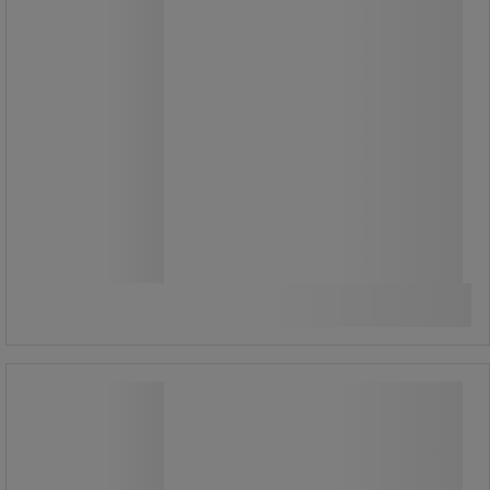
15.675,00 kr
ekskl. moms
19.593,75 kr inkl. moms
/stk
Sammenlign
Se 2 muligheder
Værkstedsskab Bott SMF
Værkstedsskab Bott SMF