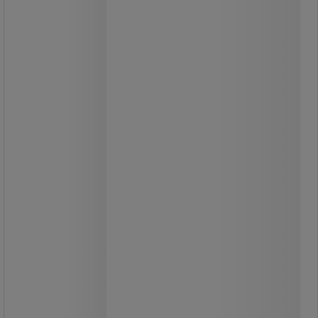
Bagside med kasser og sidepaneler
med værktøjskroge.
Dobbeltlåger med paskvillås til sikker
opbevaring af dine ejendele.
Låger med støddæmpere, som sikrer
lydløs lukning.
Let at samle uden specialværktøj.