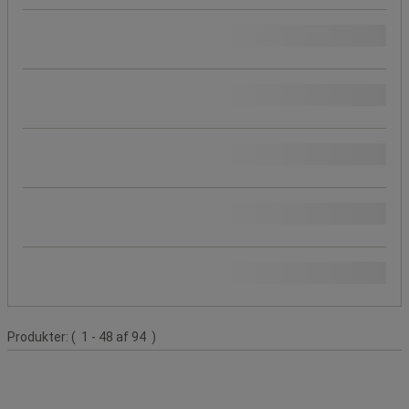
Maksimal vægt pr. hylde (kg)
Totalhøjde (mm)
Totalbredde (mm)
Totaldybde (mm)
Stel, farve
Produktliste
Produkter:
( 1 - 48 af 94 )