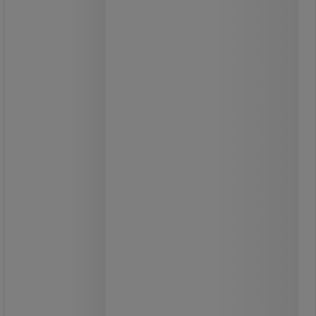
Meget robust værkstedsskab.
Skabet kan leveres i tre
farvekombinationer. Færdige
indretningskombinationer.
Indretningen leveres monteret i
skabet. Indretning: 9 stk. skuffer
højde 125 mm med fuldt udtræk
(100%) 75 kg kapacitet. 3 stk. faste
hylder med 100 kg kapacitet.
Værktøjspanel i døre