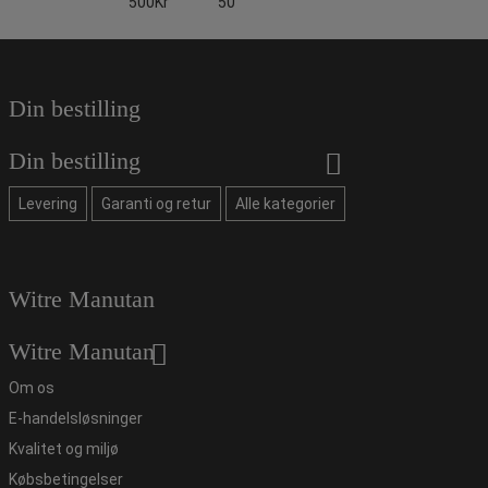
500Kr
50
Din bestilling
Din bestilling
Levering
Garanti og retur
Alle kategorier
Witre Manutan
Witre Manutan
Om os
E-handelsløsninger
Kvalitet og miljø
Købsbetingelser