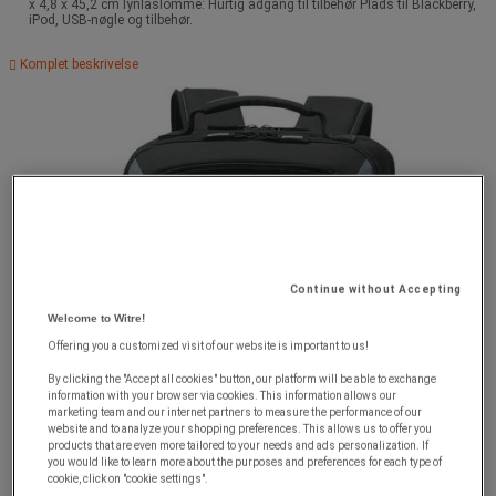
x 4,8 x 45,2 cm lynlåslomme: Hurtig adgang til tilbehør Plads til Blackberry,
iPod, USB-nøgle og tilbehør.
Komplet beskrivelse
Continue without Accepting
Welcome to Witre!
Offering you a customized visit of our website is important to us!
By clicking the "Accept all cookies" button, our platform will be able to exchange
information with your browser via cookies. This information allows our
marketing team and our internet partners to measure the performance of our
website and to analyze your shopping preferences. This allows us to offer you
products that are even more tailored to your needs and ads personalization. If
you would like to learn more about the purposes and preferences for each type of
cookie, click on "cookie settings".