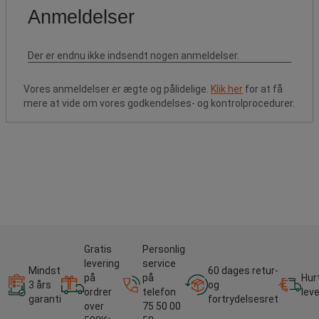
Vores anmeldelser er ægte og pålidelige.
Klik her
for at få
mere at vide om vores godkendelses- og kontrolprocedurer.
Gratis
Personlig
levering
service
Mindst
60 dages retur-
på
på
Hur
3 års
og
ordrer
telefon
lev
garanti
fortrydelsesret
over
75 50 00