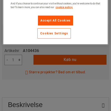
And if you choose to continue your visit without cookies, you're welcome to do that
too! To learn more, you can also read our
cookie policy.
Accept All Cookies
439,00 kr
u. moms
Cookies Settings
548,75 kr
inkl. moms
/stk
Artikelnr:
A104436
Køb nu
-
+
Større projekter? Bed om et tilbud.
Beskrivelse