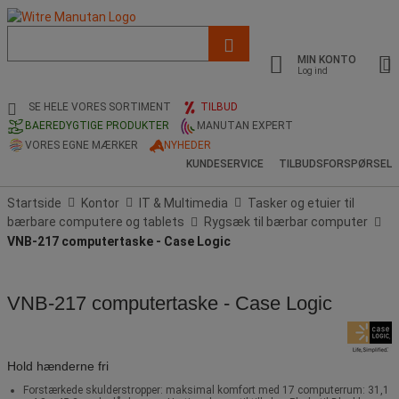
Liste
med
MIN KONTO
foreslået
Log ind
webside
og
SE HELE VORES SORTIMENT
TILBUD
søgehistorik
BAEREDYGTIGE PRODUKTER
MANUTAN EXPERT
VORES EGNE MÆRKER
NYHEDER
KUNDESERVICE
TILBUDSFORSPØRSEL
Startside
Kontor
IT & Multimedia
Tasker og etuier til
bærbare computere og tablets
Rygsæk til bærbar computer
VNB-217 computertaske - Case Logic
VNB-217 computertaske - Case Logic
Hold hænderne fri
Forstærkede skulderstropper: maksimal komfort med 17 computerrum: 31,1