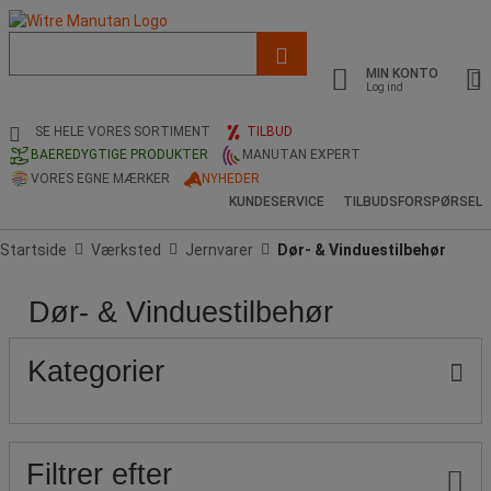
Liste
med
MIN KONTO
foreslået
Log ind
webside
og
SE HELE VORES SORTIMENT
TILBUD
søgehistorik
BAEREDYGTIGE PRODUKTER
MANUTAN EXPERT
VORES EGNE MÆRKER
NYHEDER
KUNDESERVICE
TILBUDSFORSPØRSEL
Startside
Værksted
Jernvarer
Dør- & Vinduestilbehør
Dør- & Vinduestilbehør
Pris
Produktets
Populære
oprindelse
mærker
Kategorier
Filtrer efter