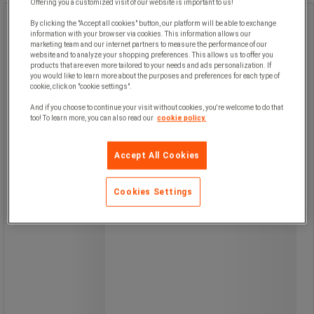
Offering you a customized visit of our website is important to us!
Vinduesholder lås PVC - Socona
By clicking the "Accept all cookies" button, our platform will be able to exchange
information with your browser via cookies. This information allows our
marketing team and our internet partners to measure the performance of our
Vinduesholder lås PVC - Socona
website and to analyze your shopping preferences. This allows us to offer you
products that are even more tailored to your needs and ads personalization. If
you would like to learn more about the purposes and preferences for each type of
cookie, click on "cookie settings".
And if you choose to continue your visit without cookies, you're welcome to do that
too! To learn more, you can also read our
cookie policy.
14 positioner på klem.
Blokerer dine vinduer på klem.
Kan fastgøres uden boring.
Accept All Cookies
Cookies Settings