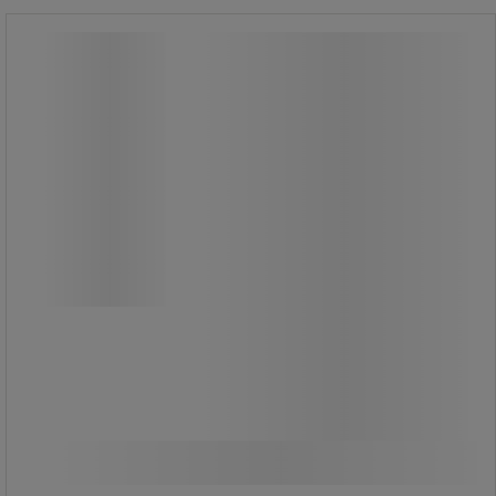
Polygrip tang Cobra TT Chrome
1000V - Knipex
Polygrip tang Cobra TT Chrome
1000V - Knipex
Avanceret, isoleret tang med flere
greb.
Med fastgørelsesløkke.
635,00 kr
ekskl. moms
Sammenlign
793,75 kr inkl. moms
Køb nu
-
+
/stk