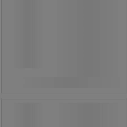
Minimal skæreindsats takket være
den store vægtstangsarm og
forskudt aksel.
Ergonomiske etuier lavet af meget
kemikaliebestandigt materiale.
Fra
539,00 kr
ekskl. moms
Sammenlign
673,75 kr inkl. moms
/stk
Se 2 muligheder
Karabinhage - 60 mm SLS rustfrit stål
- Facom
Karabinhage - 60 mm SLS rustfrit stål