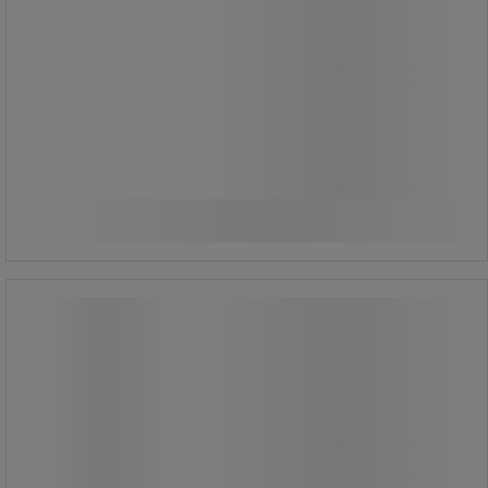
cm.
125,00 kr
ekskl. moms
Sammenlign
156,25 kr inkl. moms
Køb nu
-
+
/stk
Værktøjssikring spiral 3130, op til 2,3
kg - Ergodyne
Værktøjssikring spiral 3130, op til 2,3
kg - Ergodyne
Værktøjssikring spiral 3130 er
udstyret med en oprullet kabelline,