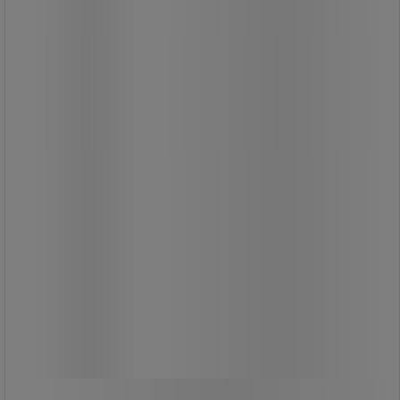
- Facom
Karabinhage rustfrit stål 316:
ekstrem modstandsdygtig over for
korrosion.
Ingen låseskrue.
Fra
69,00 kr
ekskl. moms
86,25 kr inkl. moms
Sammenlign
/stk
Se 2 muligheder