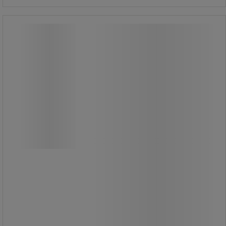
Wire Stripper TT Chrome - Isoleret
1000 V - Knipex
Wire Stripper TT Chrome - Isoleret
1000 V - Knipex
Trådstripper.
Isolerede håndtag med bi-materiale
dæksler.
VDE certificeret.
Integreret isoleret løkke til
fastgørelse af en faldsikring.