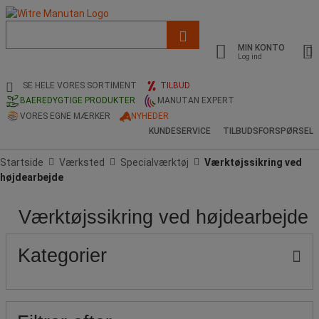
Liste
med
MIN KONTO
foreslået
Log ind
webside
og
SE HELE VORES SORTIMENT
TILBUD
søgehistorik
BAEREDYGTIGE PRODUKTER
MANUTAN EXPERT
VORES EGNE MÆRKER
NYHEDER
KUNDESERVICE
TILBUDSFORSPØRSEL
Startside
Værksted
Specialværktøj
Værktøjssikring ved
højdearbejde
Værktøjssikring ved højdearbejde
Pris
Produktets
Populære
oprindelse
mærker
Kategorier