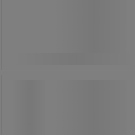
Fra
219,00 kr
ekskl. moms
273,75 kr inkl. moms
Sammenlign
pakke med 4 stk
Se 4 muligheder
54,75 kr ekskl. moms per enhed
Værktøjssikring håndled 3115, 0,9 kg
- Ergodyne
Værktøjssikring håndled 3115, 0,9 kg
- Ergodyne
Værktøjssikring med justerbar
håndledsløkke og cylinderlås til