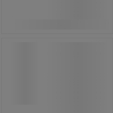
115,00 kr
ekskl. moms
Sammenlign
143,75 kr inkl. moms
Køb nu
-
+
/stk
Værktøjsholder 3703 Standard, maks.
6,8 kg - Ergodyne
Værktøjsholder 3703 Standard, maks.
6,8 kg - Ergodyne
Værktøjsholderen fungerer som et
eftermonteret fastgørelsespunkt på
værktøj, værktøjsbælter, seler eller
faste strukturer.
Den anvendes til sikring af små
håndværktøjer op til 6,8 kg og
reducerer risikoen for, at genstande
tabes.