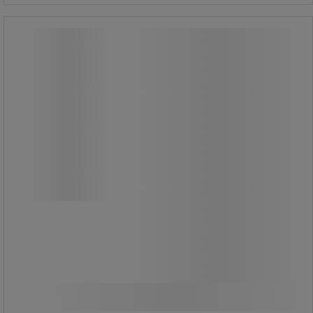
Nåletang TT Chrome 1000 V - Knipex
Nåletang TT Chrome 1000 V - Knipex
Krom klemme.
Isolerede håndtag med bi-materiale
ærmer, VDE certificeret.
Med integreret isoleret løkke til
fastgørelse af faldsikring.
479,00 kr
ekskl. moms
Sammenlign
598,75 kr inkl. moms
/stk
Køb nu
-
+