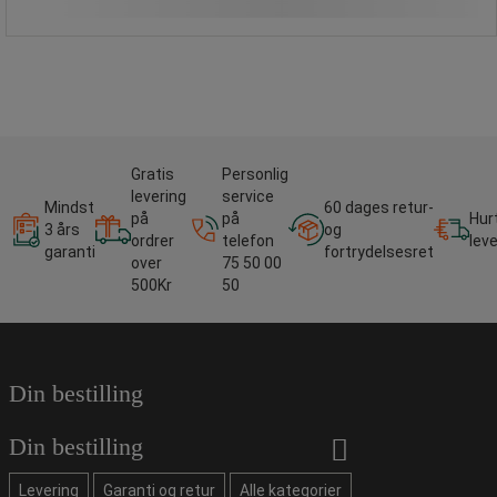
Gratis
Personlig
levering
service
Mindst
60 dages retur-
på
på
Hur
3 års
og
ordrer
telefon
lev
garanti
fortrydelsesret
over
75 50 00
500Kr
50
Din bestilling
Din bestilling
Levering
Garanti og retur
Alle kategorier