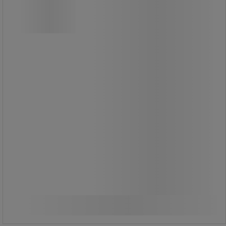
sikring af værktøj op til 0,9 kg, hvilket
reducerer risikoen for tabte eller
faldende genstande.
Håndledsremmen er fremstillet af
polyesterbånd og har en
energiabsorberende, ribbet snor
samt velcrolukning for en sikker og
behagelig pasform.
Udstyret med justerbart løkkelås og
velcrobånd, der holder remmen
sikkert på plads.
Fås i to størrelser: S/M (13–18 cm)
og L/XL (18–22 cm).
61,00 kr
ekskl. moms
Sammenlign
76,25 kr inkl. moms
Se 2 muligheder
/stk