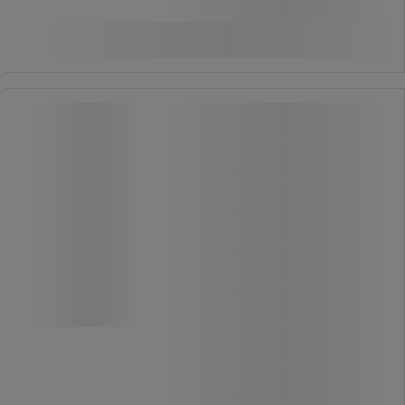
449,00 kr
ekskl. moms
Sammenlign
561,25 kr inkl. moms
Køb nu
-
+
/stk
Sæt med 2 skrue karabinhager til
faldsikring - Knipex
Sæt med 2 skrue karabinhager til
faldsikring - Knipex
Møtriklåsende karabinhager.
Stop hakket for at øge trækstyrken.
Til brug i byggeri,
bygningsvedligeholdelse, af
industrielle klatrere mv.