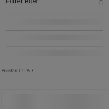
Filtrer efter
Pris
Produktets oprindelse
Populære mærker
Produktliste
Produkter:
( 1 - 16 )
Hjelmbånd 3150, maks. 0,9 kg -
Ergodyne