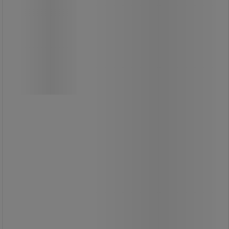
Hjelmbånd 3150, maks. 0,9 kg -
Ergodyne
Værktøjsbånd med spænde til sikker
fastgørelse af hjelme, små
håndværktøjer og målebånd ved
arbejde i højden.
Det slidstærke dobbeltlåsspænde
giver nem montering, mens den
elastiske konstruktion reducerer
belastning ved et eventuelt fald.
Sikkerhedslinen er kompatibel med
alle hjelme og kan også anvendes til
sikring af håndværktøj.
Længde: justerbar mellem 46 og 122
cm.