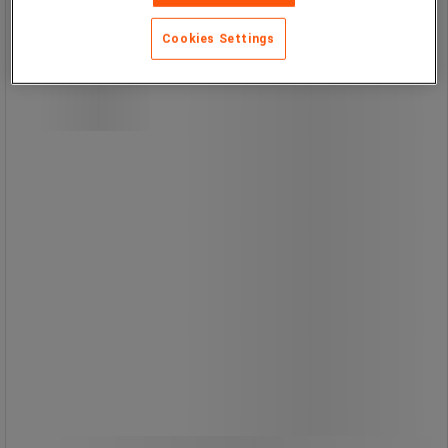
Cookies Settings
Værktøjssikring med oprullet line og
dobbelte aluminiumskarabinhager til
sikker fastgørelse af håndværktøj,
PPE og mindre udstyr ved arbejde i
højden.
De manuelt låsbare karabinhager
giver fleksibel og sikker tilkobling til
værktøj samt forankringspunkter
som bælter og D‑ringe.
Konstruktionen reducerer risikoen for
sammenfiltring og tabte genstande.
Den maksimale værktøjsvægt er 0,9
kg, og linelængden kan justeres fra 30
til 122 cm.
195,00 kr
ekskl. moms
Sammenlign
243,75 kr inkl. moms