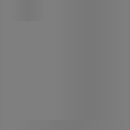
der holder længden tæt på
forankringspunktet.
Dette reducerer risikoen for, at linen
sætter sig fast, samtidig med at den
forhindrer tab af genstande.
Den drejelige konstruktion modvirker
sammenfiltring under brug.
Værktøjssikringen har karabinhager i
rustfrit stål og fås i to størrelser:
Small til værktøj op til 0,9 kg og
Medium op til 2,3 kg.
Oprullet længde er 16,5 cm, og fuldt
udstrakt længde er 123 cm.
Fra
389,00 kr
ekskl. moms
Sammenlign
486,25 kr inkl. moms
Se 2 muligheder
/stk