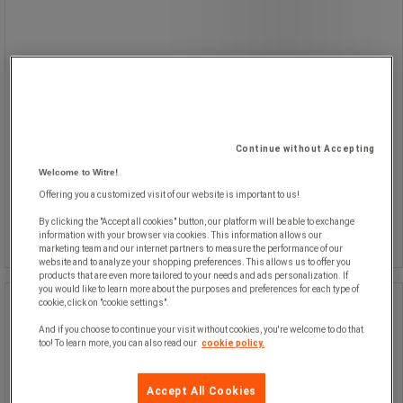
Tapen efterlader ingen klæbrige
rester og beskadiger ikke værktøjet
ved fjernelse.
Mål: 3,7 m lang og 2,5 cm bred.
Continue without Accepting
Welcome to Witre!
445,00 kr
Offering you a customized visit of our website is important to us!
ekskl. moms
Sammenlign
556,25 kr inkl. moms
By clicking the "Accept all cookies" button, our platform will be able to exchange
Køb nu
-
+
information with your browser via cookies. This information allows our
/stk
marketing team and our internet partners to measure the performance of our
website and to analyze your shopping preferences. This allows us to offer you
products that are even more tailored to your needs and ads personalization. If
you would like to learn more about the purposes and preferences for each type of
cookie, click on "cookie settings".
Værktøjssikring spiral 3166, 2 ×
karabinhage, 0,9 kg - Ergodyne
And if you choose to continue your visit without cookies, you're welcome to do that
too! To learn more, you can also read our
cookie policy.
Værktøjssikring spiral 3166, 2 ×
karabinhage, 0,9 kg - Ergodyne
Accept All Cookies