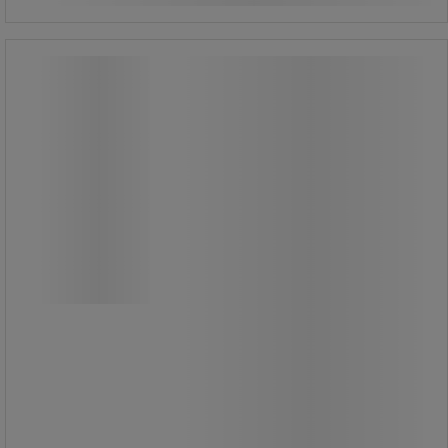
Værktøjssikring 9370 Nylon, 0,9-1,2
m, 3 kg - Cresto
Værktøjssikring 9370 Nylon, 0,9-1,2
m, 3 kg - Cresto
Værktøjssikring 9370 er en fleksibel
løsning til sikker fastgørelse af
værktøj.
Linen har en længde på 0,9–1,2 meter,
anbefalet maksimal værktøjsvægt på
3 kg og en brudstyrke på 30 kg, og er
udstyret med aluminiumskarabin.
Udførelsen i sort med grå refleks­tråd
giver øget synlighed under arbejdet.