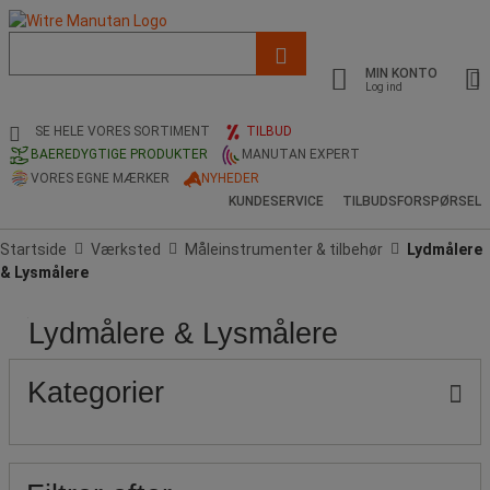
Liste
med
MIN KONTO
foreslået
Log ind
webside
og
SE HELE VORES SORTIMENT
TILBUD
søgehistorik
BAEREDYGTIGE PRODUKTER
MANUTAN EXPERT
VORES EGNE MÆRKER
NYHEDER
KUNDESERVICE
TILBUDSFORSPØRSEL
Startside
Værksted
Måleinstrumenter & tilbehør
Lydmålere
& Lysmålere
Lydmålere & Lysmålere
Pris
Populære
mærker
Kategorier