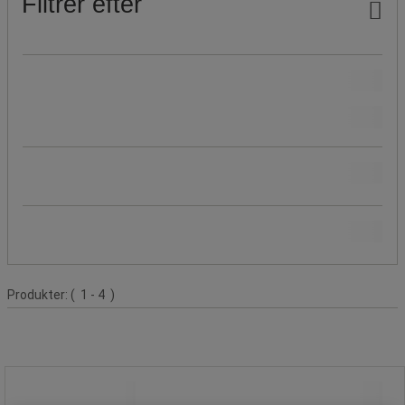
Filtrer efter
Vores Manutan-mærke
(
3
)
Pris
Populære mærker
Produktliste
Produkter:
( 1 - 4 )
Refleksbånd til Luxmeter Digital -