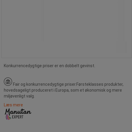
849,00 kr
ekskl. moms
1.061,25 kr inkl. moms
/stk
Sammenlign
Køb nu
-
+
Konkurrencedygtige priser er en dobbelt gevinst.
Fair og konkurrencedygtige priser.
Førsteklasses produkter,
hovedsageligt produceret i Europa, som et økonomisk og mere
miljøvenligt valg.
Læs mere