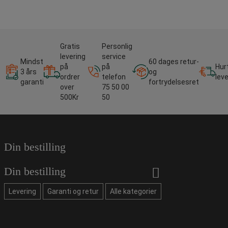
Gratis
Personlig
levering
service
Mindst
60 dages retur-
på
på
Hur
3 års
og
ordrer
telefon
lev
garanti
fortrydelsesret
over
75 50 00
500Kr
50
Din bestilling
Din bestilling
Levering
Garanti og retur
Alle kategorier