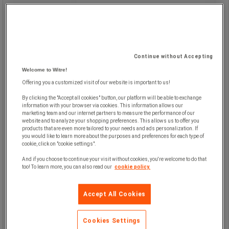
Manutan Expert
Refleksbånd til Luxmeter Digital -
Manutan Expert
Continue without Accepting
Welcome to Witre!
Offering you a customized visit of our website is important to us!
By clicking the "Accept all cookies" button, our platform will be able to exchange
information with your browser via cookies. This information allows our
Sæt med tre refleksbånd til brug
marketing team and our internet partners to measure the performance of our
sammen med digital luxmåler.
website and to analyze your shopping preferences. This allows us to offer you
products that are even more tailored to your needs and ads personalization. If
Refleksbåndene sikrer pålidelige
you would like to learn more about the purposes and preferences for each type of
lysmålinger.
cookie, click on "cookie settings".
Tilbehør til Manutan digital luxmåler.
And if you choose to continue your visit without cookies, you're welcome to do that
too! To learn more, you can also read our
cookie policy.
Accept All Cookies
Cookies Settings