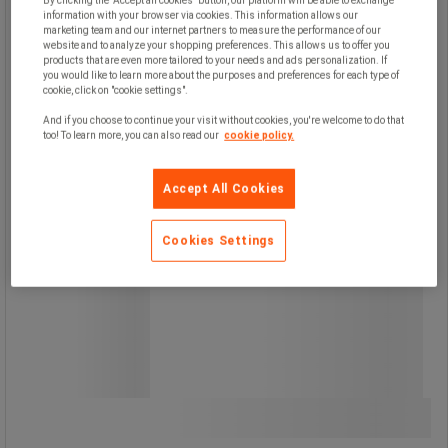
By clicking the "Accept all cookies" button, our platform will be able to exchange
information with your browser via cookies. This information allows our
marketing team and our internet partners to measure the performance of our
website and to analyze your shopping preferences. This allows us to offer you
products that are even more tailored to your needs and ads personalization. If
you would like to learn more about the purposes and preferences for each type of
cookie, click on "cookie settings".
And if you choose to continue your visit without cookies, you're welcome to do that
too! To learn more, you can also read our
cookie policy.
Accept All Cookies
Cookies Settings
685,00 kr
ekskl. moms
856,25 kr inkl. moms
/stk
Sammenlign
Køb nu
-
+