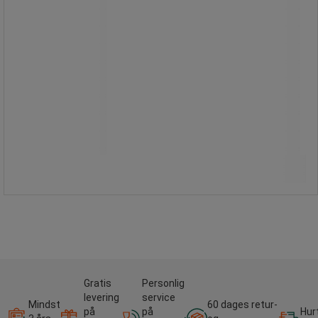
Fra
19,00 kr
ekskl. moms
23,75 kr inkl. moms
/stk
Sammenlign
Se 4 muligheder
Gratis
Personlig
levering
service
Mindst
60 dages retur-
på
på
Hur