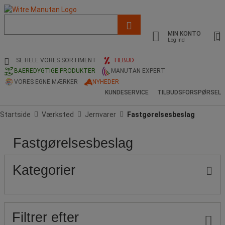
Liste
med
MIN KONTO
foreslået
Log ind
webside
og
SE HELE VORES SORTIMENT
TILBUD
søgehistorik
BAEREDYGTIGE PRODUKTER
MANUTAN EXPERT
VORES EGNE MÆRKER
NYHEDER
KUNDESERVICE
TILBUDSFORSPØRSEL
Startside
Værksted
Jernvarer
Fastgørelsesbeslag
Fastgørelsesbeslag
Pris
Populære
mærker
Kategorier
Filtrer efter