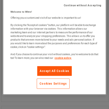
Beskyt gulvet mod ridser.
Continue without Accepting
Filt, som sættes under møbelben.
Welcome to Witre!
Offering you a customized visit of our website is important to us!
By clicking the "Accept all cookies" button, our platform will be able to exchange
information with your browser via cookies. This information allows our
marketing team and our internet partners to measure the performance of our
website and to analyze your shopping preferences. This allows us to offer you
products that are even more tailored to your needs and ads personalization. If
you would like to learn more about the purposes and preferences for each type of
cookie, click on "cookie settings".
And if you choose to continue your visit without cookies, you're welcome to do that
too! To learn more, you can also read our
cookie policy.
93,00 kr
ekskl. moms
116,25 kr inkl. moms
Accept All Cookies
pakke med 10 stk
9,30 kr ekskl. moms per enhed
Cookies Settings
Sammenlign
Køb nu
-
+