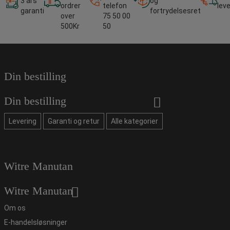
3 års
og
ordrer
telefon
lev
garanti
fortrydelsesret
over
75 50 00
500Kr
50
Din bestilling
Din bestilling
Levering
Garanti og retur
Alle kategorier
Witre Manutan
Witre Manutan
Om os
E-handelsløsninger