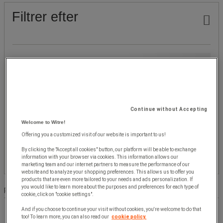
Filtrer efter
Pris
Populære mærker
Continue without Accepting
Maks. moment (N.m)
Welcome to Witre!
Offering you a customized visit of our website is important to us!
By clicking the "Accept all cookies" button, our platform will be able to exchange
Min. moment (N.m)
information with your browser via cookies. This information allows our
marketing team and our internet partners to measure the performance of our
website and to analyze your shopping preferences. This allows us to offer you
products that are even more tailored to your needs and ads personalization. If
Produktliste
you would like to learn more about the purposes and preferences for each type of
Produkter:
( 1 - 2 )
cookie, click on "cookie settings".
And if you choose to continue your visit without cookies, you're welcome to do that
too! To learn more, you can also read our
cookie policy.