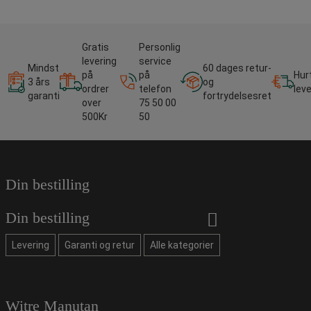
Gratis
Personlig
levering
service
Mindst
60 dages retur-
på
på
Hur
3 års
og
ordrer
telefon
lev
garanti
fortrydelsesret
over
75 50 00
500Kr
50
Din bestilling
Din bestilling
Levering
Garanti og retur
Alle kategorier
Witre Manutan