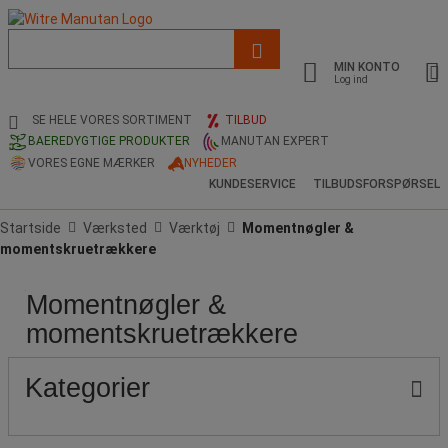
Liste
med
MIN KONTO
foreslået
Log ind
webside
og
SE HELE VORES SORTIMENT
TILBUD
søgehistorik
BAEREDYGTIGE PRODUKTER
MANUTAN EXPERT
VORES EGNE MÆRKER
NYHEDER
KUNDESERVICE
TILBUDSFORSPØRSEL
Startside
Værksted
Værktøj
Momentnøgler &
momentskruetrækkere
Momentnøgler &
Pris
Populære
Maks.
Min.
mærker
moment
moment
momentskruetrækkere
(N.m)
(N.m)
Kategorier