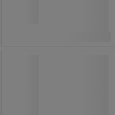
Fra
3.540,00 kr
ekskl. moms
Sammenlign
4.425,00 kr inkl. moms
Se 4 muligheder
/stk
Fusion Box sæt med 1/4
drejemoment-skruetrækker med 42
dele - Mob
Fusion Box sæt med 1/4
drejemoment-skruetrækker med 42
dele - Mob
Momentskruetrækkersæt i 42 dele.
Momentskruetrækker, klasse II, type