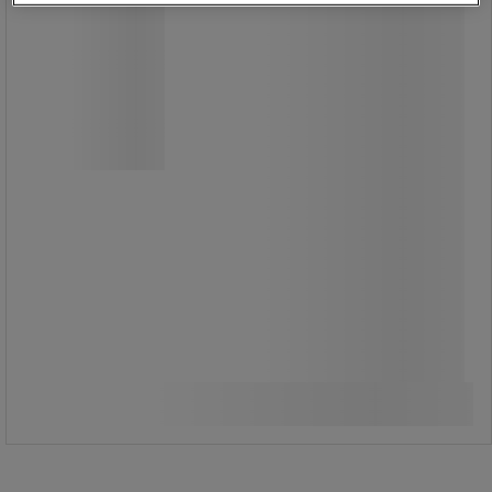
Dewalt
God synlighed af snitlinjen.
Høj skærekapacitet uanset materiale
takket være den nye motor.
Bord og bageste anslag er bearbejdet
for høj præcision.
Lås på savhovedet muliggør
klassiske snit og sikker transport.
7.750,00 kr
ekskl. moms
Sammenlign
9.687,50 kr inkl. moms
Køb nu
-
+
/stk