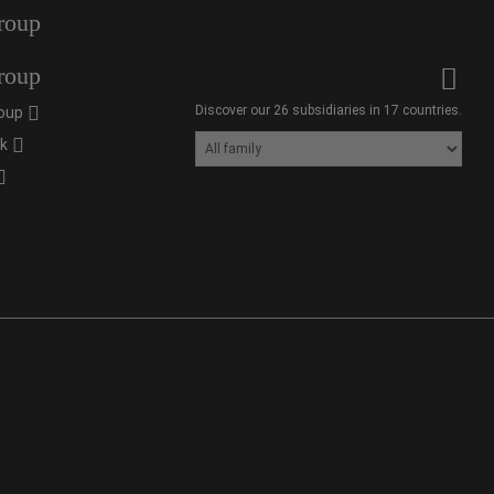
roup
roup
Discover our 26 subsidiaries in 17 countries.
oup
ik