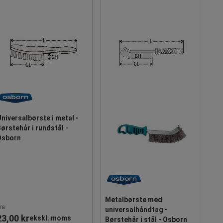
niversalbørste i metal -
ørstehår i rundstål -
Osborn
Metalbørste med
ra
universalhåndtag -
23,00 kr
ekskl. moms
Børstehår i stål - Osborn