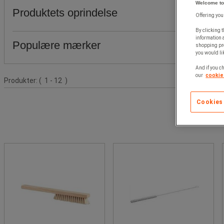
Welcome to
Produktets oprindelse
Offering you
By clicking t
information 
Populære mærker
shopping pre
you would lik
And if you ch
Produktliste
our
cookie 
Produkter:
( 1 - 12 )
Cookies