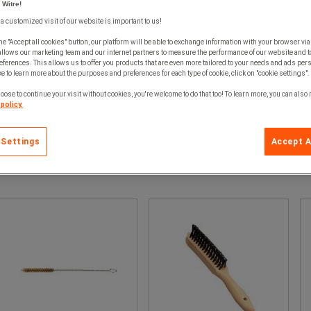
 Witre!
 a customized visit of our website is important to us!
he "Accept all cookies" button, our platform will be able to exchange information with your browser via
allows our marketing team and our internet partners to measure the performance of our website and t
ferences. This allows us to offer you products that are even more tailored to your needs and ads pers
e to learn more about the purposes and preferences for each type of cookie, click on "cookie settings".
oose to continue your visit without cookies, you're welcome to do that too! To learn more, you can also
policy.
 Settings
Accept A