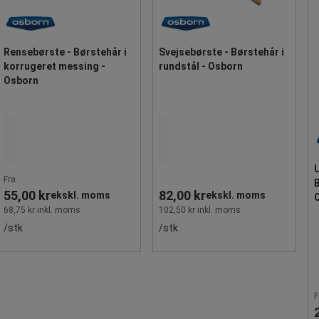
Rensebørste - Børstehår i
Svejsebørste - Børstehår i
korrugeret messing -
rundstål - Osborn
Osborn
U
Fra
B
55,00 kr
82,00 kr
ekskl. moms
ekskl. moms
68,75 kr inkl. moms
102,50 kr inkl. moms
/stk
/stk
F