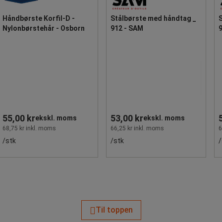
Håndbørste Korfil-D -
Stålbørste med håndtag _
Nylonbørstehår - Osborn
912 - SAM
55,00 kr
53,00 kr
ekskl. moms
ekskl. moms
68,75 kr inkl. moms
66,25 kr inkl. moms
6
/stk
/stk
/
Til toppen