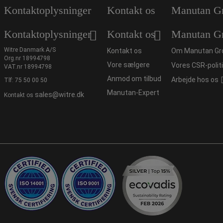
Kontaktoplysninger
Kontakt os
Manutan G
Kontaktoplysninger
Kontakt os
Manutan G
Witre Danmark A/S
Kontakt os
Om Manutan Gr
Org.nr 18994798
Vore sælgere
Vores CSR-polit
VAT.nr 18994798
Anmod om tilbud
Arbejde hos os
Tlf:
75 50 00 50
Manutan-Expert
sales@witre.dk
Kontakt os