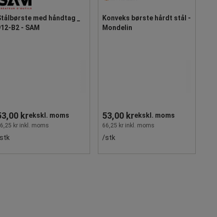
Stålbørste med håndtag _
Konveks børste hårdt stål -
912-B2 - SAM
Mondelin
53,00 kr
53,00 kr
ekskl. moms
ekskl. moms
6,25 kr inkl. moms
66,25 kr inkl. moms
stk
/stk