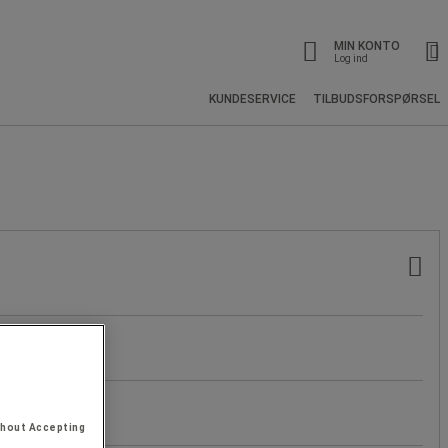
MIN KONTO
Log ind
KUNDESERVICE
TILBUDSFORSPØRSEL
thout Accepting