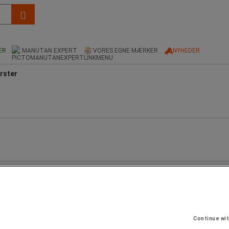
ER
MANUTAN EXPERT
VORES EGNE MÆRKER
NYHEDER
rster
Continue wi