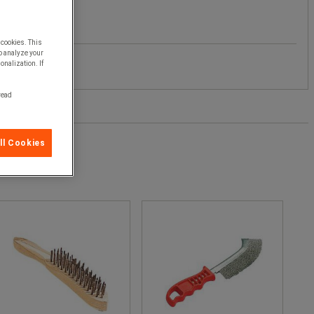
 cookies. This
o analyze your
onalization. If
 read
ll Cookies