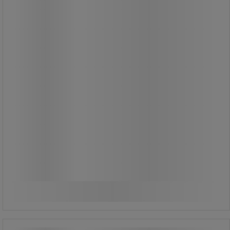
279,00 kr
ekskl. moms
348,75 kr inkl. moms
/stk
Sammenlign
Køb nu
-
+