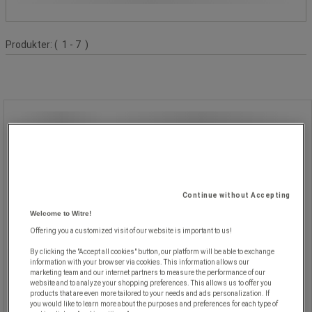
Produktliste
Produkter:
( 1 - 7 )
FIS V Zero tætningsmasse – Fischer
FIS V Zero tætningsmasse – Fischer
FIS V Zero tætningsmasse har en
Continue without Accepting
innovativ og unik formel for at sikre
maksimal sikkerhed for mennesker
Welcome to Witre!
og miljø.
Offering you a customized visit of our website is important to us!
Klassificeret som uden faresymboler
for fuldstændig brugersikkerhed.
By clicking the "Accept all cookies" button, our platform will be able to exchange
Universal tætningsmasse til revnet
information with your browser via cookies. This information allows our
og ikke-revnet beton samt reparation
marketing team and our internet partners to measure the performance of our
af murværk og armeringsjern.
website and to analyze your shopping preferences. This allows us to offer you
products that are even more tailored to your needs and ads personalization. If
Unik formel for maksimal
you would like to learn more about the purposes and preferences for each type of
brugerbeskyttelse.