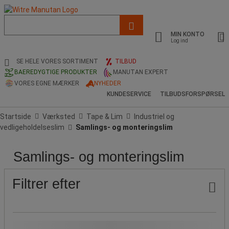
Liste
med
MIN KONTO
foreslået
Log ind
webside
og
SE HELE VORES SORTIMENT
TILBUD
søgehistorik
BAEREDYGTIGE PRODUKTER
MANUTAN EXPERT
VORES EGNE MÆRKER
NYHEDER
KUNDESERVICE
TILBUDSFORSPØRSEL
Startside
Værksted
Tape & Lim
Industriel og
vedligeholdelseslim
Samlings- og monteringslim
Samlings- og monteringslim
Produktets
Populære
Pris
Indhold
Indhold
Farve
oprindelse
mærker
(mL)
(g)
Filtrer efter
Holdbart produkt