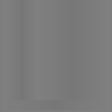
Tokomponent cyanoakrylatlim med
fremragende limegenskaber.
Hurtig afbinding og fuldstændig
polymerisering af overskydende
klæbemiddel.
Hurtig limning ved stuetemperatur og
påføring på op til 5 mm.
Gelens konsistens gør, at limen ikke
løber, heller ikke på lodrette sider.
319,00 kr
ekskl. moms
Sammenlign
398,75 kr inkl. moms
/stk
Køb nu
-
+