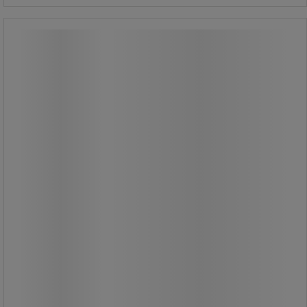
Instant-lim – Prism 406 – Loctite
Instant-lim – Prism 406 – Loctite
Speciel lim til plast og gummi.
Ekstremt hurtig limning.
Fremragende modstandsdygtighed
over for fugt.