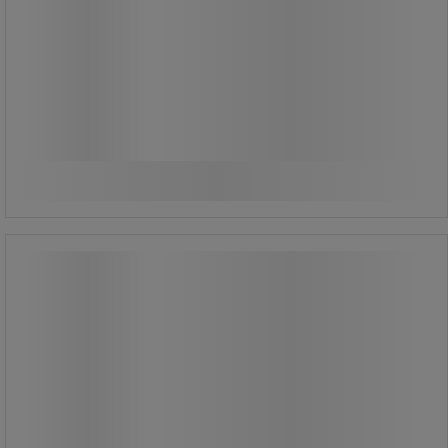
Fra
71,00 kr
ekskl. moms
88,75 kr inkl. moms
/stk
Sammenlign
Se 2 muligheder
Instant-lim 3090 Loctite – 11 g
Instant-lim 3090 Loctite – 11 g
Instant-lim til vedligeholdelse og
nødreparation.
Klæber til en lang række materialer
(metaller, plast, gummi, træ, stof ...).