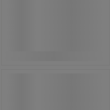
Fra
71,00 kr
ekskl. moms
88,75 kr inkl. moms
/stk
Sammenlign
Se 2 muligheder
Instant-lim – Prism 401 – Loctite
Instant-lim – Prism 401 – Loctite