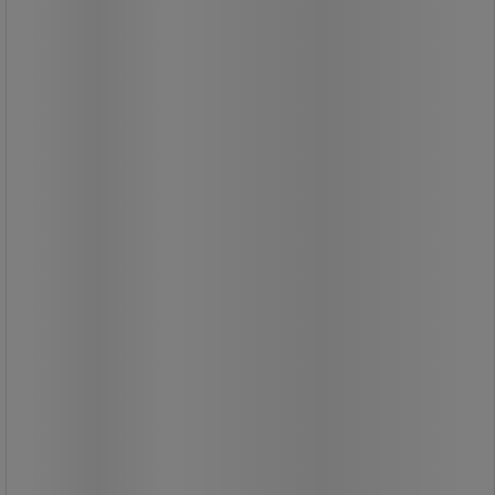
Instant-lim til alle materialer.
Limer plast på træ.
Stærk modstand.