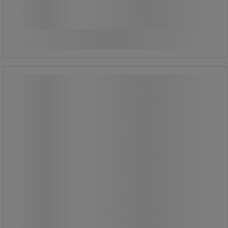
436,25 kr inkl. moms
/stk
Sammenlign
Køb nu
-
+
Prism 454
Prism 454
Effektiv på mange materialer og
endda plast.
Gelkonsistens for at undgå dryp.