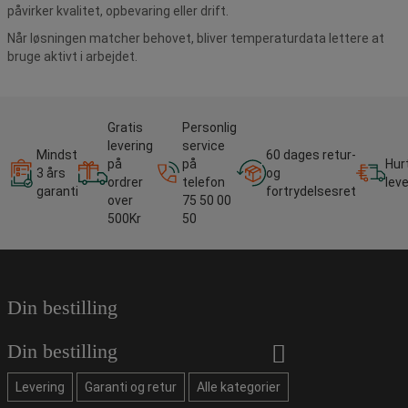
påvirker kvalitet, opbevaring eller drift.
Når løsningen matcher behovet, bliver temperaturdata lettere at
bruge aktivt i arbejdet.
Gratis
Personlig
levering
service
Mindst
60 dages retur-
på
på
Hur
3 års
og
ordrer
telefon
lev
garanti
fortrydelsesret
over
75 50 00
500Kr
50
Din bestilling
Din bestilling
Levering
Garanti og retur
Alle kategorier