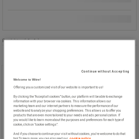
Populære mærker
Produktliste
Produkter:
( 1 - 1 )
Continue without Accepting
Fjer lilla - Jri
Welcome to Witre!
Fjer lilla - Jri
Offering you a customized visit of our website is important to us!
By clicking the "Accept all cookies" button, our platform will be able to exchange
information with your browser via cookies. This information allows our
marketing team and our internet partners to measure the performance of our
website and to analyze your shopping preferences. This allows us to offer you
products that are even more tailored to your needs and ads personalization. If
you would like to learn more about the purposes and preferences for each type of
cookie, click on "cookie settings".
And if you choose to continue your visit without cookies, you're welcome to do that
too! To learn more, you can also read our
cookie policy.