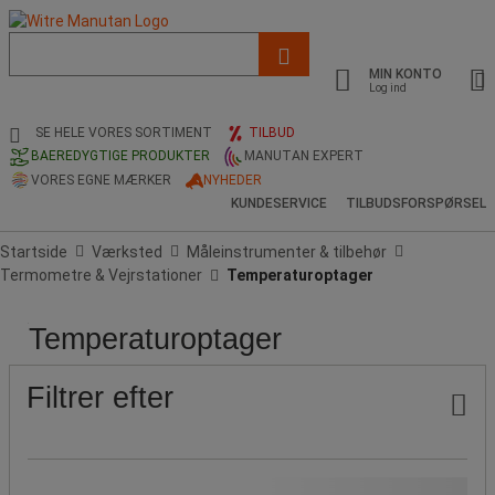
Liste
med
MIN KONTO
foreslået
Log ind
webside
og
SE HELE VORES SORTIMENT
TILBUD
søgehistorik
BAEREDYGTIGE PRODUKTER
MANUTAN EXPERT
VORES EGNE MÆRKER
NYHEDER
KUNDESERVICE
TILBUDSFORSPØRSEL
Startside
Værksted
Måleinstrumenter & tilbehør
Termometre & Vejrstationer
Temperaturoptager
Temperaturoptager
Pris
Populære
mærker
Filtrer efter
Pris