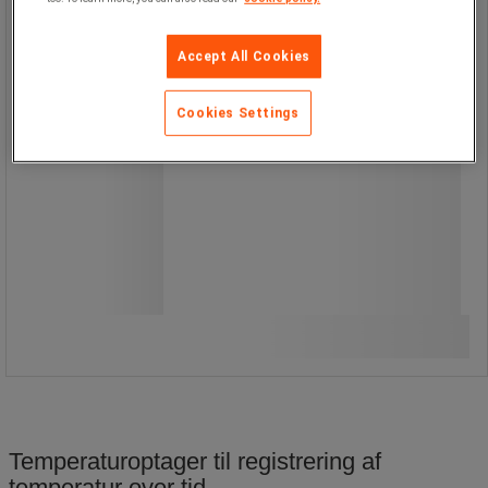
Accept All Cookies
Cookies Settings
1.185,00 kr
ekskl. moms
1.481,25 kr inkl. moms
pakke med 5 stk
237,00 kr ekskl. moms per enhed
Sammenlign
Køb nu
-
+
Temperaturoptager til registrering af
temperatur over tid