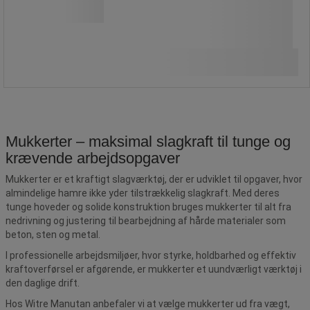
Fra
409,00 kr
ekskl. moms
Sammenlign
511,25 kr inkl. moms
/stk
Se 2 muligheder
Mukkerter – maksimal slagkraft til tunge og
krævende arbejdsopgaver
Mukkerter er et kraftigt slagværktøj, der er udviklet til opgaver, hvor
almindelige hamre ikke yder tilstrækkelig slagkraft. Med deres
tunge hoveder og solide konstruktion bruges mukkerter til alt fra
nedrivning og justering til bearbejdning af hårde materialer som
beton, sten og metal.
I professionelle arbejdsmiljøer, hvor styrke, holdbarhed og effektiv
kraftoverførsel er afgørende, er mukkerter et uundværligt værktøj i
den daglige drift.
Hos Witre Manutan anbefaler vi at vælge mukkerter ud fra vægt,