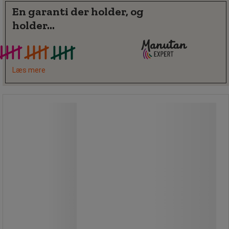
En garanti der holder, og
holder...
Læs mere
Dødslagshammer - Mob
Dødslagshammer - Mob
Stødabsorberende hammer med
hoved fyldt med stålkuglelejer.
Reducerer risikoen for splinter, når
metaldele rammes.
Lav hårdhed: A86.
Fuldt dækket af nitrilgummi (NBR),
der kan modstå temperaturer fra
-20 °C til +90 °C.