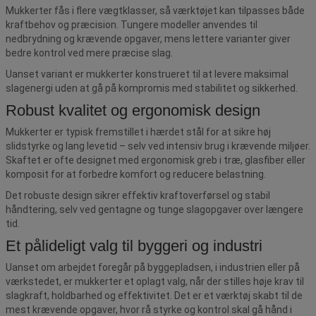
Mukkerter fås i flere vægtklasser, så værktøjet kan tilpasses både
kraftbehov og præcision. Tungere modeller anvendes til
nedbrydning og krævende opgaver, mens lettere varianter giver
bedre kontrol ved mere præcise slag.
Uanset variant er mukkerter konstrueret til at levere maksimal
slagenergi uden at gå på kompromis med stabilitet og sikkerhed.
Robust kvalitet og ergonomisk design
Mukkerter er typisk fremstillet i hærdet stål for at sikre høj
slidstyrke og lang levetid – selv ved intensiv brug i krævende miljøer.
Skaftet er ofte designet med ergonomisk greb i træ, glasfiber eller
komposit for at forbedre komfort og reducere belastning.
Det robuste design sikrer effektiv kraftoverførsel og stabil
håndtering, selv ved gentagne og tunge slagopgaver over længere
tid.
Et pålideligt valg til byggeri og industri
Uanset om arbejdet foregår på byggepladsen, i industrien eller på
værkstedet, er mukkerter et oplagt valg, når der stilles høje krav til
slagkraft, holdbarhed og effektivitet. Det er et værktøj skabt til de
mest krævende opgaver, hvor rå styrke og kontrol skal gå hånd i