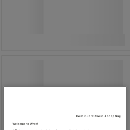
/stk
Sammenlign
Køb nu
-
+
Mukkert - Manutan Expert
Mukkert - Manutan Expert
Continue without Accepting
Mukkert med udskiftelige hoveder.
Welcome to Witre!
Stålhoved med krombelægning.