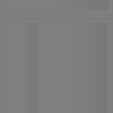
/stk
Køb nu
-
+
Kølle med udskiftelige spidser - MOB
Kølle med udskiftelige spidser - MOB
Udskiftelige TPU-spidser:
termoplastisk polyurethan Hårdhed
65D Rørformet håndtag Gummigreb
Udskiftelige nylonspidser.