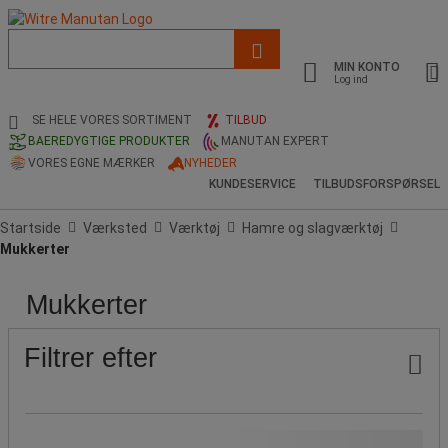
Liste
med
MIN KONTO
foreslået
Log ind
webside
og
SE HELE VORES SORTIMENT
TILBUD
søgehistorik
BAEREDYGTIGE PRODUKTER
MANUTAN EXPERT
VORES EGNE MÆRKER
NYHEDER
KUNDESERVICE
TILBUDSFORSPØRSEL
Startside
Værksted
Værktøj
Hamre og slagværktøj
Mukkerter
Mukkerter
Pris
Populære
Længder
Ergonomisk
Produktets
Hoved,
mærker
(mm)
oprindelse
højde
(mm)
Filtrer efter
Vores Manutan-mærke