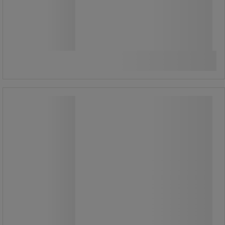
209,00 kr
ekskl. moms
261,25 kr inkl. moms
/stk
Sammenlign
Køb nu
-
+
Håndtag af glasfiberhammer - Stanley
Håndtag af glasfiberhammer - Stanley
Optimal tømrerhammer med
vægtfordeling.
Trætheden øges med maksimering
af blæsekraften.
Effektiv og holdbar med bredt
glasfiberhåndtag.
Høj pålidelighed og sikkerhed:
epoxylimning af hovedet.