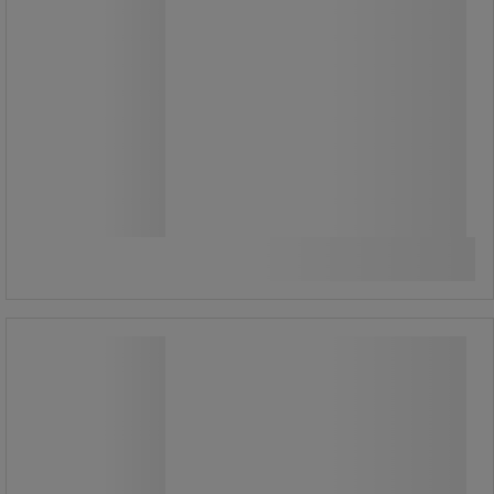
Fra
73,00 kr
ekskl. moms
91,25 kr inkl. moms
/stk
Sammenlign
Se 3 muligheder
Facom stenhammer uden tilbageslag
med udskiftelige endestykker
Facom stenhammer uden tilbageslag
med udskiftelige endestykker