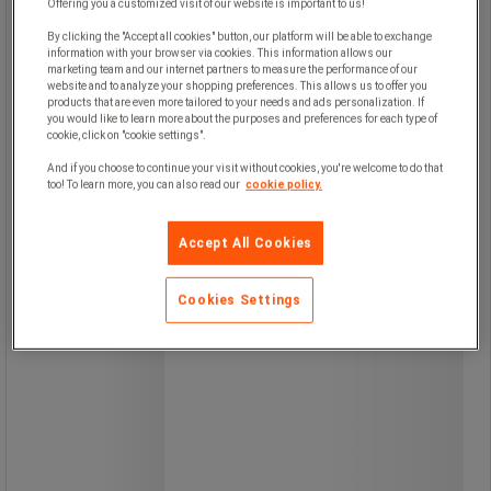
Skaft af asketræ.
Offering you a customized visit of our website is important to us!
Hovederne sætter ikke mærker på de
By clicking the "Accept all cookies" button, our platform will be able to exchange
ramte overflader.
information with your browser via cookies. This information allows our
Leveres med to gummi- og
marketing team and our internet partners to measure the performance of our
hårdttræshoveder.
website and to analyze your shopping preferences. This allows us to offer you
products that are even more tailored to your needs and ads personalization. If
you would like to learn more about the purposes and preferences for each type of
cookie, click on "cookie settings".
And if you choose to continue your visit without cookies, you're welcome to do that
too! To learn more, you can also read our
cookie policy.
Accept All Cookies
Cookies Settings
155,00 kr
ekskl. moms
193,75 kr inkl. moms
/stk