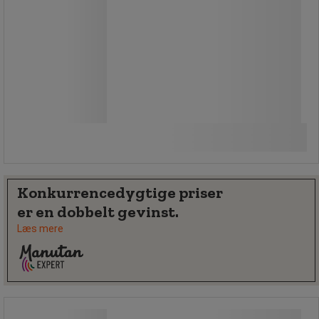
269,00 kr
ekskl. moms
336,25 kr inkl. moms
Sammenlign
/stk
Køb nu
-
+
Konkurrencedygtige priser
er en dobbelt gevinst.
Læs mere
Club Batipro® - Leborgne