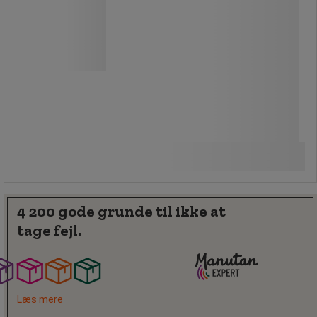
Gummihåndtag giver bedre greb
Mukkert med rørformet håndtag.
245,00 kr
ekskl. moms
Sammenlign
306,25 kr inkl. moms
Køb nu
-
+
/stk
4 200 gode grunde til ikke at
tage fejl.
Læs mere