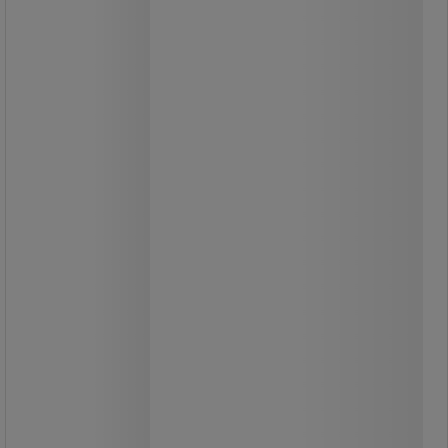
Hammer med ultraholdbart
træhåndtag.