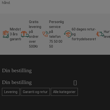
hånd.
Gratis
Personlig
levering
service
Mindst
60 dages retur-
på
på
Hur
3 års
og
ordrer
telefon
lev
garanti
fortrydelsesret
over
75 50 00
500Kr
50
Din bestilling
Din bestilling
Levering
Garanti og retur
Alle kategorier