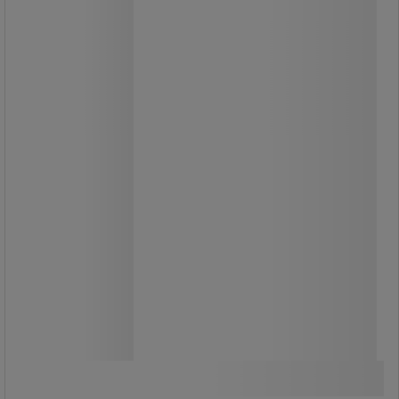
Glasfiberhåndtag.
Stål krop.
Specielle nylonspidser med shore
hårdhed D74 ±5, let udskiftelige.
Ergonomisk PVC håndtag.
Præsentation: Sort epoxy.
Fra
785,00 kr
ekskl. moms
981,25 kr inkl. moms
Sammenlign
/stk
Se 3 muligheder