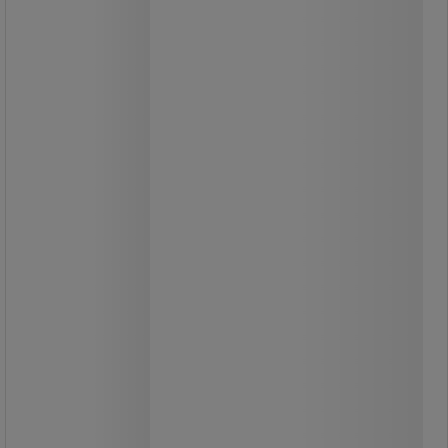
Gummihammer.
Let.
Skaft af hårdttræ.
71,00 kr
ekskl. moms
88,75 kr inkl. moms