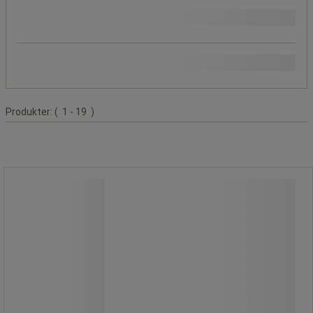
Produktets oprindelse
Hoved, højde (mm)
Produktliste
Produkter:
( 1 - 19 )
Gummihammer - Manutan Expert
Gummihammer - Manutan Expert