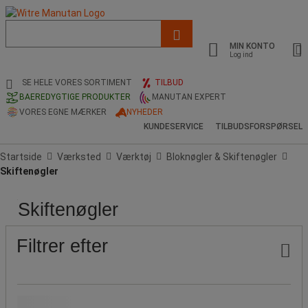
Liste
med
MIN KONTO
foreslået
Log ind
webside
og
SE HELE VORES SORTIMENT
TILBUD
søgehistorik
BAEREDYGTIGE PRODUKTER
MANUTAN EXPERT
VORES EGNE MÆRKER
NYHEDER
KUNDESERVICE
TILBUDSFORSPØRSEL
Startside
Værksted
Værktøj
Bloknøgler & Skiftenøgler
Skiftenøgler
Skiftenøgler
Pris
Populære
Greb,
Overfladebehandling
mærker
åbning
(mm)
Filtrer efter
Vores Manutan-mærke