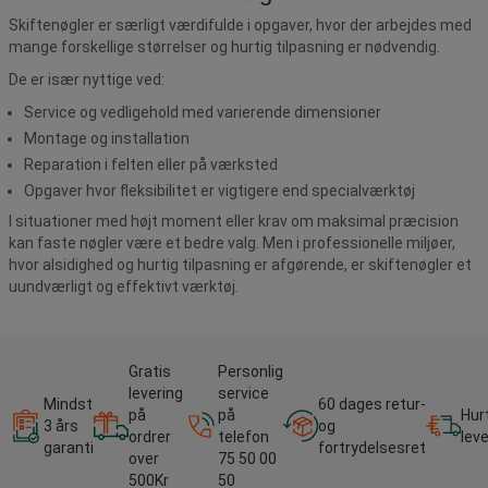
Skiftenøgler er særligt værdifulde i opgaver, hvor der arbejdes med
mange forskellige størrelser og hurtig tilpasning er nødvendig.
De er især nyttige ved:
Service og vedligehold med varierende dimensioner
Montage og installation
Reparation i felten eller på værksted
Opgaver hvor fleksibilitet er vigtigere end specialværktøj
I situationer med højt moment eller krav om maksimal præcision
kan faste nøgler være et bedre valg. Men i professionelle miljøer,
hvor alsidighed og hurtig tilpasning er afgørende, er skiftenøgler et
uundværligt og effektivt værktøj.
Gratis
Personlig
levering
service
Mindst
60 dages retur-
på
på
Hur
3 års
og
ordrer
telefon
lev
garanti
fortrydelsesret
over
75 50 00
500Kr
50