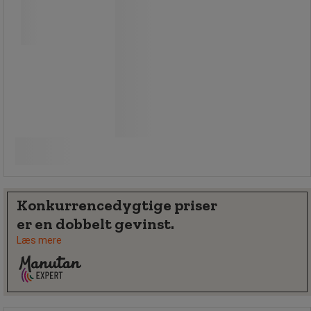
åbningskapacitet.
Fra
285,00 kr
ekskl. moms
Sammenlign
356,25 kr inkl. moms
/stk
Se 2 muligheder
Konkurrencedygtige priser
er en dobbelt gevinst.
Læs mere