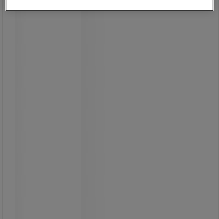
Gaffelnøgler - Facom
Gaffelnøgle til møtrikker med
udskæringer i siderne.
Meget stærkt ståldesign.
Fra
335,00 kr
ekskl. moms
418,75 kr inkl. moms
/stk