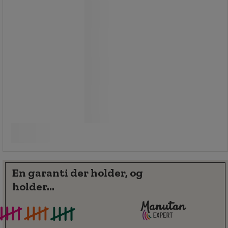
Manøvredygtighed: lav længde og
vægt sammenlignet med den store
kapacitet
Fra
215,00 kr
ekskl. moms
Sammenlign
268,75 kr inkl. moms
Se 2 muligheder
/stk
En garanti der holder, og
holder...