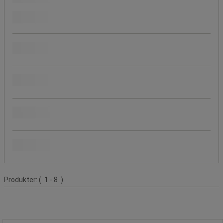
(
1
)
Pris
Populære mærker
Greb, åbning (mm)
Overfladebehandling
Produktliste
Produkter:
( 1 - 8 )