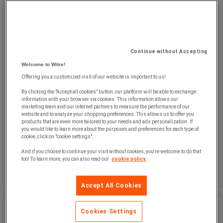
Continue without Accepting
Welcome to Witre!
Offering you a customized visit of our website is important to us!
By clicking the "Accept all cookies" button, our platform will be able to exchange
information with your browser via cookies. This information allows our
Fra
marketing team and our internet partners to measure the performance of our
105,00 kr
ekskl. moms
website and to analyze your shopping preferences. This allows us to offer you
131,25 kr inkl. moms
products that are even more tailored to your needs and ads personalization. If
you would like to learn more about the purposes and preferences for each type of
/stk
cookie, click on "cookie settings".
Sammenlign
And if you choose to continue your visit without cookies, you're welcome to do that
too! To learn more, you can also read our
cookie policy.
Se 2 muligheder
Accept All Cookies
Gaffelnøgler - Facom
Cookies Settings